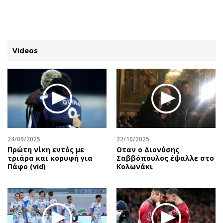
ΕΓΓΡΑΦΗ
ΕΙΣΟΔΟΣ
Videos
ΚΑΤΗΓΟΡΙΕΣ
ΣΥΝΔΕΣΗ
Κύπρος
Απόψεις
Παιδεία
Αρθρογραφία
Υγεία
The Hill
24/09/2025
22/10/2025
Πολιτική
Υγεία
Πρώτη νίκη εντός με
Οταν ο Διονύσης
τριάρα και κορυφή για
Σαββόπουλος έψαλλε στο
Βουλευτικές 2026
Αγγελίες
Πάφο (vid)
Κολωνάκι
Εκλογές 2024
Ενοικιάζονται
Προεδρικές 2023
Πωλούνται
Δημοσκοπήσεις
Ζητούν εργασία
Διπλωματία
Θέσεις εργασίας