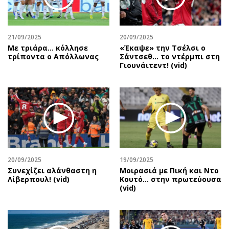
Αθλητισμός
Geek
Κύπρος
Νέα
21/09/2025
20/09/2025
Ελλάδα
Κινητά-tablets
Με τριάρα... κόλλησε
«Έκαψε» την Τσέλσι ο
Διεθνή
Social
τρίποντα ο Απόλλωνας
Σάντσεθ... το ντέρμπι στη
Γιουνάιτεντ! (vid)
Κληρώσεις Allwyn
Αυτοκίνηση
Οικονομική
Αφιερώματα
Οικονομία
Πολιτική
Real Estate
Οικονομία
Επιχειρήσεις
Γενικά
Αγορές
Αναδρομές
Money Review
Πρόσωπα
20/09/2025
19/09/2025
Συνεχίζει αλάνθαστη η
Μοιρασιά με Πική και Ντο
AstroBank Properties
Περιβάλλον
Λίβερπουλ! (vid)
Κουτό… στην πρωτεύουσα
Trends
Good Life
(vid)
Ενέργεια
Γυναίκα
Ναυτιλία
Showbiz