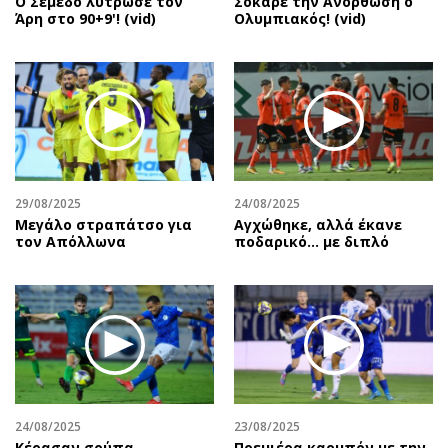
Ο Σεμέδο λύτρωσε τον
Σόκαρε την Ανόρθωση ο
Άρη στο 90+9'! (vid)
Ολυμπιακός! (vid)
29/08/2025
24/08/2025
Μεγάλο στραπάτσο για
Αγχώθηκε, αλλά έκανε
τον Απόλλωνα
ποδαρικό… με διπλό
24/08/2025
23/08/2025
Κέρασαν σούπα…
Πρεμιέρα καρμπόν με την