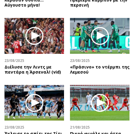
Αύγουστο μήνα!
περσινή
23/08/2025
23/08/2025
Διέλυσε την Λιντς με
«Πράσινο» το ντέρμπι της
πεντάρα η Άρσεναλ! (vid)
Λεμεσού
23/08/2025
21/08/2025
Έκλεισε το σπίτι της Σίτι
Πικρό φινάλε και ήττα