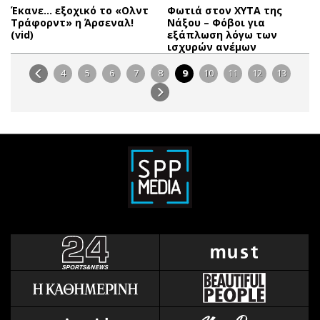
Έκανε… εξοχικό το «Ολντ
Φωτιά στον ΧΥΤΑ της
Τράφορντ» η Άρσεναλ!
Νάξου – Φόβοι για
(vid)
εξάπλωση λόγω των
ισχυρών ανέμων
4
5
6
7
8
9
10
11
12
13