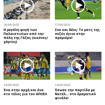
Περιβάλλον
Ταξίδια
Ελλάδα
Συνταγές
Κόσμος
Έξοδος
Παράξενα
Media
16/09/2025
17/09/2025
Πολιτισμός
Εκπομπές
Η μεγάλη φυγή των
Σοκ και δέος: Το ματς της
Παλαιστινίων από την
σεζόν έγινε στην
Σινεμά
Wine routes
πόλη της Γάζας (εικόνες/
πρεμιέρα!
χάρτες)
Θέατρο-Χορός
Podcasts
Μουσική
Uncut
Εικαστικά
Προσφορές
Βιβλίο
Προσωπικότητες στην ''Κ''
Χειρόγραφα
Επιστολές
14/09/2025
14/09/2025
Ένα στην αρχή και ένα
Έσωσε την παρτίδα με
στο τέλος για τον ΑΠΟΕΛ
Νατέλ… στο δραματικό
φινάλε!