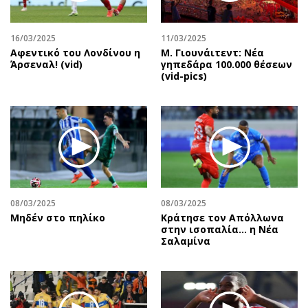
Αθλητισμός
Geek
Κύπρος
Νέα
16/03/2025
11/03/2025
Αφεντικό του Λονδίνου η
Μ. Γιουνάιτεντ: Νέα
Ελλάδα
Κινητά-tablets
Άρσεναλ! (vid)
γηπεδάρα 100.000 θέσεων
Διεθνή
Social
(vid-pics)
Κληρώσεις Allwyn
Αυτοκίνηση
Οικονομική
Αφιερώματα
Οικονομία
Πολιτική
Real Estate
Οικονομία
Επιχειρήσεις
Γενικά
Αγορές
Αναδρομές
08/03/2025
08/03/2025
Money Review
Πρόσωπα
Μηδέν στο πηλίκο
Κράτησε τον Απόλλωνα
στην ισοπαλία… η Νέα
AstroBank Properties
Περιβάλλον
Σαλαμίνα
Trends
Good Life
Ενέργεια
Γυναίκα
Ναυτιλία
Showbiz