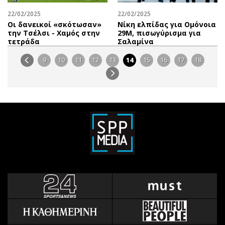
22/02/2025
22/02/2025
Οι δανεικοί «σκότωσαν»
Νίκη ελπίδας για Ομόνοια
την Τσέλσι - Χαμός στην
29Μ, πισωγύρισμα για
τετράδα
Σαλαμίνα
9
10
11
12
13
14
15
16
17
18