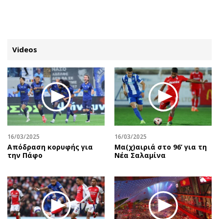
ΕΓΓΡΑΦΗ
ΕΙΣΟΔΟΣ
Videos
ΚΑΤΗΓΟΡΙΕΣ
ΣΥΝΔΕΣΗ
Κύπρος
Απόψεις
Παιδεία
Αρθρογραφία
Υγεία
The Hill
16/03/2025
16/03/2025
Πολιτική
Υγεία
Απόδραση κορυφής για
Μα(χ)αιριά στο 96’ για τη
την Πάφο
Νέα Σαλαμίνα
Βουλευτικές 2026
Αγγελίες
Εκλογές 2024
Ενοικιάζονται
Προεδρικές 2023
Πωλούνται
Δημοσκοπήσεις
Ζητούν εργασία
Διπλωματία
Θέσεις εργασίας