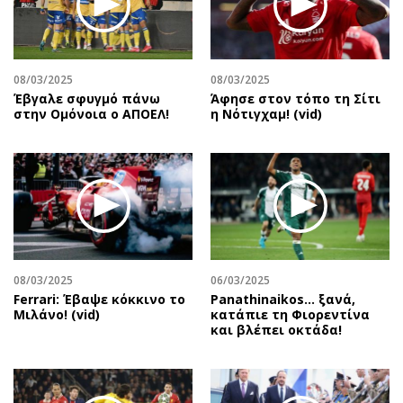
Περιβάλλον
Ταξίδια
Ελλάδα
Συνταγές
Κόσμος
Έξοδος
08/03/2025
08/03/2025
Παράξενα
Media
Έβγαλε σφυγμό πάνω
Άφησε στον τόπο τη Σίτι
Πολιτισμός
Εκπομπές
στην Ομόνοια ο ΑΠΟΕΛ!
η Νότιγχαμ! (vid)
Σινεμά
Wine routes
Θέατρο-Χορός
Podcasts
Μουσική
Uncut
Εικαστικά
Προσφορές
Βιβλίο
Προσωπικότητες στην ''Κ''
Χειρόγραφα
Επιστολές
08/03/2025
06/03/2025
Ferrari: Έβαψε κόκκινο το
Panathinaikos… ξανά,
Μιλάνο! (vid)
κατάπιε τη Φιορεντίνα
και βλέπει οκτάδα!