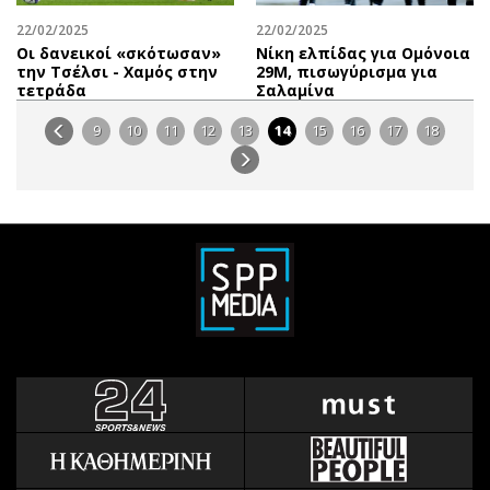
22/02/2025
22/02/2025
Οι δανεικοί «σκότωσαν»
Νίκη ελπίδας για Ομόνοια
την Τσέλσι - Χαμός στην
29Μ, πισωγύρισμα για
τετράδα
Σαλαμίνα
9
10
11
12
13
14
15
16
17
18