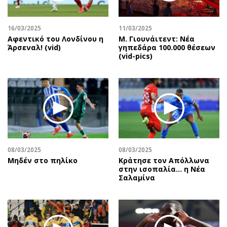
Αθλητισμός
Geek
Κύπρος
Νέα
16/03/2025
11/03/2025
Αφεντικό του Λονδίνου η
Μ. Γιουνάιτεντ: Νέα
Ελλάδα
Κινητά-tablets
Άρσεναλ! (vid)
γηπεδάρα 100.000 θέσεων
Διεθνή
Social
(vid-pics)
Κληρώσεις Allwyn
Αυτοκίνηση
Οικονομική
Αφιερώματα
Οικονομία
Πολιτική
Real Estate
Οικονομία
Επιχειρήσεις
Γενικά
Αγορές
Αναδρομές
08/03/2025
08/03/2025
Money Review
Πρόσωπα
Μηδέν στο πηλίκο
Κράτησε τον Απόλλωνα
στην ισοπαλία… η Νέα
AstroBank Properties
Περιβάλλον
Σαλαμίνα
Trends
Good Life
Ενέργεια
Γυναίκα
Ναυτιλία
Showbiz