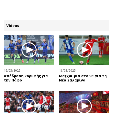
ΕΓΓΡΑΦΗ
ΕΙΣΟΔΟΣ
Videos
ΚΑΤΗΓΟΡΙΕΣ
ΣΥΝΔΕΣΗ
Κύπρος
Απόψεις
Παιδεία
Αρθρογραφία
Υγεία
The Hill
16/03/2025
16/03/2025
Πολιτική
Υγεία
Απόδραση κορυφής για
Μα(χ)αιριά στο 96’ για τη
την Πάφο
Νέα Σαλαμίνα
Βουλευτικές 2026
Αγγελίες
Εκλογές 2024
Ενοικιάζονται
Προεδρικές 2023
Πωλούνται
Δημοσκοπήσεις
Ζητούν εργασία
Διπλωματία
Θέσεις εργασίας