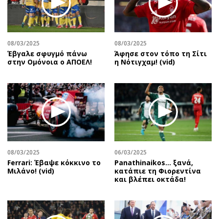
Περιβάλλον
Ταξίδια
Ελλάδα
Συνταγές
Κόσμος
Έξοδος
08/03/2025
08/03/2025
Παράξενα
Media
Έβγαλε σφυγμό πάνω
Άφησε στον τόπο τη Σίτι
Πολιτισμός
Εκπομπές
στην Ομόνοια ο ΑΠΟΕΛ!
η Νότιγχαμ! (vid)
Σινεμά
Wine routes
Θέατρο-Χορός
Podcasts
Μουσική
Uncut
Εικαστικά
Προσφορές
Βιβλίο
Προσωπικότητες στην ''Κ''
Χειρόγραφα
Επιστολές
08/03/2025
06/03/2025
Ferrari: Έβαψε κόκκινο το
Panathinaikos… ξανά,
Μιλάνο! (vid)
κατάπιε τη Φιορεντίνα
και βλέπει οκτάδα!