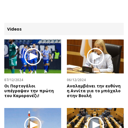
ΕΓΓΡΑΦΗ
ΕΙΣΟΔΟΣ
Videos
ΚΑΤΗΓΟΡΙΕΣ
ΣΥΝΔΕΣΗ
Κύπρος
Απόψεις
Παιδεία
Αρθρογραφία
Υγεία
The Hill
07/12/2024
06/12/2024
Πολιτική
Υγεία
Οι Πορτογάλοι
Αναλαμβάνει την ευθύνη
υπέγραψαν την πρώτη
η Αννίτα για το μπάχαλο
Βουλευτικές 2026
Αγγελίες
του Καμορανέζι!
στην Βουλή
Εκλογές 2024
Ενοικιάζονται
Προεδρικές 2023
Πωλούνται
Δημοσκοπήσεις
Ζητούν εργασία
Διπλωματία
Θέσεις εργασίας