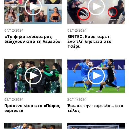
Περιβάλλον
Ταξίδια
Ελλάδα
Συνταγές
Κόσμος
Έξοδος
Παράξενα
Media
04/12/2024
02/12/2024
Πολιτισμός
Εκπομπές
«Τα ψηλά ενοίκια μας
ΒΙΝΤΕΟ: Καρε καρε η
διώχνουν από τη Λεμεσό»
ένοπλη ληστεια στο
Σινεμά
Wine routes
Τσέρι
Θέατρο-Χορός
Podcasts
Μουσική
Uncut
Εικαστικά
Προσφορές
Βιβλίο
Προσωπικότητες στην ''Κ''
Χειρόγραφα
Επιστολές
02/12/2024
30/11/2024
Πράσινο stop στο «Πάφος
Έσωσε την παρτίδα… στο
express»
τέλος