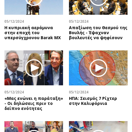
Αθλητισμός
Geek
Κύπρος
Νέα
05/12/2024
05/12/2024
Ελλάδα
Κινητά-tablets
Η κυπριακή αεράμυνα
Απαξίωση του Θεσμού της
Διεθνή
Social
στην εποχή του
Βουλής - Έψαχναν
υπερσύγχρονου Barak MX
βουλευτές να ψηφίσουν
Κληρώσεις Allwyn
Αυτοκίνηση
Οικονομική
Αφιερώματα
Οικονομία
Πολιτική
Real Estate
Οικονομία
Επιχειρήσεις
Γενικά
Αγορές
Αναδρομές
Money Review
Πρόσωπα
05/12/2024
05/12/2024
«Μας ενώνει η παράταξη»
ΗΠΑ: Σεισμός 7 Ρίχτερ
AstroBank Properties
Περιβάλλον
- Οι δηλώσεις πριν το
στην Καλιφόρνια
Trends
Good Life
δείπνο ενότητας
Ενέργεια
Γυναίκα
Ναυτιλία
Showbiz