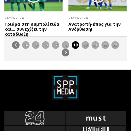
24/11/2024
24/11/2024
Τριάρα στη συμπολίτιδα
Ανατροπή-έπος για την
και… συνεχίζει την
Ανόρθωση!
καταδίωξη
14
15
16
17
18
19
20
21
22
23