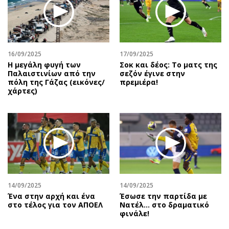
Περιβάλλον
Ταξίδια
Ελλάδα
Συνταγές
Κόσμος
Έξοδος
Παράξενα
Media
16/09/2025
17/09/2025
Πολιτισμός
Εκπομπές
Η μεγάλη φυγή των
Σοκ και δέος: Το ματς της
Παλαιστινίων από την
σεζόν έγινε στην
Σινεμά
Wine routes
πόλη της Γάζας (εικόνες/
πρεμιέρα!
χάρτες)
Θέατρο-Χορός
Podcasts
Μουσική
Uncut
Εικαστικά
Προσφορές
Βιβλίο
Προσωπικότητες στην ''Κ''
Χειρόγραφα
Επιστολές
14/09/2025
14/09/2025
Ένα στην αρχή και ένα
Έσωσε την παρτίδα με
στο τέλος για τον ΑΠΟΕΛ
Νατέλ… στο δραματικό
φινάλε!