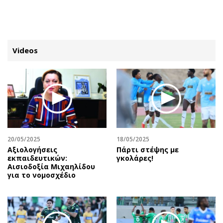
ΕΓΓΡΑΦΗ
ΕΙΣΟΔΟΣ
Videos
ΚΑΤΗΓΟΡΙΕΣ
ΣΥΝΔΕΣΗ
Κύπρος
Απόψεις
Παιδεία
Αρθρογραφία
Υγεία
The Hill
20/05/2025
18/05/2025
Πολιτική
Υγεία
Αξιολογήσεις
Πάρτι στέψης με
εκπαιδευτικών:
γκολάρες!
Βουλευτικές 2026
Αγγελίες
Αισιοδοξία Μιχαηλίδου
Εκλογές 2024
Ενοικιάζονται
για το νομοσχέδιο
Προεδρικές 2023
Πωλούνται
Δημοσκοπήσεις
Ζητούν εργασία
Διπλωματία
Θέσεις εργασίας