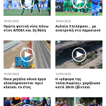
Αθλητισμός
Geek
Κύπρος
Νέα
Ελλάδα
Κινητά-tablets
18/05/2025
18/05/2025
Διεθνή
Social
Πρώτη φετινή νίκη πάνω
Αυλαία Σπιλέφσκι... με
στον ΑΠΟΕΛ και 3η θέση
ανατροπή στο Λεμεσιανό
Κληρώσεις Allwyn
Αυτοκίνηση
Οικονομική
Αφιερώματα
Οικονομία
Πολιτική
Real Estate
Οικονομία
Επιχειρήσεις
Γενικά
Αγορές
Αναδρομές
Money Review
Πρόσωπα
16/05/2025
12/05/2025
Ποια μεγάλα οδικά έργα
H «γέφυρα της
AstroBank Properties
Περιβάλλον
ολοκληρώνονται πριν
ταλαιπωρίας» χαμήλωσε
Trends
Good Life
κλείσει το έτος
κατά 20cm (βίντεο)
Ενέργεια
Γυναίκα
Ναυτιλία
Showbiz