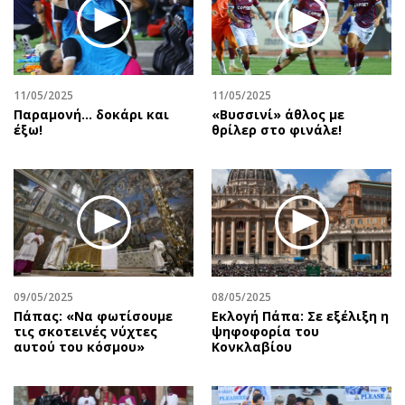
Περιβάλλον
Ταξίδια
Ελλάδα
Συνταγές
Κόσμος
Έξοδος
Παράξενα
Media
11/05/2025
11/05/2025
Πολιτισμός
Εκπομπές
Παραμονή… δοκάρι και
«Βυσσινί» άθλος με
έξω!
θρίλερ στο φινάλε!
Σινεμά
Wine routes
Θέατρο-Χορός
Podcasts
Μουσική
Uncut
Εικαστικά
Προσφορές
Βιβλίο
Προσωπικότητες στην ''Κ''
Χειρόγραφα
Επιστολές
09/05/2025
08/05/2025
Πάπας: «Να φωτίσουμε
Εκλογή Πάπα: Σε εξέλιξη η
τις σκοτεινές νύχτες
ψηφοφορία του
αυτού του κόσμου»
Κονκλαβίου