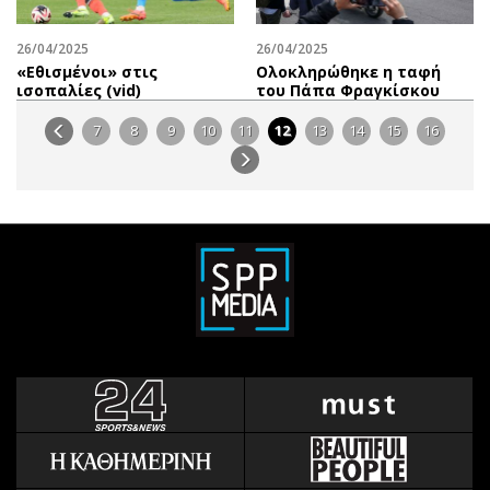
26/04/2025
26/04/2025
«Εθισμένοι» στις
Ολοκληρώθηκε η ταφή
ισοπαλίες (vid)
του Πάπα Φραγκίσκου
7
8
9
10
11
12
13
14
15
16