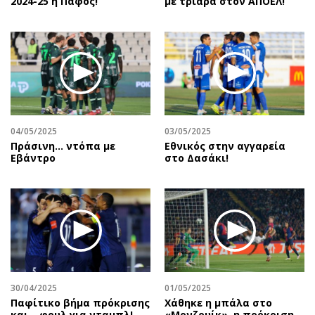
2024-25 η Πάφος!
με τριάρα στον ΑΠΟΕΛ!
04/05/2025
03/05/2025
Πράσινη... ντόπα με
Εθνικός στην αγγαρεία
Εβάντρο
στο Δασάκι!
30/04/2025
01/05/2025
Παφίτικο βήμα πρόκρισης
Χάθηκε η μπάλα στο
και… φουλ για νταμπλ!
«Μονζουίκ», η πρόκριση