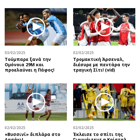
03/02/2025
02/02/2025
Τούμπαρε ξανά την
Τρομακτική Άρσεναλ,
Ομόνοια 29Μ και
διέσυρε με πεντάρα την
προελαύνει η Πάφος!
τραγική Σίτι! (vid)
02/02/2025
02/02/2025
«Βυσσινί» διπλάρα στο
Έκλεισε το σπίτι της
Δασάκι!
Γιουνάιτεντ η Κρίσταλ