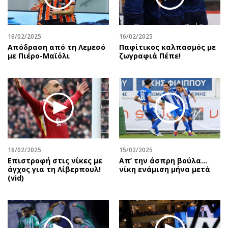
Περιβάλλον
Ταξίδια
Ελλάδα
Συνταγές
Κόσμος
Έξοδος
16/02/2025
16/02/2025
Απόδραση από τη Λεμεσό
Παφίτικος καλπασμός με
Παράξενα
Media
με Πιέρο-Μαϊόλι
ζωγραφιά Πέπε!
Πολιτισμός
Εκπομπές
Σινεμά
Wine routes
Θέατρο-Χορός
Podcasts
Μουσική
Uncut
Εικαστικά
Προσφορές
Βιβλίο
Προσωπικότητες στην ''Κ''
Χειρόγραφα
Επιστολές
16/02/2025
15/02/2025
Επιστροφή στις νίκες με
Απ’ την άσπρη βούλα…
άγχος για τη Λίβερπουλ!
νίκη ενάμιση μήνα μετά
(vid)