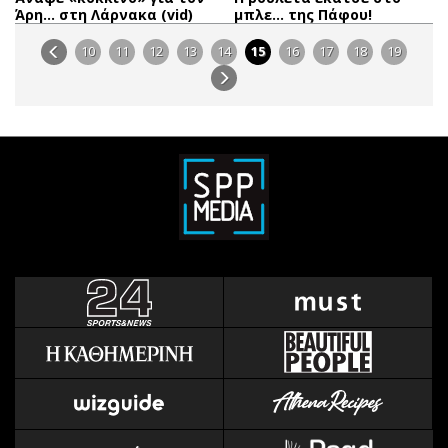
Άρη… στη Λάρνακα (vid)
μπλε… της Πάφου!
10
11
12
13
14
15
16
17
18
19