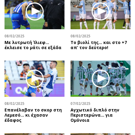
08/02/2025
08/02/2025
Με λυτρωτή Ίλιεφ…
Το βιολί της… και στο +7
έκλεισε το μάτι σε εξάδα
απ’ τον δεύτερο!
08/02/2025
07/02/2025
Επανέλαβαν το σκορ στη
Αγχωτικό διπλό στην
Λεμεσό… κι έχασαν
Περιστερώνα… για
έδαφος
Ομόνοια