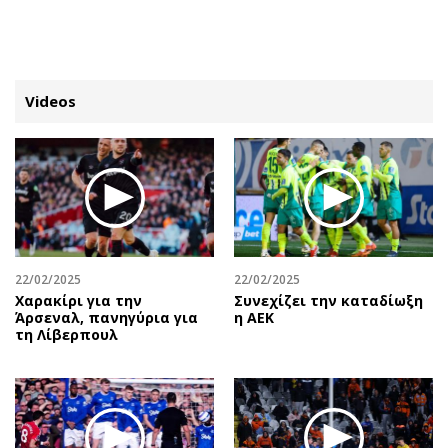
ΕΓΓΡΑΦΗ
ΕΙΣΟΔΟΣ
Videos
ΚΑΤΗΓΟΡΙΕΣ
ΣΥΝΔΕΣΗ
Κύπρος
Απόψεις
Παιδεία
Αρθρογραφία
Υγεία
The Hill
22/02/2025
22/02/2025
Πολιτική
Υγεία
Χαρακίρι για την
Συνεχίζει την καταδίωξη
Άρσεναλ, πανηγύρια για
η ΑΕΚ
Βουλευτικές 2026
Αγγελίες
τη Λίβερπουλ
Εκλογές 2024
Ενοικιάζονται
Προεδρικές 2023
Πωλούνται
Δημοσκοπήσεις
Ζητούν εργασία
Διπλωματία
Θέσεις εργασίας