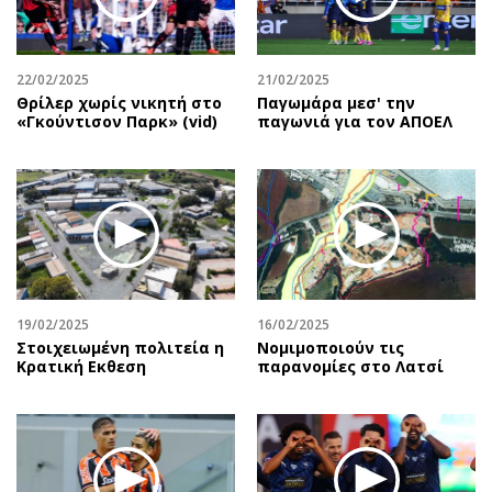
Αθλητισμός
Geek
Κύπρος
Νέα
22/02/2025
21/02/2025
Ελλάδα
Κινητά-tablets
Θρίλερ χωρίς νικητή στο
Παγωμάρα μεσ' την
Διεθνή
Social
«Γκούντισον Παρκ» (vid)
παγωνιά για τον ΑΠΟΕΛ
Κληρώσεις Allwyn
Αυτοκίνηση
Οικονομική
Αφιερώματα
Οικονομία
Πολιτική
Real Estate
Οικονομία
Επιχειρήσεις
Γενικά
Αγορές
Αναδρομές
19/02/2025
16/02/2025
Money Review
Πρόσωπα
Στοιχειωμένη πολιτεία η
Νομιμοποιούν τις
Κρατική Eκθεση
παρανομίες στο Λατσί
AstroBank Properties
Περιβάλλον
Trends
Good Life
Ενέργεια
Γυναίκα
Ναυτιλία
Showbiz