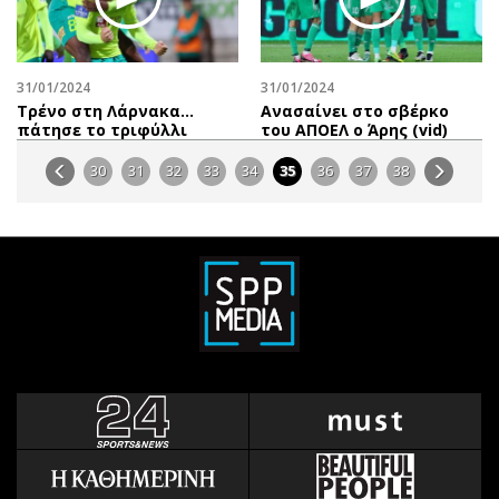
31/01/2024
31/01/2024
Τρένο στη Λάρνακα…
Aνασαίνει στο σβέρκο
πάτησε το τριφύλλι
του ΑΠΟΕΛ o Άρης (vid)
30
31
32
33
34
35
36
37
38