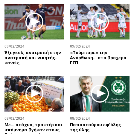
09/02/2024
09/02/2024
Έξι γκολ, ανατροπή στην
«Τούμπαρε» την
ανατροπή και νικητής…
Ανόρθωση… στο βροχερό
κανείς
ΓΣΠ
08/02/2024
08/02/2024
Με... στάχυα, τρακτέρ και
Παπασταύρου εφ'όλης
υπόμνημα βγήκαν στους
της ύλης