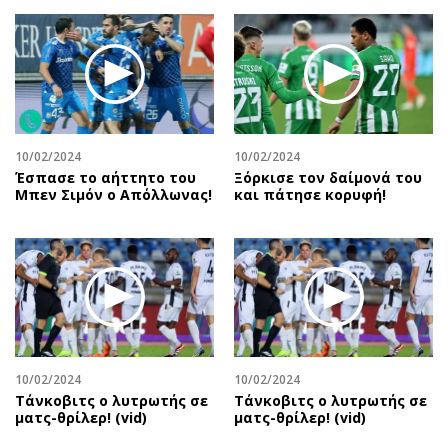
Περιβάλλον
Ταξίδια
Ελλάδα
Συνταγές
Κόσμος
Έξοδος
Παράξενα
Media
Πολιτισμός
Εκπομπές
Σινεμά
Wine routes
10/02/2024
10/02/2024
Έσπασε το αήττητο του
Ξόρκισε τον δαίμονά του
Θέατρο-Χορός
Podcasts
Μπεν Σιμόν ο Απόλλωνας!
και πάτησε κορυφή!
Μουσική
Uncut
Εικαστικά
Προσφορές
Βιβλίο
Προσωπικότητες στην ''Κ''
Χειρόγραφα
Επιστολές
10/02/2024
10/02/2024
Τάνκοβιτς ο λυτρωτής σε
Τάνκοβιτς ο λυτρωτής σε
ματς-θρίλερ! (vid)
ματς-θρίλερ! (vid)