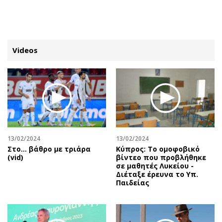
ΕΓΓΡΑΦΗ
ΕΙΣΟΔΟΣ
Videos
ΚΑΤΗΓΟΡΙΕΣ
ΣΥΝΔΕΣΗ
Κύπρος
Απόψεις
Παιδεία
Αρθρογραφία
Υγεία
The Hill
13/02/2024
13/02/2024
Πολιτική
Υγεία
Στο... βάθρο με τριάρα
Κύπρος: Το ομοφοβικό
(vid)
βίντεο που προβλήθηκε
Βουλευτικές 2026
Αγγελίες
σε μαθητές Λυκείου -
Εκλογές 2024
Ενοικιάζονται
Διέταξε έρευνα το Υπ.
Παιδείας
Προεδρικές 2023
Πωλούνται
Δημοσκοπήσεις
Ζητούν εργασία
Διπλωματία
Θέσεις εργασίας