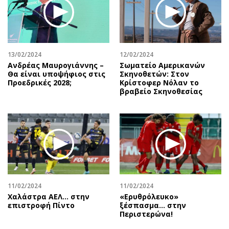
Αθλητισμός
Geek
Κύπρος
Νέα
Ελλάδα
Κινητά-tablets
Διεθνή
Social
13/02/2024
12/02/2024
Ανδρέας Μαυρογιάννης –
Σωματείο Αμερικανών
Κληρώσεις Allwyn
Αυτοκίνηση
Θα είναι υποψήφιος στις
Σκηνοθετών: Στον
Προεδρικές 2028;
Κρίστοφερ Νόλαν το
Οικονομική
Αφιερώματα
βραβείο Σκηνοθεσίας
Οικονομία
Πολιτική
Real Estate
Οικονομία
Επιχειρήσεις
Γενικά
Αγορές
Αναδρομές
Money Review
Πρόσωπα
AstroBank Properties
Περιβάλλον
11/02/2024
11/02/2024
Trends
Good Life
Χαλάστρα ΑΕΛ... στην
«Ερυθρόλευκο»
Ενέργεια
Γυναίκα
επιστροφή Πίντο
ξέσπασμα… στην
Περιστερώνα!
Ναυτιλία
Showbiz