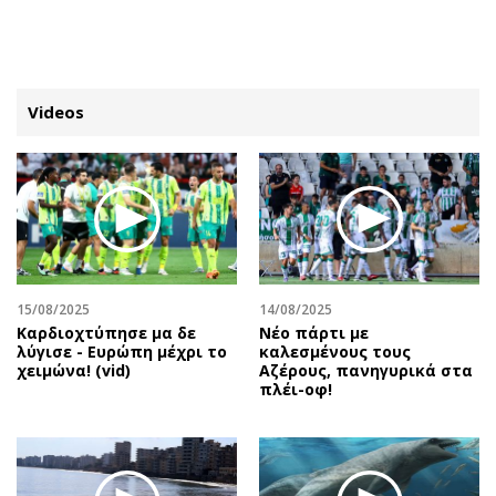
ΕΓΓΡΑΦΗ
ΕΙΣΟΔΟΣ
Videos
ΚΑΤΗΓΟΡΙΕΣ
ΣΥΝΔΕΣΗ
Κύπρος
Απόψεις
Παιδεία
Αρθρογραφία
Υγεία
The Hill
15/08/2025
14/08/2025
Πολιτική
Υγεία
Καρδιοχτύπησε μα δε
Νέο πάρτι με
λύγισε - Ευρώπη μέχρι το
καλεσμένους τους
Βουλευτικές 2026
Αγγελίες
χειμώνα! (vid)
Αζέρους, πανηγυρικά στα
Εκλογές 2024
Ενοικιάζονται
πλέι-οφ!
Προεδρικές 2023
Πωλούνται
Δημοσκοπήσεις
Ζητούν εργασία
Διπλωματία
Θέσεις εργασίας