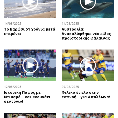
Αθλητισμός
Geek
Κύπρος
Νέα
Ελλάδα
Κινητά-tablets
14/08/2025
14/08/2025
Διεθνή
Social
Το Βαρώσι 51 χρόνια μετά
Αυστραλία:
επιμένει
Ανακαλύφθηκε νέο είδος
Κληρώσεις Allwyn
Αυτοκίνηση
προϊστορικής φάλαινας
Οικονομική
Αφιερώματα
Οικονομία
Πολιτική
Real Estate
Οικονομία
Επιχειρήσεις
Γενικά
Αγορές
Αναδρομές
Money Review
Πρόσωπα
12/08/2025
09/08/2025
AstroBank Properties
Περιβάλλον
Ιστορική Πάφος με
Φιλικό διπλό στην
Trends
Good Life
Ντιναμό… και «κουνάει
εκπνοή… για Απόλλωνα!
σεντόνι»!
Ενέργεια
Γυναίκα
Ναυτιλία
Showbiz