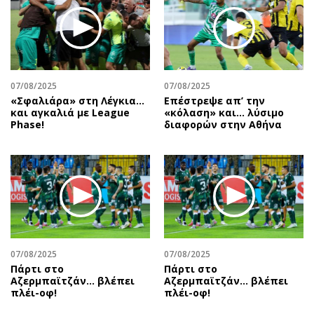
Περιβάλλον
Ταξίδια
Ελλάδα
Συνταγές
Κόσμος
Έξοδος
Παράξενα
Media
Πολιτισμός
Εκπομπές
07/08/2025
07/08/2025
«Σφαλιάρα» στη Λέγκια…
Επέστρεψε απ’ την
Σινεμά
Wine routes
και αγκαλιά με League
«κόλαση» και… λύσιμο
Phase!
διαφορών στην Αθήνα
Θέατρο-Χορός
Podcasts
Μουσική
Uncut
Εικαστικά
Προσφορές
Βιβλίο
Προσωπικότητες στην ''Κ''
Χειρόγραφα
Επιστολές
07/08/2025
07/08/2025
Πάρτι στο
Πάρτι στο
Αζερμπαϊτζάν… βλέπει
Αζερμπαϊτζάν… βλέπει
πλέι-οφ!
πλέι-οφ!