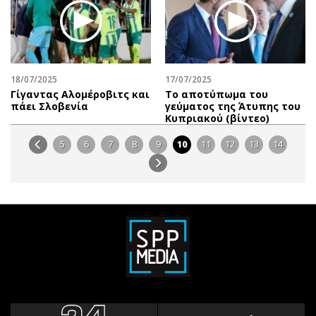
18/07/2025
17/07/2025
Γίγαντας Αλομέροβιτς και
Το αποτύπωμα του
πάει Σλοβενία
γεύματος της Άτυπης του
Κυπριακού (βίντεο)
5
6
7
8
9
10
11
12
13
14