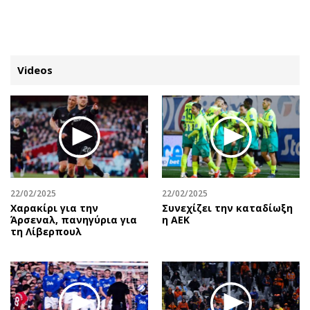
ΕΓΓΡΑΦΗ
ΕΙΣΟΔΟΣ
Videos
ΚΑΤΗΓΟΡΙΕΣ
ΣΥΝΔΕΣΗ
Κύπρος
Απόψεις
Παιδεία
Αρθρογραφία
Υγεία
The Hill
22/02/2025
22/02/2025
Πολιτική
Υγεία
Χαρακίρι για την
Συνεχίζει την καταδίωξη
Άρσεναλ, πανηγύρια για
η ΑΕΚ
Βουλευτικές 2026
Αγγελίες
τη Λίβερπουλ
Εκλογές 2024
Ενοικιάζονται
Προεδρικές 2023
Πωλούνται
Δημοσκοπήσεις
Ζητούν εργασία
Διπλωματία
Θέσεις εργασίας