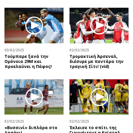
03/02/2025
02/02/2025
Τούμπαρε ξανά την
Τρομακτική Άρσεναλ,
Ομόνοια 29Μ και
διέσυρε με πεντάρα την
προελαύνει η Πάφος!
τραγική Σίτι! (vid)
02/02/2025
02/02/2025
«Βυσσινί» διπλάρα στο
Έκλεισε το σπίτι της
Δασάκι!
Γιουνάιτεντ η Κρίσταλ