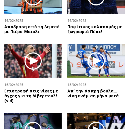
Περιβάλλον
Ταξίδια
Ελλάδα
Συνταγές
Κόσμος
Έξοδος
16/02/2025
16/02/2025
Απόδραση από τη Λεμεσό
Παφίτικος καλπασμός με
Παράξενα
Media
με Πιέρο-Μαϊόλι
ζωγραφιά Πέπε!
Πολιτισμός
Εκπομπές
Σινεμά
Wine routes
Θέατρο-Χορός
Podcasts
Μουσική
Uncut
Εικαστικά
Προσφορές
Βιβλίο
Προσωπικότητες στην ''Κ''
Χειρόγραφα
Επιστολές
16/02/2025
15/02/2025
Επιστροφή στις νίκες με
Απ’ την άσπρη βούλα…
άγχος για τη Λίβερπουλ!
νίκη ενάμιση μήνα μετά
(vid)