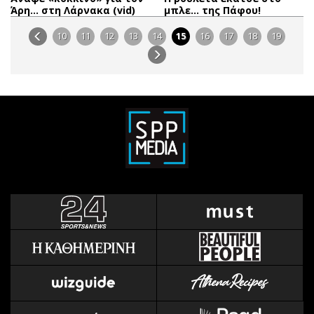
Άρη… στη Λάρνακα (vid)
μπλε… της Πάφου!
10
11
12
13
14
15
16
17
18
19