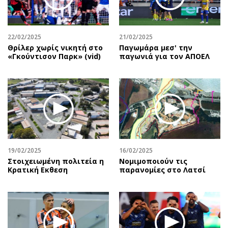
Αθλητισμός
Geek
Κύπρος
Νέα
22/02/2025
21/02/2025
Ελλάδα
Κινητά-tablets
Θρίλερ χωρίς νικητή στο
Παγωμάρα μεσ' την
Διεθνή
Social
«Γκούντισον Παρκ» (vid)
παγωνιά για τον ΑΠΟΕΛ
Κληρώσεις Allwyn
Αυτοκίνηση
Οικονομική
Αφιερώματα
Οικονομία
Πολιτική
Real Estate
Οικονομία
Επιχειρήσεις
Γενικά
Αγορές
Αναδρομές
19/02/2025
16/02/2025
Money Review
Πρόσωπα
Στοιχειωμένη πολιτεία η
Νομιμοποιούν τις
Κρατική Eκθεση
παρανομίες στο Λατσί
AstroBank Properties
Περιβάλλον
Trends
Good Life
Ενέργεια
Γυναίκα
Ναυτιλία
Showbiz