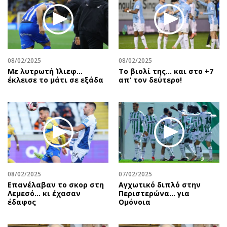
08/02/2025
08/02/2025
Με λυτρωτή Ίλιεφ…
Το βιολί της… και στο +7
έκλεισε το μάτι σε εξάδα
απ’ τον δεύτερο!
08/02/2025
07/02/2025
Επανέλαβαν το σκορ στη
Αγχωτικό διπλό στην
Λεμεσό… κι έχασαν
Περιστερώνα… για
έδαφος
Ομόνοια