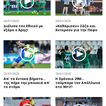
Περιβάλλον
Ταξίδια
Ελλάδα
Συνταγές
Κόσμος
Έξοδος
26/01/2025
26/01/2025
Παράξενα
Media
Διέλυσε τον Εθνικό με
«Καθάρισαν» Ζάζα και
Πολιτισμός
Εκπομπές
εξάρα ο Άρης!
Άντερσον για την Πάφο
Σινεμά
Wine routes
Θέατρο-Χορός
Podcasts
Μουσική
Uncut
Εικαστικά
Προσφορές
Βιβλίο
Προσωπικότητες στην ''Κ''
Χειρόγραφα
Επιστολές
25/01/2025
25/01/2025
Απ’ τα έντεκα βήματα…
Η Ομόνοια 29Μ...
της πήρε την μπουκιά απ’
τούμπαρε τον Απόλλωνα
το στόμα
στο 90+3’!