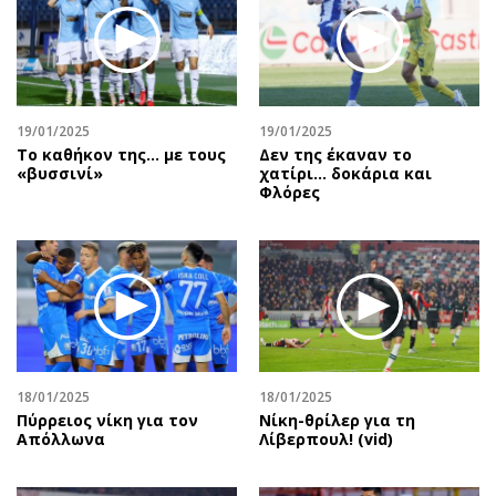
19/01/2025
19/01/2025
Το καθήκον της… με τους
Δεν της έκαναν το
«βυσσινί»
χατίρι… δοκάρια και
Φλόρες
18/01/2025
18/01/2025
Πύρρειος νίκη για τον
Νίκη-θρίλερ για τη
Απόλλωνα
Λίβερπουλ! (vid)