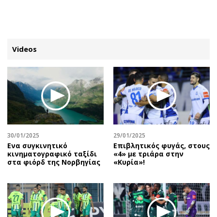
ΕΓΓΡΑΦΗ
ΕΙΣΟΔΟΣ
Videos
ΚΑΤΗΓΟΡΙΕΣ
ΣΥΝΔΕΣΗ
Κύπρος
Απόψεις
Παιδεία
Αρθρογραφία
Υγεία
The Hill
30/01/2025
29/01/2025
Πολιτική
Υγεία
Ενα συγκινητικό
Επιβλητικός φυγάς, στους
κινηματογραφικό ταξίδι
«4» με τριάρα στην
Βουλευτικές 2026
Αγγελίες
στα φιόρδ της Νορβηγίας
«Κυρία»!
Εκλογές 2024
Ενοικιάζονται
Προεδρικές 2023
Πωλούνται
Δημοσκοπήσεις
Ζητούν εργασία
Διπλωματία
Θέσεις εργασίας