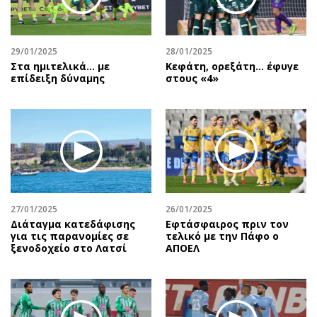
Αθλητισμός
Geek
Κύπρος
Νέα
29/01/2025
28/01/2025
Ελλάδα
Κινητά-tablets
Στα ημιτελικά... με
Κεφάτη, ορεξάτη… έφυγε
Διεθνή
Social
επίδειξη δύναμης
στους «4»
Κληρώσεις Allwyn
Αυτοκίνηση
Οικονομική
Αφιερώματα
Οικονομία
Πολιτική
Real Estate
Οικονομία
Επιχειρήσεις
Γενικά
Αγορές
Αναδρομές
27/01/2025
26/01/2025
Money Review
Πρόσωπα
Διάταγμα κατεδάφισης
Εφτάσφαιρος πριν τον
για τις παρανομίες σε
τελικό με την Πάφο ο
AstroBank Properties
Περιβάλλον
ξενοδοχείο στο Λατσί
ΑΠΟΕΛ
Trends
Good Life
Ενέργεια
Γυναίκα
Ναυτιλία
Showbiz