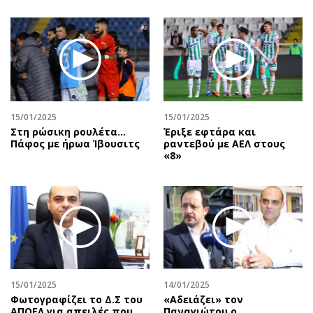
15/01/2025
15/01/2025
Στη ρώσικη ρουλέτα...
Έριξε εφτάρα και
Πάφος με ήρωα Ίβουσιτς
ραντεβού με ΑΕΛ στους
«8»
15/01/2025
14/01/2025
Φωτογραφίζει το Δ.Σ του
«Αδειάζει» τον
ΑΠΟΕΛ για απειλές που
Παναγιώτου ο