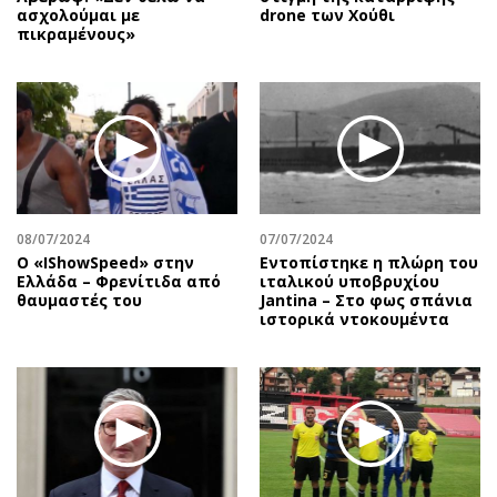
ασχολούμαι με
drone των Χούθι
πικραμένους»
08/07/2024
07/07/2024
Ο «IShowSpeed» στην
Εντοπίστηκε η πλώρη του
Ελλάδα – Φρενίτιδα από
ιταλικού υποβρυχίου
θαυμαστές του
Jantina – Στο φως σπάνια
ιστορικά ντοκουμέντα