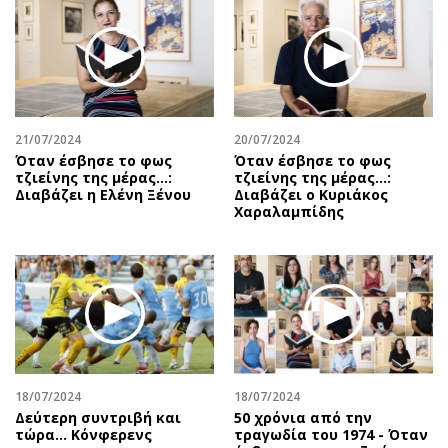
Περιβάλλον
Ταξίδια
Ελλάδα
Συνταγές
Κόσμος
Έξοδος
Παράξενα
Media
Πολιτισμός
Εκπομπές
21/07/2024
20/07/2024
Σινεμά
Wine routes
Όταν έσβησε το φως
Όταν έσβησε το φως
τζιείνης της μέρας…:
τζιείνης της μέρας…:
Θέατρο-Χορός
Podcasts
Διαβάζει η Ελένη Ξένου
Διαβάζει ο Κυριάκος
Μουσική
Uncut
Χαραλαμπίδης
Εικαστικά
Προσφορές
Βιβλίο
Προσωπικότητες στην ''Κ''
Χειρόγραφα
Επιστολές
18/07/2024
18/07/2024
Δεύτερη συντριβή και
50 χρόνια από την
τώρα... Κόνφερενς
τραγωδία του 1974 - Όταν