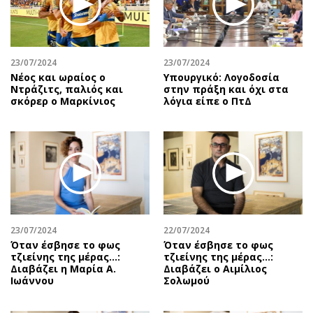
Αθλητισμός
Geek
Κύπρος
Νέα
Ελλάδα
Κινητά-tablets
23/07/2024
23/07/2024
Διεθνή
Social
Νέος και ωραίος ο
Υπουργικό: Λογοδοσία
Ντράζιτς, παλιός και
στην πράξη και όχι στα
Κληρώσεις Allwyn
Αυτοκίνηση
σκόρερ ο Μαρκίνιος
λόγια είπε ο ΠτΔ
Οικονομική
Αφιερώματα
Οικονομία
Πολιτική
Real Estate
Οικονομία
Επιχειρήσεις
Γενικά
Αγορές
Αναδρομές
Money Review
Πρόσωπα
23/07/2024
22/07/2024
AstroBank Properties
Περιβάλλον
Όταν έσβησε το φως
Όταν έσβησε το φως
Trends
Good Life
τζιείνης της μέρας…:
τζιείνης της μέρας…:
Διαβάζει η Μαρία Α.
Διαβάζει ο Αιμίλιος
Ενέργεια
Γυναίκα
Ιωάννου
Σολωμού
Ναυτιλία
Showbiz