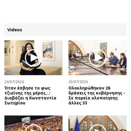
ΕΓΓΡΑΦΗ
ΕΙΣΟΔΟΣ
Videos
ΚΑΤΗΓΟΡΙΕΣ
ΣΥΝΔΕΣΗ
Κύπρος
Απόψεις
Παιδεία
Αρθρογραφία
Υγεία
The Hill
24/07/2024
23/07/2024
Πολιτική
Υγεία
Όταν έσβησε το φως
Ολοκληρώθηκαν 26
τζιείνης της μέρας…:
δράσεις της κυβέρνησης -
Βουλευτικές 2026
Αγγελίες
Διαβάζει η Κωνσταντία
Σε πορεία υλοποίησης
Εκλογές 2024
Ενοικιάζονται
Σωτηρίου
άλλες 33
Προεδρικές 2023
Πωλούνται
Δημοσκοπήσεις
Ζητούν εργασία
Διπλωματία
Θέσεις εργασίας