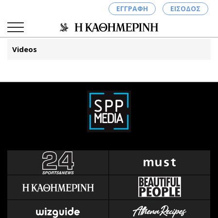
ΕΓΓΡΑΦΗ
ΕΙΣΟΔΟΣ
Videos
ΚΑΤΗΓΟΡΙΕΣ
ΣΥΝΔΕΣΗ
Κύπρος
Απόψεις
Παιδεία
Αρθρογραφία
Υγεία
The Hill
Πολιτική
Υγεία
Βουλευτικές 2026
Αγγελίες
Εκλογές 2024
Ενοικιάζονται
Προεδρικές 2023
Πωλούνται
Δημοσκοπήσεις
Ζητούν εργασία
Διπλωματία
Θέσεις εργασίας