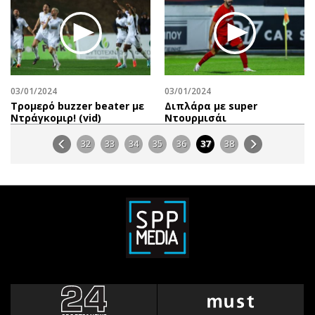
03/01/2024
03/01/2024
Τρομερό buzzer beater με
Διπλάρα με super
Ντράγκομιρ! (vid)
Ντουρμισάι
32
33
34
35
36
37
38