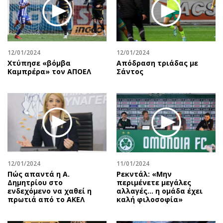
Περιβάλλον
Ταξίδια
Ελλάδα
Συνταγές
Κόσμος
Έξοδος
Παράξενα
Media
12/01/2024
12/01/2024
Πολιτισμός
Εκπομπές
Χτύπησε «βόμβα
Απόδραση τριάδας με
Καμπρέρα» τον ΑΠΟΕΛ
Σάντος
Σινεμά
Wine routes
Θέατρο-Χορός
Podcasts
Μουσική
Uncut
Εικαστικά
Προσφορές
Βιβλίο
Προσωπικότητες στην ''Κ''
Χειρόγραφα
Επιστολές
12/01/2024
11/01/2024
Πώς απαντά η Α.
Ρεκντάλ: «Μην
Δημητρίου στο
περιμένετε μεγάλες
ενδεχόμενο να χαθεί η
αλλαγές... η ομάδα έχει
πρωτιά από το ΑΚΕΛ
καλή φιλοσοφία»