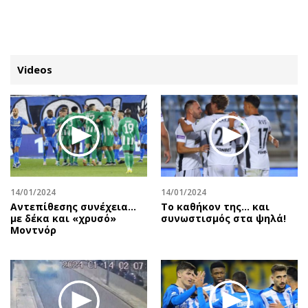
ΕΓΓΡΑΦΗ
ΕΙΣΟΔΟΣ
Videos
ΚΑΤΗΓΟΡΙΕΣ
ΣΥΝΔΕΣΗ
Κύπρος
Απόψεις
Παιδεία
Αρθρογραφία
Υγεία
The Hill
14/01/2024
14/01/2024
Πολιτική
Υγεία
Αντεπίθεσης συνέχεια…
Tο καθήκον της… και
με δέκα και «χρυσό»
συνωστισμός στα ψηλά!
Βουλευτικές 2026
Αγγελίες
Μοντνόρ
Εκλογές 2024
Ενοικιάζονται
Προεδρικές 2023
Πωλούνται
Δημοσκοπήσεις
Ζητούν εργασία
Διπλωματία
Θέσεις εργασίας