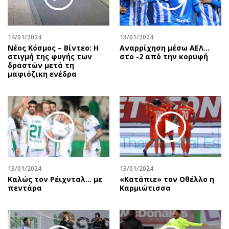
Αθλητισμός
Geek
Κύπρος
Νέα
14/01/2024
13/01/2024
Ελλάδα
Κινητά-tablets
Νέος Κόσμος – Βίντεο: Η
Αναρρίχηση μέσω ΑΕΛ…
Διεθνή
Social
στιγμή της φυγής των
στο -2 από την κορυφή
δραστών μετά τη
Κληρώσεις Allwyn
Αυτοκίνηση
μαφιόζικη ενέδρα
Οικονομική
Αφιερώματα
Οικονομία
Πολιτική
Real Estate
Οικονομία
Επιχειρήσεις
Γενικά
Αγορές
Αναδρομές
Money Review
Πρόσωπα
13/01/2024
13/01/2024
AstroBank Properties
Περιβάλλον
Καλώς τον Ρέιχνταλ… με
«Κατάπιε» τον Οθέλλο η
Trends
Good Life
πεντάρα
Καρμιώτισσα
Ενέργεια
Γυναίκα
Ναυτιλία
Showbiz