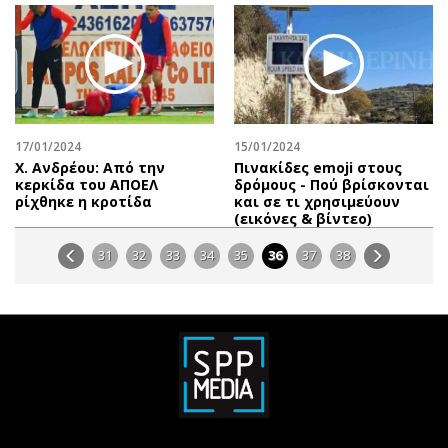
17/01/2024
15/01/2024
Χ. Ανδρέου: Από την
Πινακίδες emoji στους
κερκίδα του ΑΠΟΕΛ
δρόμους - Πού βρίσκονται
ρίχθηκε η κροτίδα
και σε τι χρησιμεύουν
(εικόνες & βίντεο)
31
32
33
34
35
36
37
38