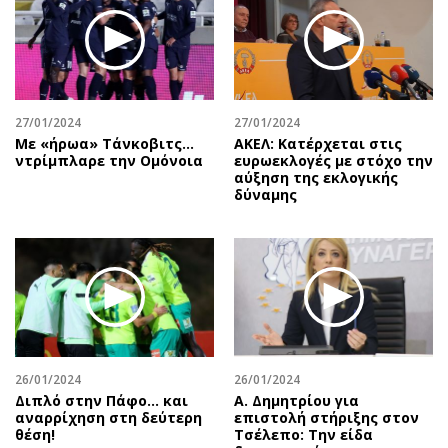
Περιβάλλον
Ταξίδια
Ελλάδα
Συνταγές
Κόσμος
Έξοδος
Παράξενα
Media
Πολιτισμός
Εκπομπές
27/01/2024
27/01/2024
Με «ήρωα» Τάνκοβιτς…
ΑΚΕΛ: Κατέρχεται στις
Σινεμά
Wine routes
ντρίμπλαρε την Ομόνοια
ευρωεκλογές με στόχο την
αύξηση της εκλογικής
Θέατρο-Χορός
Podcasts
δύναμης
Μουσική
Uncut
Εικαστικά
Προσφορές
Βιβλίο
Προσωπικότητες στην ''Κ''
Χειρόγραφα
Επιστολές
26/01/2024
26/01/2024
Διπλό στην Πάφο… και
Α. Δημητρίου για
αναρρίχηση στη δεύτερη
επιστολή στήριξης στον
θέση!
Τσέλεπο: Την είδα