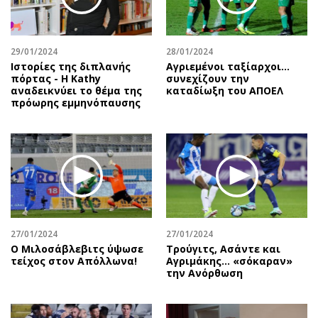
Αθλητισμός
Geek
Κύπρος
Νέα
29/01/2024
28/01/2024
Ελλάδα
Κινητά-tablets
Ιστορίες της διπλανής
Αγριεμένοι ταξίαρχοι...
Διεθνή
Social
πόρτας - Η Kathy
συνεχίζουν την
αναδεικνύει το θέμα της
καταδίωξη του ΑΠΟΕΛ
Κληρώσεις Allwyn
Αυτοκίνηση
πρόωρης εμμηνόπαυσης
Οικονομική
Αφιερώματα
Οικονομία
Πολιτική
Real Estate
Οικονομία
Επιχειρήσεις
Γενικά
Αγορές
Αναδρομές
Money Review
Πρόσωπα
27/01/2024
27/01/2024
AstroBank Properties
Περιβάλλον
Ο Μιλοσάβλεβιτς ύψωσε
Τρούγιτς, Ασάντε και
Trends
Good Life
τείχος στον Απόλλωνα!
Αγριμάκης… «σόκαραν»
την Ανόρθωση
Ενέργεια
Γυναίκα
Ναυτιλία
Showbiz