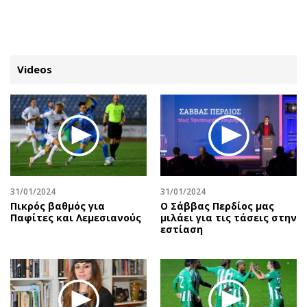
ΕΓΓΡΑΦΗ
ΕΙΣΟΔΟΣ
Videos
ΚΑΤΗΓΟΡΙΕΣ
ΣΥΝΔΕΣΗ
Κύπρος
Απόψεις
Παιδεία
Αρθρογραφία
Υγεία
The Hill
31/01/2024
31/01/2024
Πολιτική
Υγεία
Πικρός βαθμός για
Ο Σάββας Περδίος μας
Παφίτες και Λεμεσιανούς
μιλάει για τις τάσεις στην
Βουλευτικές 2026
Αγγελίες
εστίαση
Εκλογές 2024
Ενοικιάζονται
Προεδρικές 2023
Πωλούνται
Δημοσκοπήσεις
Ζητούν εργασία
Διπλωματία
Θέσεις εργασίας