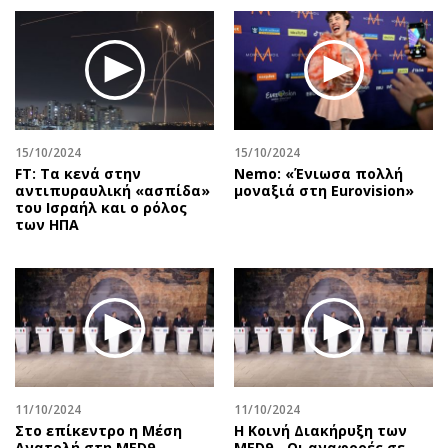
15/10/2024
15/10/2024
FT: Tα κενά στην
Nemo: «Ένιωσα πολλή
αντιπυραυλική «ασπίδα»
μοναξιά στη Eurovision»
του Ισραήλ και ο ρόλος
των ΗΠΑ
11/10/2024
11/10/2024
Στο επίκεντρο η Μέση
Η Κοινή Διακήρυξη των
Ανατολή στη MED9
MED9 - Οι αναφορές σε