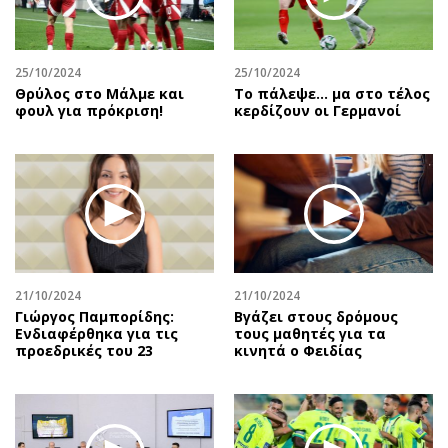
Αθλητισμός
Geek
Κύπρος
Νέα
25/10/2024
25/10/2024
Ελλάδα
Κινητά-tablets
Θρύλος στο Μάλμε και
Το πάλεψε... μα στο τέλος
Διεθνή
Social
φουλ για πρόκριση!
κερδίζουν οι Γερμανοί
Κληρώσεις Allwyn
Αυτοκίνηση
Οικονομική
Αφιερώματα
Οικονομία
Πολιτική
Real Estate
Οικονομία
Επιχειρήσεις
Γενικά
Αγορές
Αναδρομές
21/10/2024
21/10/2024
Money Review
Πρόσωπα
Γιώργος Παμπορίδης:
Βγάζει στους δρόμους
Ενδιαφέρθηκα για τις
τους μαθητές για τα
AstroBank Properties
Περιβάλλον
προεδρικές του 23
κινητά ο Φειδίας
Trends
Good Life
Ενέργεια
Γυναίκα
Ναυτιλία
Showbiz