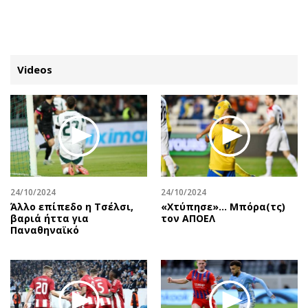
ΕΓΓΡΑΦΗ
ΕΙΣΟΔΟΣ
Videos
ΚΑΤΗΓΟΡΙΕΣ
ΣΥΝΔΕΣΗ
Κύπρος
Απόψεις
Παιδεία
Αρθρογραφία
Υγεία
The Hill
24/10/2024
24/10/2024
Πολιτική
Υγεία
Άλλο επίπεδο η Τσέλσι,
«Χτύπησε»… Μπόρα(τς)
βαριά ήττα για
τον ΑΠΟΕΛ
Βουλευτικές 2026
Αγγελίες
Παναθηναϊκό
Εκλογές 2024
Ενοικιάζονται
Προεδρικές 2023
Πωλούνται
Δημοσκοπήσεις
Ζητούν εργασία
Διπλωματία
Θέσεις εργασίας