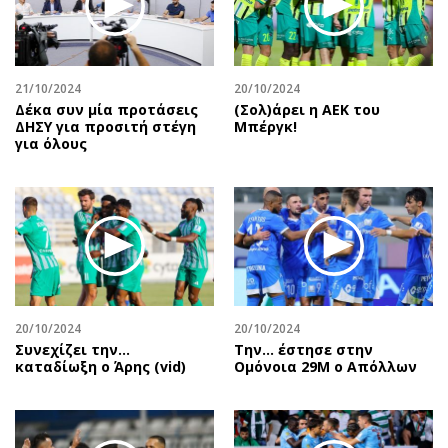
Περιβάλλον
Ταξίδια
Ελλάδα
Συνταγές
Κόσμος
Έξοδος
21/10/2024
20/10/2024
Παράξενα
Media
Δέκα συν μία προτάσεις
(Σολ)άρει η ΑΕΚ του
Πολιτισμός
Εκπομπές
ΔΗΣΥ για προσιτή στέγη
Μπέργκ!
για όλους
Σινεμά
Wine routes
Θέατρο-Χορός
Podcasts
Μουσική
Uncut
Εικαστικά
Προσφορές
Βιβλίο
Προσωπικότητες στην ''Κ''
Χειρόγραφα
Επιστολές
20/10/2024
20/10/2024
Συνεχίζει την…
Την… έστησε στην
καταδίωξη ο Άρης (vid)
Ομόνοια 29Μ ο Απόλλων