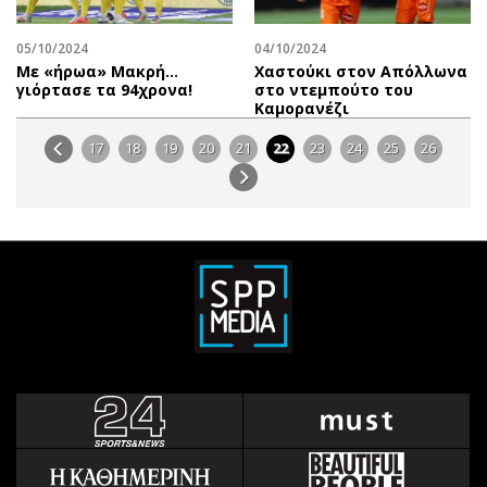
05/10/2024
04/10/2024
Με «ήρωα» Μακρή…
Χαστούκι στον Απόλλωνα
γιόρτασε τα 94χρονα!
στο ντεμπούτο του
Καμορανέζι
17
18
19
20
21
22
23
24
25
26