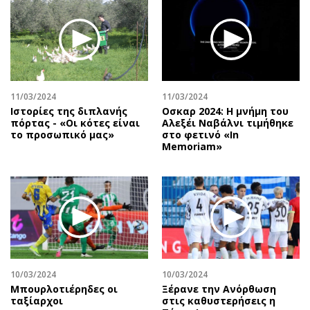
Περιβάλλον
Ταξίδια
Ελλάδα
Συνταγές
Κόσμος
Έξοδος
Παράξενα
Media
Πολιτισμός
Εκπομπές
11/03/2024
11/03/2024
Σινεμά
Wine routes
Ιστορίες της διπλανής
Οσκαρ 2024: Η μνήμη του
πόρτας - «Οι κότες είναι
Αλεξέι Ναβάλνι τιμήθηκε
Θέατρο-Χορός
Podcasts
το προσωπικό μας»
στο φετινό «In
Μουσική
Uncut
Memoriam»
Εικαστικά
Προσφορές
Βιβλίο
Προσωπικότητες στην ''Κ''
Χειρόγραφα
Επιστολές
10/03/2024
10/03/2024
Μπουρλοτιέρηδες οι
Ξέρανε την Ανόρθωση
ταξίαρχοι
στις καθυστερήσεις η