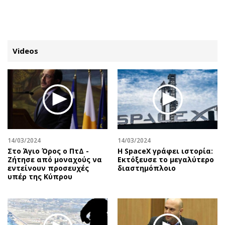
ΕΓΓΡΑΦΗ
ΕΙΣΟΔΟΣ
Videos
ΚΑΤΗΓΟΡΙΕΣ
ΣΥΝΔΕΣΗ
Κύπρος
Απόψεις
Παιδεία
Αρθρογραφία
Υγεία
The Hill
14/03/2024
14/03/2024
Πολιτική
Υγεία
Στο Άγιο Όρος ο ΠτΔ -
Η SpaceX γράφει ιστορία:
Ζήτησε από μοναχούς να
Εκτόξευσε το μεγαλύτερο
Βουλευτικές 2026
Αγγελίες
εντείνουν προσευχές
διαστημόπλοιο
Εκλογές 2024
Ενοικιάζονται
υπέρ της Κύπρου
Προεδρικές 2023
Πωλούνται
Δημοσκοπήσεις
Ζητούν εργασία
Διπλωματία
Θέσεις εργασίας