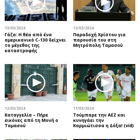
Αθλητισμός
Geek
Κύπρος
Νέα
Ελλάδα
Κινητά-tablets
13/03/2024
12/03/2024
Διεθνή
Social
Γάζα: Η θέα από ένα
Παραδοχή Χρίστου για
αμερικανικό C-130 δείχνει
παρουσία του στη
Κληρώσεις Allwyn
Αυτοκίνηση
το μέγεθος της
Μητρόπολη Ταμασού
καταστροφής
Οικονομική
Αφιερώματα
Οικονομία
Πολιτική
Real Estate
Οικονομία
Επιχειρήσεις
Γενικά
Αγορές
Αναδρομές
Money Review
Πρόσωπα
AstroBank Properties
Περιβάλλον
12/03/2024
11/03/2024
Trends
Good Life
Καταγγελία – Πήρε
Τούμπαρε την ΑΕΖ και
εικόνες από τη Μονή ο
κυνηγάει την
Ενέργεια
Γυναίκα
Ταμασού
Καρμιώτισσα η Δόξα! (vid)
Ναυτιλία
Showbiz