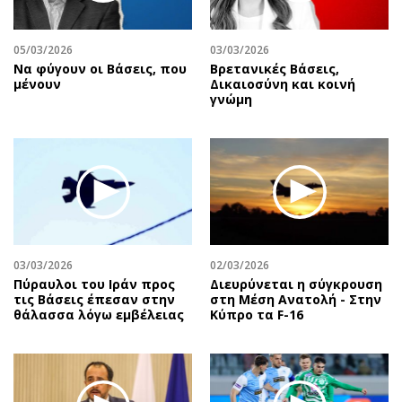
Αθλητισμός
Geek
Κύπρος
Νέα
05/03/2026
03/03/2026
Να φύγουν οι Βάσεις, που
Βρετανικές Βάσεις,
Ελλάδα
Κινητά-tablets
μένουν
Δικαιοσύνη και κοινή
Διεθνή
Social
γνώμη
Κληρώσεις Allwyn
Αυτοκίνηση
Οικονομική
Αφιερώματα
Οικονομία
Πολιτική
Real Estate
Οικονομία
Επιχειρήσεις
Γενικά
Αγορές
Αναδρομές
03/03/2026
02/03/2026
Money Review
Πρόσωπα
Πύραυλοι του Ιράν προς
Διευρύνεται η σύγκρουση
τις Βάσεις έπεσαν στην
στη Μέση Ανατολή - Στην
AstroBank Properties
Περιβάλλον
θάλασσα λόγω εμβέλειας
Κύπρο τα F-16
Trends
Good Life
Ενέργεια
Γυναίκα
Ναυτιλία
Showbiz