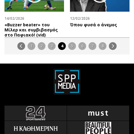
14/02/2026
12/02/2026
«Βuzzer beater» του
Όπου φυσά ο άνεμος
Μίλερ και συμβιβασμός
στο Παφιακό! (vid)
1
2
3
4
5
6
7
8