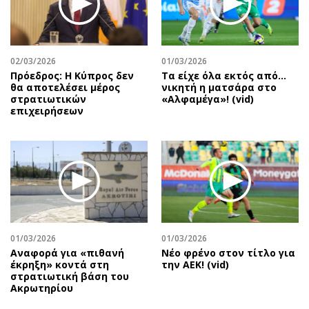
Περιβάλλον
Ταξίδια
Ελλάδα
Συνταγές
Κόσμος
Έξοδος
02/03/2026
01/03/2026
Παράξενα
Media
Πρόεδρος: Η Κύπρος δεν
Τα είχε όλα εκτός από…
Πολιτισμός
Εκπομπές
θα αποτελέσει μέρος
νικητή η ματσάρα στο
στρατιωτικών
«Αλφαμέγα»! (vid)
Σινεμά
Wine routes
επιχειρήσεων
Θέατρο-Χορός
Podcasts
Μουσική
Uncut
Εικαστικά
Προσφορές
Βιβλίο
Προσωπικότητες στην ''Κ''
Χειρόγραφα
Επιστολές
01/03/2026
01/03/2026
Αναφορά για «πιθανή
Νέο φρένο στον τίτλο για
έκρηξη» κοντά στη
την ΑΕΚ! (vid)
στρατιωτική βάση του
Ακρωτηρίου