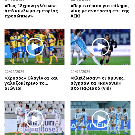
«Πως 18χρονη γλύτωσε
«Περιστέρια» για φίλημα,
από κύκλωμα εμπορίας
νίκη με ανατροπή επί της
προσώπων»
ΑΕΚ!
22/02/2026
21/02/2026
«Χρυσός» Ολαγίνκα και
«Κλείδωσαν» οι άμυνες,
γαλαζοκίτρινο το…
σίγησαν τα «κανόνια»
αιώνιο!
στο Παφιακό (vid)