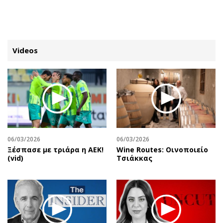
ΕΓΓΡΑΦΗ
ΕΙΣΟΔΟΣ
Videos
ΚΑΤΗΓΟΡΙΕΣ
ΣΥΝΔΕΣΗ
Κύπρος
Απόψεις
Παιδεία
Αρθρογραφία
Υγεία
The Hill
06/03/2026
06/03/2026
Πολιτική
Υγεία
Ξέσπασε με τριάρα η ΑΕΚ!
Wine Routes: Οινοποιείο
(vid)
Τσιάκκας
Βουλευτικές 2026
Αγγελίες
Εκλογές 2024
Ενοικιάζονται
Προεδρικές 2023
Πωλούνται
Δημοσκοπήσεις
Ζητούν εργασία
Διπλωματία
Θέσεις εργασίας