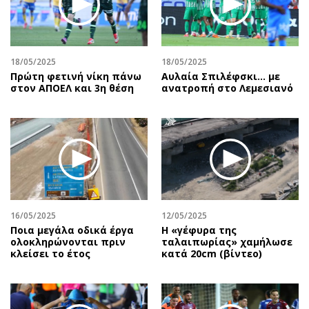
Αθλητισμός
Geek
Κύπρος
Νέα
Ελλάδα
Κινητά-tablets
18/05/2025
18/05/2025
Διεθνή
Social
Πρώτη φετινή νίκη πάνω
Αυλαία Σπιλέφσκι... με
στον ΑΠΟΕΛ και 3η θέση
ανατροπή στο Λεμεσιανό
Κληρώσεις Allwyn
Αυτοκίνηση
Οικονομική
Αφιερώματα
Οικονομία
Πολιτική
Real Estate
Οικονομία
Επιχειρήσεις
Γενικά
Αγορές
Αναδρομές
Money Review
Πρόσωπα
16/05/2025
12/05/2025
Ποια μεγάλα οδικά έργα
H «γέφυρα της
AstroBank Properties
Περιβάλλον
ολοκληρώνονται πριν
ταλαιπωρίας» χαμήλωσε
Trends
Good Life
κλείσει το έτος
κατά 20cm (βίντεο)
Ενέργεια
Γυναίκα
Ναυτιλία
Showbiz