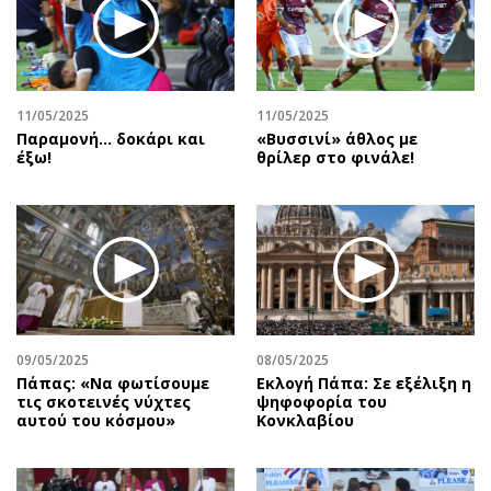
Περιβάλλον
Ταξίδια
Ελλάδα
Συνταγές
Κόσμος
Έξοδος
Παράξενα
Media
11/05/2025
11/05/2025
Πολιτισμός
Εκπομπές
Παραμονή… δοκάρι και
«Βυσσινί» άθλος με
έξω!
θρίλερ στο φινάλε!
Σινεμά
Wine routes
Θέατρο-Χορός
Podcasts
Μουσική
Uncut
Εικαστικά
Προσφορές
Βιβλίο
Προσωπικότητες στην ''Κ''
Χειρόγραφα
Επιστολές
09/05/2025
08/05/2025
Πάπας: «Να φωτίσουμε
Εκλογή Πάπα: Σε εξέλιξη η
τις σκοτεινές νύχτες
ψηφοφορία του
αυτού του κόσμου»
Κονκλαβίου