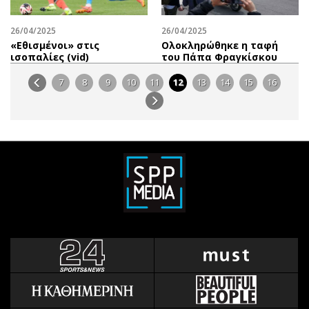
26/04/2025
26/04/2025
«Εθισμένοι» στις
Ολοκληρώθηκε η ταφή
ισοπαλίες (vid)
του Πάπα Φραγκίσκου
7
8
9
10
11
12
13
14
15
16