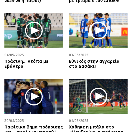
2024-25 η Πάφος!
με τριάρα στον ΑΠΟΕΛ!
04/05/2025
03/05/2025
Πράσινη... ντόπα με
Εθνικός στην αγγαρεία
Εβάντρο
στο Δασάκι!
30/04/2025
01/05/2025
Παφίτικο βήμα πρόκρισης
Χάθηκε η μπάλα στο
και… φουλ για νταμπλ!
«Μονζουίκ», η πρόκριση