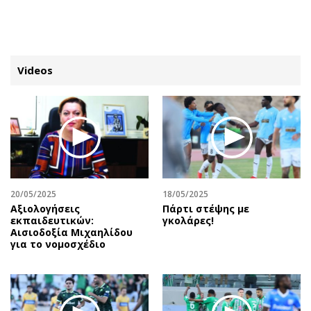
ΕΓΓΡΑΦΗ
ΕΙΣΟΔΟΣ
Videos
ΚΑΤΗΓΟΡΙΕΣ
ΣΥΝΔΕΣΗ
Κύπρος
Απόψεις
Παιδεία
Αρθρογραφία
Υγεία
The Hill
20/05/2025
18/05/2025
Πολιτική
Υγεία
Αξιολογήσεις
Πάρτι στέψης με
εκπαιδευτικών:
γκολάρες!
Βουλευτικές 2026
Αγγελίες
Αισιοδοξία Μιχαηλίδου
Εκλογές 2024
Ενοικιάζονται
για το νομοσχέδιο
Προεδρικές 2023
Πωλούνται
Δημοσκοπήσεις
Ζητούν εργασία
Διπλωματία
Θέσεις εργασίας