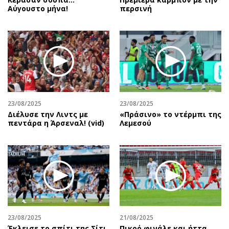
Αύγουστο μήνα!
περσινή
23/08/2025
23/08/2025
Διέλυσε την Λιντς με
«Πράσινο» το ντέρμπι της
πεντάρα η Άρσεναλ! (vid)
Λεμεσού
23/08/2025
21/08/2025
Έκλεισε το σπίτι της Σίτι
Πικρό φινάλε και ήττα