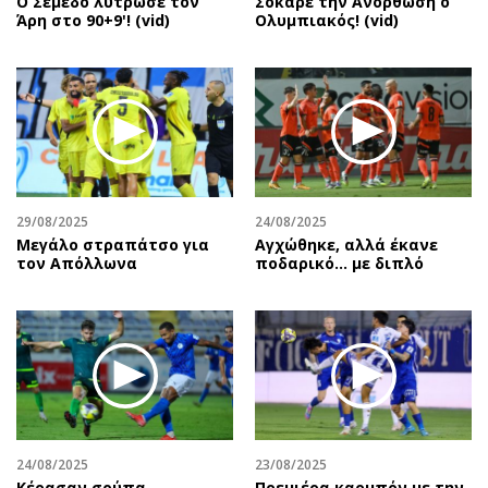
Ο Σεμέδο λύτρωσε τον
Σόκαρε την Ανόρθωση ο
Άρη στο 90+9'! (vid)
Ολυμπιακός! (vid)
29/08/2025
24/08/2025
Μεγάλο στραπάτσο για
Αγχώθηκε, αλλά έκανε
τον Απόλλωνα
ποδαρικό… με διπλό
24/08/2025
23/08/2025
Κέρασαν σούπα…
Πρεμιέρα καρμπόν με την