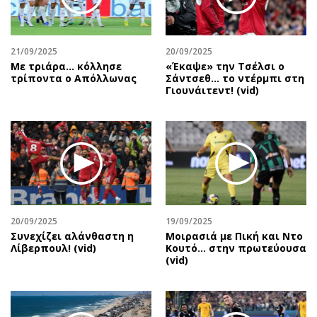
Αθλητισμός
Geek
Κύπρος
Νέα
21/09/2025
20/09/2025
Ελλάδα
Κινητά-tablets
Με τριάρα... κόλλησε
«Έκαψε» την Τσέλσι ο
Διεθνή
Social
τρίποντα ο Απόλλωνας
Σάντσεθ... το ντέρμπι στη
Γιουνάιτεντ! (vid)
Κληρώσεις Allwyn
Αυτοκίνηση
Οικονομική
Αφιερώματα
Οικονομία
Πολιτική
Real Estate
Οικονομία
Επιχειρήσεις
Γενικά
Αγορές
Αναδρομές
Money Review
Πρόσωπα
20/09/2025
19/09/2025
Συνεχίζει αλάνθαστη η
Μοιρασιά με Πική και Ντο
AstroBank Properties
Περιβάλλον
Λίβερπουλ! (vid)
Κουτό… στην πρωτεύουσα
Trends
Good Life
(vid)
Ενέργεια
Γυναίκα
Ναυτιλία
Showbiz