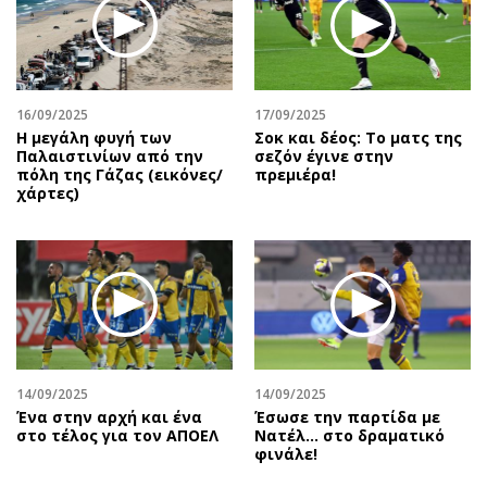
Περιβάλλον
Ταξίδια
Ελλάδα
Συνταγές
Κόσμος
Έξοδος
Παράξενα
Media
16/09/2025
17/09/2025
Πολιτισμός
Εκπομπές
Η μεγάλη φυγή των
Σοκ και δέος: Το ματς της
Παλαιστινίων από την
σεζόν έγινε στην
Σινεμά
Wine routes
πόλη της Γάζας (εικόνες/
πρεμιέρα!
χάρτες)
Θέατρο-Χορός
Podcasts
Μουσική
Uncut
Εικαστικά
Προσφορές
Βιβλίο
Προσωπικότητες στην ''Κ''
Χειρόγραφα
Επιστολές
14/09/2025
14/09/2025
Ένα στην αρχή και ένα
Έσωσε την παρτίδα με
στο τέλος για τον ΑΠΟΕΛ
Νατέλ… στο δραματικό
φινάλε!