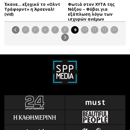
Έκανε… εξοχικό το «Ολντ
Φωτιά στον ΧΥΤΑ της
Τράφορντ» η Άρσεναλ!
Νάξου – Φόβοι για
(vid)
εξάπλωση λόγω των
ισχυρών ανέμων
4
5
6
7
8
9
10
11
12
13