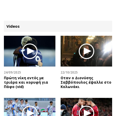
ΕΓΓΡΑΦΗ
ΕΙΣΟΔΟΣ
Videos
ΚΑΤΗΓΟΡΙΕΣ
ΣΥΝΔΕΣΗ
Κύπρος
Απόψεις
Παιδεία
Αρθρογραφία
Υγεία
The Hill
24/09/2025
22/10/2025
Πολιτική
Υγεία
Πρώτη νίκη εντός με
Οταν ο Διονύσης
τριάρα και κορυφή για
Σαββόπουλος έψαλλε στο
Βουλευτικές 2026
Αγγελίες
Πάφο (vid)
Κολωνάκι
Εκλογές 2024
Ενοικιάζονται
Προεδρικές 2023
Πωλούνται
Δημοσκοπήσεις
Ζητούν εργασία
Διπλωματία
Θέσεις εργασίας