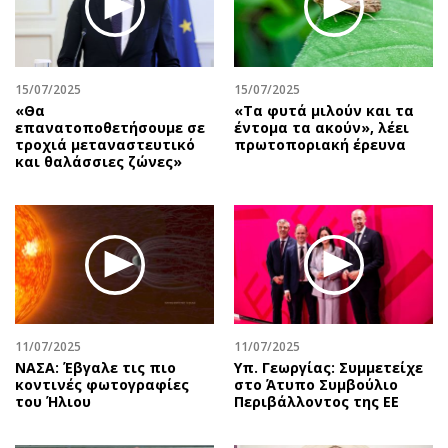
Αθλητισμός
Geek
Κύπρος
Νέα
Ελλάδα
Κινητά-tablets
15/07/2025
15/07/2025
Διεθνή
Social
«Θα
«Tα φυτά μιλούν και τα
επανατοποθετήσουμε σε
έντομα τα ακούν», λέει
Κληρώσεις Allwyn
Αυτοκίνηση
τροχιά μεταναστευτικό
πρωτοποριακή έρευνα
και θαλάσσιες ζώνες»
Οικονομική
Αφιερώματα
Οικονομία
Πολιτική
Real Estate
Οικονομία
Επιχειρήσεις
Γενικά
Αγορές
Αναδρομές
Money Review
Πρόσωπα
AstroBank Properties
Περιβάλλον
11/07/2025
11/07/2025
Trends
Good Life
ΝΑΣΑ: Έβγαλε τις πιο
Υπ. Γεωργίας: Συμμετείχε
κοντινές φωτογραφίες
στο Άτυπο Συμβούλιο
Ενέργεια
Γυναίκα
του Ήλιου
Περιβάλλοντος της ΕΕ
Ναυτιλία
Showbiz