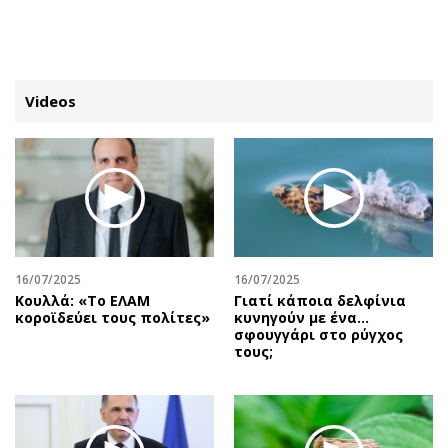
ΕΓΓΡΑΦΗ
ΕΙΣΟΔΟΣ
Videos
ΚΑΤΗΓΟΡΙΕΣ
ΣΥΝΔΕΣΗ
Κύπρος
Απόψεις
Παιδεία
Αρθρογραφία
Υγεία
The Hill
16/07/2025
16/07/2025
Πολιτική
Υγεία
Κουλλά: «Το ΕΛΑΜ
Γιατί κάποια δελφίνια
κοροϊδεύει τους πολίτες»
κυνηγούν με ένα…
Βουλευτικές 2026
Αγγελίες
σφουγγάρι στο ρύγχος
Εκλογές 2024
Ενοικιάζονται
τους;
Προεδρικές 2023
Πωλούνται
Δημοσκοπήσεις
Ζητούν εργασία
Διπλωματία
Θέσεις εργασίας