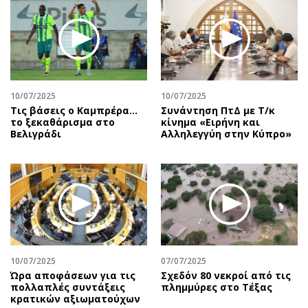
Περιβάλλον
Ταξίδια
Ελλάδα
Συνταγές
Κόσμος
Έξοδος
Παράξενα
Media
Πολιτισμός
Εκπομπές
10/07/2025
10/07/2025
Σινεμά
Wine routes
Τις βάσεις ο Καμπρέρα…
Συνάντηση ΠτΔ με Τ/κ
το ξεκαθάρισμα στο
κίνημα «Ειρήνη και
Θέατρο-Χορός
Podcasts
Βελιγράδι
Αλληλεγγύη στην Κύπρο»
Μουσική
Uncut
Εικαστικά
Προσφορές
Βιβλίο
Προσωπικότητες στην ''Κ''
Χειρόγραφα
Επιστολές
10/07/2025
07/07/2025
Ώρα αποφάσεων για τις
Σχεδόν 80 νεκροί από τις
πολλαπλές συντάξεις
πλημμύρες στο Τέξας
κρατικών αξιωματούχων