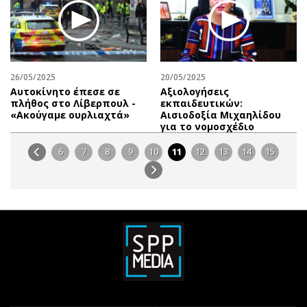
26/05/2025
20/05/2025
Αυτοκίνητο έπεσε σε
Αξιολογήσεις
πλήθος στο Λίβερπουλ -
εκπαιδευτικών:
«Ακούγαμε ουρλιαχτά»
Αισιοδοξία Μιχαηλίδου
για το νομοσχέδιο
6
7
8
9
10
11
12
13
14
15