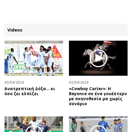
ΕΓΓΡΑΦΗ
ΕΙΣΟΔΟΣ
Videos
ΚΑΤΗΓΟΡΙΕΣ
ΣΥΝΔΕΣΗ
Κύπρος
Απόψεις
Παιδεία
Αρθρογραφία
Υγεία
The Hill
03/04/2024
02/04/2024
Πολιτική
Υγεία
Ανατρεπτική Δόξα… κι
«Cowboy Carter»: H
όσο ζει ελπίζει
Beyonce σε ένα γουέστερν
Βουλευτικές 2026
Αγγελίες
με σκηνοθεσία μα χωρίς
Εκλογές 2024
Ενοικιάζονται
σενάριο
Προεδρικές 2023
Πωλούνται
Δημοσκοπήσεις
Ζητούν εργασία
Διπλωματία
Θέσεις εργασίας