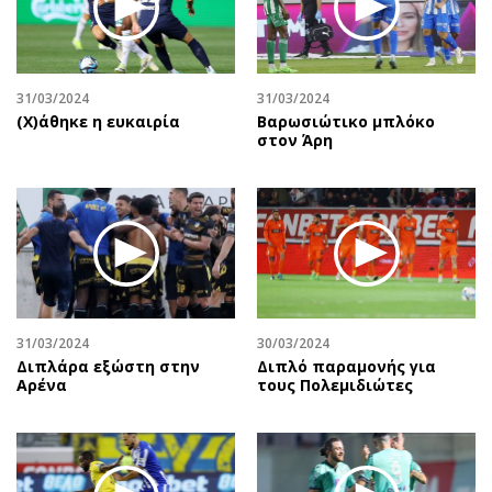
Αθλητισμός
Geek
Κύπρος
Νέα
Ελλάδα
Κινητά-tablets
31/03/2024
31/03/2024
Διεθνή
Social
(X)άθηκε η ευκαιρία
Βαρωσιώτικο μπλόκο
στον Άρη
Κληρώσεις Allwyn
Αυτοκίνηση
Οικονομική
Αφιερώματα
Οικονομία
Πολιτική
Real Estate
Οικονομία
Επιχειρήσεις
Γενικά
Αγορές
Αναδρομές
Money Review
Πρόσωπα
31/03/2024
30/03/2024
Διπλάρα εξώστη στην
Διπλό παραμονής για
AstroBank Properties
Περιβάλλον
Αρένα
τους Πολεμιδιώτες
Trends
Good Life
Ενέργεια
Γυναίκα
Ναυτιλία
Showbiz