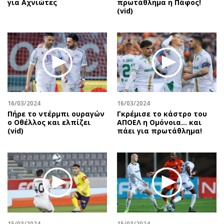
για Αχνιώτες
πρωτάθλημα η Πάφος!
(vid)
16/03/2024
16/03/2024
Πήρε το ντέρμπι ουραγών
Γκρέμισε το κάστρο του
ο Οθέλλος και ελπίζει
ΑΠΟΕΛ η Ομόνοια… και
(vid)
πάει για πρωτάθλημα!
15/03/2024
15/03/2024