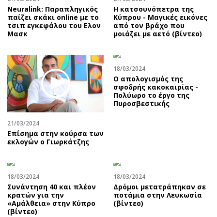
Neuralink: Παραπληγικός
Η κατσουνόπετρα της
παίζει σκάκι online με το
Κύπρου - Μαγικές εικόνες
τσιπ εγκεφάλου του Ελον
από τον βράχο που
Μασκ
μοιάζει με αετό (βίντεο)
18/03/2024
Ο απολογισμός της
σφοδρής κακοκαιρίας -
Πολύωρο το έργο της
Πυροσβεστικής
21/03/2024
Επίσημα στην κούρσα των
εκλογών ο Γιωρκάτζης
18/03/2024
18/03/2024
Συνάντηση 40 και πλέον
Δρόμοι μετατράπηκαν σε
κρατών για την
ποτάμια στην Λευκωσία
«Αμάλθεια» στην Κύπρο
(βίντεο)
(βίντεο)