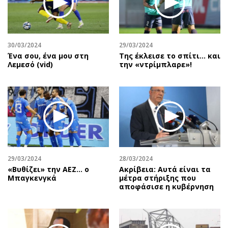
Περιβάλλον
Ταξίδια
Ελλάδα
Συνταγές
Κόσμος
Έξοδος
30/03/2024
29/03/2024
Παράξενα
Media
Ένα σου, ένα μου στη
Της έκλεισε το σπίτι… και
Πολιτισμός
Εκπομπές
Λεμεσό (vid)
την «ντρίμπλαρε»!
Σινεμά
Wine routes
Θέατρο-Χορός
Podcasts
Μουσική
Uncut
Εικαστικά
Προσφορές
Βιβλίο
Προσωπικότητες στην ''Κ''
Χειρόγραφα
Επιστολές
29/03/2024
28/03/2024
«Βυθίζει» την ΑΕΖ… ο
Ακρίβεια: Αυτά είναι τα
Μπαγκενγκά
μέτρα στήριξης που
αποφάσισε η κυβέρνηση