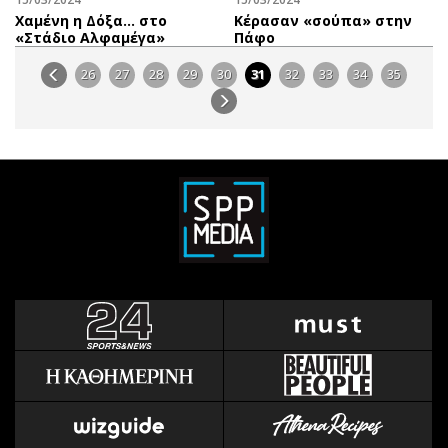
Χαμένη η Δόξα… στο
Κέρασαν «σούπα» στην
«Στάδιο Αλφαμέγα»
Πάφο
26
27
28
29
30
31
32
33
34
35