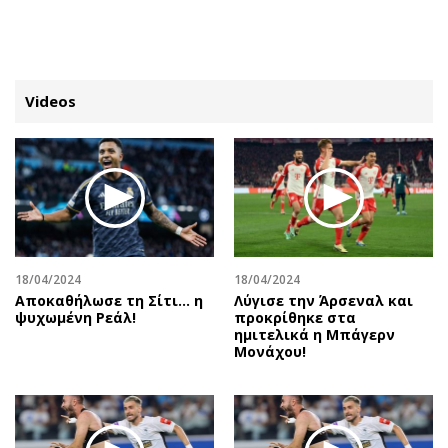
ΕΓΓΡΑΦΗ
ΕΙΣΟΔΟΣ
Videos
ΚΑΤΗΓΟΡΙΕΣ
ΣΥΝΔΕΣΗ
Κύπρος
Απόψεις
Παιδεία
Αρθρογραφία
Υγεία
The Hill
18/04/2024
18/04/2024
Πολιτική
Υγεία
Αποκαθήλωσε τη Σίτι... η
Λύγισε την Άρσεναλ και
ψυχωμένη Ρεάλ!
προκρίθηκε στα
Βουλευτικές 2026
Αγγελίες
ημιτελικά η Μπάγερν
Εκλογές 2024
Ενοικιάζονται
Μονάχου!
Προεδρικές 2023
Πωλούνται
Δημοσκοπήσεις
Ζητούν εργασία
Διπλωματία
Θέσεις εργασίας