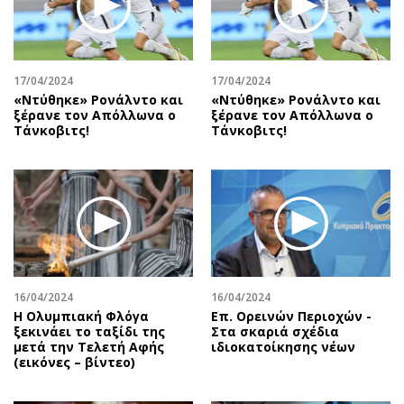
Αθλητισμός
Geek
Κύπρος
Νέα
Ελλάδα
Κινητά-tablets
17/04/2024
17/04/2024
Διεθνή
Social
«Ντύθηκε» Ρονάλντο και
«Ντύθηκε» Ρονάλντο και
ξέρανε τον Απόλλωνα ο
ξέρανε τον Απόλλωνα ο
Κληρώσεις Allwyn
Αυτοκίνηση
Τάνκοβιτς!
Τάνκοβιτς!
Οικονομική
Αφιερώματα
Οικονομία
Πολιτική
Real Estate
Οικονομία
Επιχειρήσεις
Γενικά
Αγορές
Αναδρομές
Money Review
Πρόσωπα
16/04/2024
16/04/2024
AstroBank Properties
Περιβάλλον
Η Ολυμπιακή Φλόγα
Επ. Ορεινών Περιοχών -
Trends
Good Life
ξεκινάει το ταξίδι της
Στα σκαριά σχέδια
μετά την Τελετή Αφής
ιδιοκατοίκησης νέων
Ενέργεια
Γυναίκα
(εικόνες – βίντεο)
Ναυτιλία
Showbiz