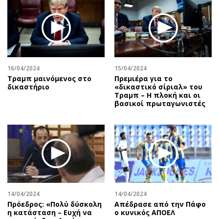
Περιβάλλον
Ταξίδια
Ελλάδα
Συνταγές
Κόσμος
Έξοδος
Παράξενα
Media
Πολιτισμός
Εκπομπές
16/04/2024
15/04/2024
Σινεμά
Wine routes
Τραμπ μαινόμενος στο
Πρεμιέρα για το
δικαστήριο
«δικαστικό σίριαλ» του
Θέατρο-Χορός
Podcasts
Τραμπ – Η πλοκή και οι
Μουσική
Uncut
βασικοί πρωταγωνιστές
Εικαστικά
Προσφορές
Βιβλίο
Προσωπικότητες στην ''Κ''
Χειρόγραφα
Επιστολές
14/04/2024
14/04/2024
Πρόεδρος: «Πολύ δύσκολη
Απέδρασε από την Πάφο
η κατάσταση – Ευχή να
ο κυνικός ΑΠΟΕΛ