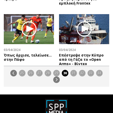
εμπλοκή Frontex
03/04/2024
03/04/2024
Όπως άρχισε, τελείωσε…
Επέστρεψε στην Κύπρο
στην Πάφο
από τη Γάζα το «Open
Arms» - Βίντεο
25
26
27
28
29
30
31
32
33
34