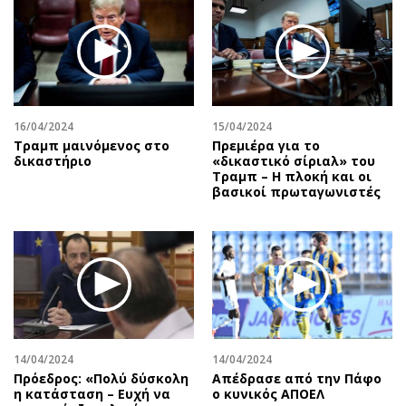
Περιβάλλον
Ταξίδια
Ελλάδα
Συνταγές
Κόσμος
Έξοδος
Παράξενα
Media
Πολιτισμός
Εκπομπές
16/04/2024
15/04/2024
Σινεμά
Wine routes
Τραμπ μαινόμενος στο
Πρεμιέρα για το
δικαστήριο
«δικαστικό σίριαλ» του
Θέατρο-Χορός
Podcasts
Τραμπ – Η πλοκή και οι
Μουσική
Uncut
βασικοί πρωταγωνιστές
Εικαστικά
Προσφορές
Βιβλίο
Προσωπικότητες στην ''Κ''
Χειρόγραφα
Επιστολές
14/04/2024
14/04/2024
Πρόεδρος: «Πολύ δύσκολη
Απέδρασε από την Πάφο
η κατάσταση – Ευχή να
ο κυνικός ΑΠΟΕΛ