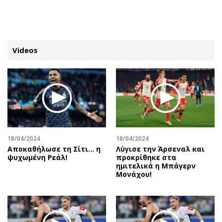
ΕΓΓΡΑΦΗ
ΕΙΣΟΔΟΣ
Videos
ΚΑΤΗΓΟΡΙΕΣ
ΣΥΝΔΕΣΗ
Κύπρος
Απόψεις
Παιδεία
Αρθρογραφία
Υγεία
The Hill
18/04/2024
18/04/2024
Πολιτική
Υγεία
Αποκαθήλωσε τη Σίτι... η
Λύγισε την Άρσεναλ και
ψυχωμένη Ρεάλ!
προκρίθηκε στα
Βουλευτικές 2026
Αγγελίες
ημιτελικά η Μπάγερν
Εκλογές 2024
Ενοικιάζονται
Μονάχου!
Προεδρικές 2023
Πωλούνται
Δημοσκοπήσεις
Ζητούν εργασία
Διπλωματία
Θέσεις εργασίας