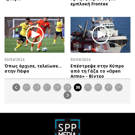
εμπλοκή Frontex
03/04/2024
03/04/2024
Όπως άρχισε, τελείωσε…
Επέστρεψε στην Κύπρο
στην Πάφο
από τη Γάζα το «Open
Arms» - Βίντεο
25
26
27
28
29
30
31
32
33
34