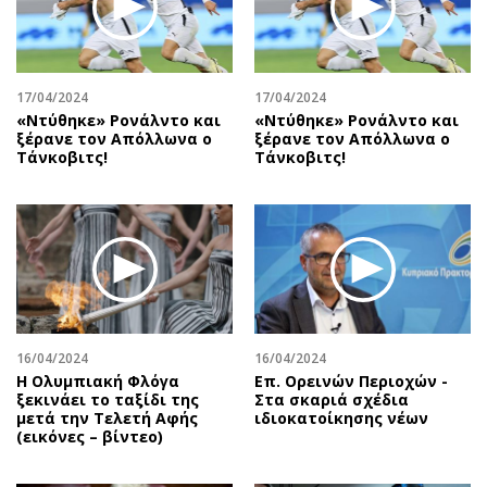
Αθλητισμός
Geek
Κύπρος
Νέα
Ελλάδα
Κινητά-tablets
17/04/2024
17/04/2024
Διεθνή
Social
«Ντύθηκε» Ρονάλντο και
«Ντύθηκε» Ρονάλντο και
ξέρανε τον Απόλλωνα ο
ξέρανε τον Απόλλωνα ο
Κληρώσεις Allwyn
Αυτοκίνηση
Τάνκοβιτς!
Τάνκοβιτς!
Οικονομική
Αφιερώματα
Οικονομία
Πολιτική
Real Estate
Οικονομία
Επιχειρήσεις
Γενικά
Αγορές
Αναδρομές
Money Review
Πρόσωπα
16/04/2024
16/04/2024
AstroBank Properties
Περιβάλλον
Η Ολυμπιακή Φλόγα
Επ. Ορεινών Περιοχών -
Trends
Good Life
ξεκινάει το ταξίδι της
Στα σκαριά σχέδια
μετά την Τελετή Αφής
ιδιοκατοίκησης νέων
Ενέργεια
Γυναίκα
(εικόνες – βίντεο)
Ναυτιλία
Showbiz