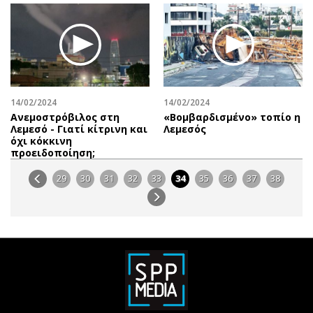
14/02/2024
14/02/2024
Ανεμοστρόβιλος στη
«Βομβαρδισμένο» τοπίο η
Λεμεσό - Γιατί κίτρινη και
Λεμεσός
όχι κόκκινη
προειδοποίηση;
29
30
31
32
33
34
35
36
37
38