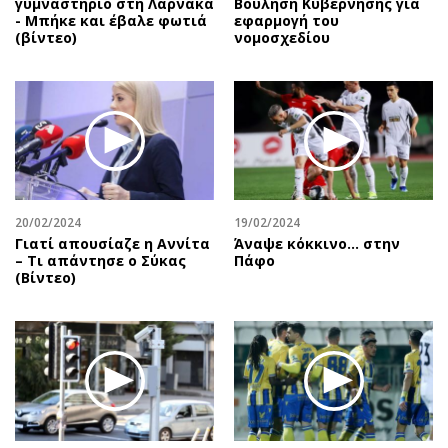
γυμναστήριο στη Λάρνακα
Βούληση Κυβέρνησης για
- Μπήκε και έβαλε φωτιά
εφαρμογή του
(βίντεο)
νομοσχεδίου
20/02/2024
19/02/2024
Γιατί απουσίαζε η Αννίτα
Άναψε κόκκινο… στην
– Τι απάντησε ο Σύκας
Πάφο
(Βίντεο)