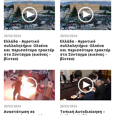
Περιβάλλον
Ταξίδια
Ελλάδα
Συνταγές
Κόσμος
Έξοδος
Παράξενα
Media
Πολιτισμός
Εκπομπές
20/02/2024
20/02/2024
Σινεμά
Wine routes
Ελλάδα - Αγροτικό
Ελλάδα - Αγροτικό
συλλαλητήριο: Ολοένα
συλλαλητήριο: Ολοένα
Θέατρο-Χορός
Podcasts
και περισσότερα τρακτέρ
και περισσότερα τρακτέρ
Μουσική
Uncut
στο Σύνταγμα (εικόνες -
στο Σύνταγμα (εικόνες -
βίντεο)
βίντεο)
Εικαστικά
Προσφορές
Βιβλίο
Προσωπικότητες στην ''Κ''
Χειρόγραφα
Επιστολές
20/02/2024
20/02/2024
Αναστάτωση σε
Τοπική Αυτοδιοίκηση –