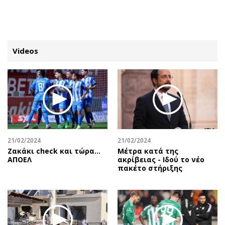
ΕΓΓΡΑΦΗ
ΕΙΣΟΔΟΣ
Videos
ΚΑΤΗΓΟΡΙΕΣ
ΣΥΝΔΕΣΗ
Κύπρος
Απόψεις
Παιδεία
Αρθρογραφία
Υγεία
The Hill
21/02/2024
21/02/2024
Πολιτική
Υγεία
Ζακάκι check και τώρα…
Μέτρα κατά της
ΑΠΟΕΛ
ακρίβειας - Ιδού το νέο
Βουλευτικές 2026
Αγγελίες
πακέτο στήριξης
Εκλογές 2024
Ενοικιάζονται
Προεδρικές 2023
Πωλούνται
Δημοσκοπήσεις
Ζητούν εργασία
Διπλωματία
Θέσεις εργασίας