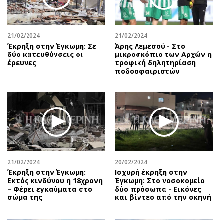
Αθλητισμός
Geek
Κύπρος
Νέα
21/02/2024
21/02/2024
Ελλάδα
Κινητά-tablets
Έκρηξη στην Έγκωμη: Σε
Άρης Λεμεσού - Στο
Διεθνή
Social
δύο κατευθύνσεις οι
μικροσκόπιο των Αρχών η
έρευνες
τροφική δηλητηρίαση
Κληρώσεις Allwyn
Αυτοκίνηση
ποδοσφαιριστών
Οικονομική
Αφιερώματα
Οικονομία
Πολιτική
Real Estate
Οικονομία
Επιχειρήσεις
Γενικά
Αγορές
Αναδρομές
Money Review
Πρόσωπα
21/02/2024
20/02/2024
AstroBank Properties
Περιβάλλον
Έκρηξη στην Έγκωμη:
Ισχυρή έκρηξη στην
Trends
Good Life
Εκτός κινδύνου η 18χρονη
Έγκωμη: Στο νοσοκομείο
– Φέρει εγκαύματα στο
δύο πρόσωπα - Εικόνες
Ενέργεια
Γυναίκα
σώμα της
και βίντεο από την σκηνή
Ναυτιλία
Showbiz