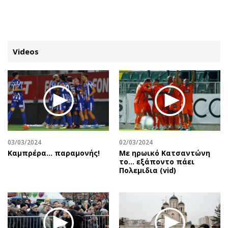
ΕΓΓΡΑΦΗ
ΕΙΣΟΔΟΣ
Videos
ΚΑΤΗΓΟΡΙΕΣ
ΣΥΝΔΕΣΗ
Κύπρος
Απόψεις
Παιδεία
Αρθρογραφία
Υγεία
The Hill
03/03/2024
02/03/2024
Πολιτική
Υγεία
Καμπρέρα… παραμονής!
Με ηρωικό Κατσαντώνη
το... εξάποντο πάει
Βουλευτικές 2026
Αγγελίες
Πολεμιδια (vid)
Εκλογές 2024
Ενοικιάζονται
Προεδρικές 2023
Πωλούνται
Δημοσκοπήσεις
Ζητούν εργασία
Διπλωματία
Θέσεις εργασίας