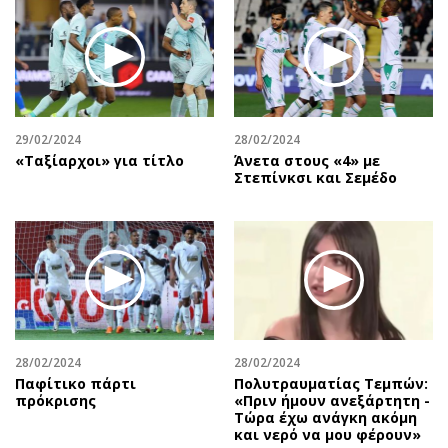
Περιβάλλον
Ταξίδια
Ελλάδα
Συνταγές
Κόσμος
Έξοδος
Παράξενα
Media
Πολιτισμός
Εκπομπές
29/02/2024
28/02/2024
Σινεμά
Wine routes
«Ταξίαρχοι» για τίτλο
Άνετα στους «4» με
Στεπίνκσι και Σεμέδο
Θέατρο-Χορός
Podcasts
Μουσική
Uncut
Εικαστικά
Προσφορές
Βιβλίο
Προσωπικότητες στην ''Κ''
Χειρόγραφα
Επιστολές
28/02/2024
28/02/2024
Παφίτικο πάρτι
Πολυτραυματίας Τεμπών:
πρόκρισης
«Πριν ήμουν ανεξάρτητη -
Τώρα έχω ανάγκη ακόμη
και νερό να μου φέρουν»