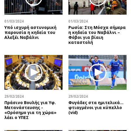
Αθλητισμός
Geek
Κύπρος
Νέα
01/03/2024
01/03/2024
Ελλάδα
Κινητά-tablets
Υπό ισχυρή αστυνομική
Ρωσία: Στη Μόσχα σήμερα
Διεθνή
Social
παρουσία η κηδεία του
η κηδεία του Ναβάλνι –
Αλεξέι Ναβάλνι
Φόβοι για βίαιη
Κληρώσεις Allwyn
Αυτοκίνηση
καταστολή
Οικονομική
Αφιερώματα
Οικονομία
Πολιτική
Real Estate
Οικονομία
Επιχειρήσεις
Γενικά
Αγορές
Αναδρομές
Money Review
Πρόσωπα
29/02/2024
29/02/2024
AstroBank Properties
Περιβάλλον
Πράσινο Βουλής για Υφ.
Φυγάδες στα ημιτελικά…
Trends
Good Life
Μετανάστευσης -
φτιαγμένοι για κύπελλο
«Ορόσημο για τη χώρα»
(vid)
Ενέργεια
Γυναίκα
λέει ο ΥΠΕΣ
Ναυτιλία
Showbiz