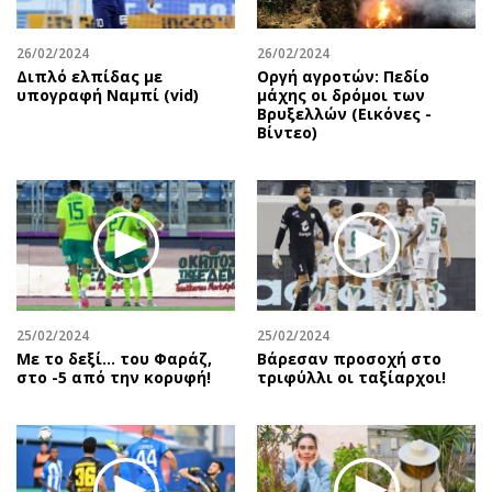
26/02/2024
26/02/2024
Διπλό ελπίδας με
Οργή αγροτών: Πεδίο
υπογραφή Ναμπί (vid)
μάχης οι δρόμοι των
Βρυξελλών (Εικόνες -
Βίντεο)
25/02/2024
25/02/2024
Με το δεξί… του Φαράζ,
Βάρεσαν προσοχή στο
στο -5 από την κορυφή!
τριφύλλι οι ταξίαρχοι!