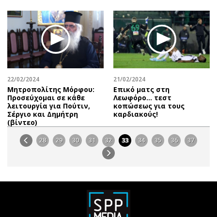
22/02/2024
21/02/2024
Μητροπολίτης Μόρφου:
Επικό ματς στη
Προσεύχομαι σε κάθε
Λεωφόρο… τεστ
λειτουργία για Πούτιν,
κοπώσεως για τους
Σέργιο και Δημήτρη
καρδιακούς!
(βίντεο)
28
29
30
31
32
33
34
35
36
37