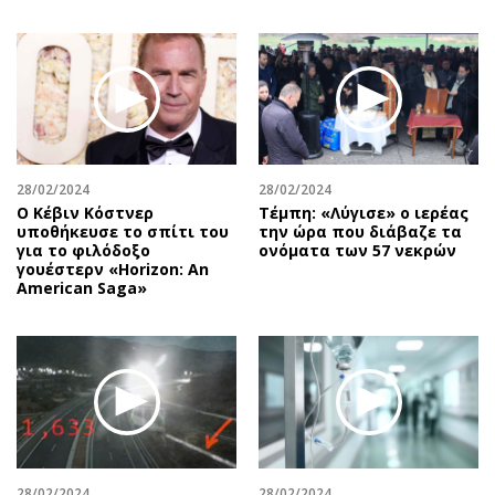
28/02/2024
28/02/2024
Ο Κέβιν Κόστνερ
Τέμπη: «Λύγισε» ο ιερέας
υποθήκευσε το σπίτι του
την ώρα που διάβαζε τα
για το φιλόδοξο
ονόματα των 57 νεκρών
γουέστερν «Horizon: An
American Saga»
28/02/2024
28/02/2024