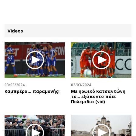
ΕΓΓΡΑΦΗ
ΕΙΣΟΔΟΣ
Videos
ΚΑΤΗΓΟΡΙΕΣ
ΣΥΝΔΕΣΗ
Κύπρος
Απόψεις
Παιδεία
Αρθρογραφία
Υγεία
The Hill
03/03/2024
02/03/2024
Πολιτική
Υγεία
Καμπρέρα… παραμονής!
Με ηρωικό Κατσαντώνη
το... εξάποντο πάει
Βουλευτικές 2026
Αγγελίες
Πολεμιδια (vid)
Εκλογές 2024
Ενοικιάζονται
Προεδρικές 2023
Πωλούνται
Δημοσκοπήσεις
Ζητούν εργασία
Διπλωματία
Θέσεις εργασίας