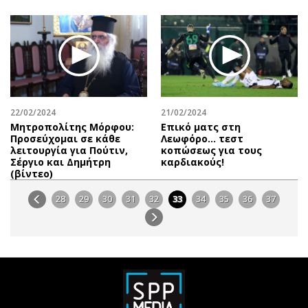
22/02/2024
21/02/2024
Μητροπολίτης Μόρφου:
Επικό ματς στη
Προσεύχομαι σε κάθε
Λεωφόρο… τεστ
λειτουργία για Πούτιν,
κοπώσεως για τους
Σέργιο και Δημήτρη
καρδιακούς!
(βίντεο)
28
29
30
31
32
33
34
35
36
37