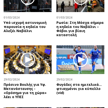
Αθλητισμός
Geek
Κύπρος
Νέα
01/03/2024
01/03/2024
Ελλάδα
Κινητά-tablets
Υπό ισχυρή αστυνομική
Ρωσία: Στη Μόσχα σήμερα
Διεθνή
Social
παρουσία η κηδεία του
η κηδεία του Ναβάλνι –
Αλεξέι Ναβάλνι
Φόβοι για βίαιη
Κληρώσεις Allwyn
Αυτοκίνηση
καταστολή
Οικονομική
Αφιερώματα
Οικονομία
Πολιτική
Real Estate
Οικονομία
Επιχειρήσεις
Γενικά
Αγορές
Αναδρομές
Money Review
Πρόσωπα
29/02/2024
29/02/2024
AstroBank Properties
Περιβάλλον
Πράσινο Βουλής για Υφ.
Φυγάδες στα ημιτελικά…
Trends
Good Life
Μετανάστευσης -
φτιαγμένοι για κύπελλο
«Ορόσημο για τη χώρα»
(vid)
Ενέργεια
Γυναίκα
λέει ο ΥΠΕΣ
Ναυτιλία
Showbiz