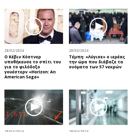
28/02/2024
28/02/2024
Ο Κέβιν Κόστνερ
Τέμπη: «Λύγισε» ο ιερέας
υποθήκευσε το σπίτι του
την ώρα που διάβαζε τα
για το φιλόδοξο
ονόματα των 57 νεκρών
γουέστερν «Horizon: An
American Saga»
28/02/2024
28/02/2024