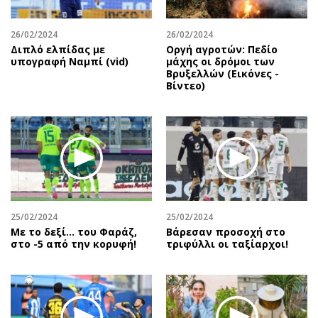
26/02/2024
26/02/2024
Διπλό ελπίδας με
Οργή αγροτών: Πεδίο
υπογραφή Ναμπί (vid)
μάχης οι δρόμοι των
Βρυξελλών (Εικόνες -
Βίντεο)
25/02/2024
25/02/2024
Με το δεξί… του Φαράζ,
Βάρεσαν προσοχή στο
στο -5 από την κορυφή!
τριφύλλι οι ταξίαρχοι!