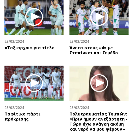
Περιβάλλον
Ταξίδια
Ελλάδα
Συνταγές
Κόσμος
Έξοδος
Παράξενα
Media
Πολιτισμός
Εκπομπές
29/02/2024
28/02/2024
Σινεμά
Wine routes
«Ταξίαρχοι» για τίτλο
Άνετα στους «4» με
Στεπίνκσι και Σεμέδο
Θέατρο-Χορός
Podcasts
Μουσική
Uncut
Εικαστικά
Προσφορές
Βιβλίο
Προσωπικότητες στην ''Κ''
Χειρόγραφα
Επιστολές
28/02/2024
28/02/2024
Παφίτικο πάρτι
Πολυτραυματίας Τεμπών:
πρόκρισης
«Πριν ήμουν ανεξάρτητη -
Τώρα έχω ανάγκη ακόμη
και νερό να μου φέρουν»