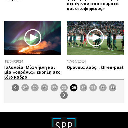
ότι έγιναν από κόμματα
και υποψηφίους»
18/04/2024
17/04/2024
Ισλανδία: Μία γήινη και
Oμόνοια λαός… three-peat
μία «ουράνια» έκρηξη στο
ίδιο κάδρο
24
25
26
27
28
29
30
31
32
33