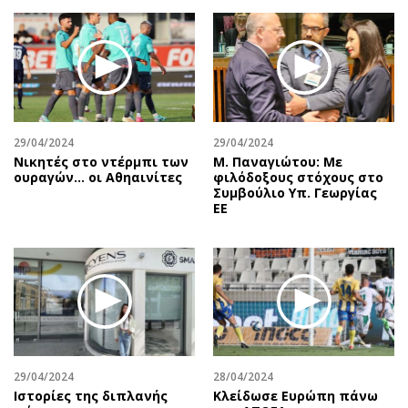
Περιβάλλον
Ταξίδια
Ελλάδα
Συνταγές
Κόσμος
Έξοδος
Παράξενα
Media
Πολιτισμός
Εκπομπές
Σινεμά
Wine routes
29/04/2024
29/04/2024
Νικητές στο ντέρμπι των
Μ. Παναγιώτου: Με
Θέατρο-Χορός
Podcasts
ουραγών… οι Αθηαινίτες
φιλόδοξους στόχους στο
Μουσική
Uncut
Συμβούλιο Υπ. Γεωργίας
ΕΕ
Εικαστικά
Προσφορές
Βιβλίο
Προσωπικότητες στην ''Κ''
Χειρόγραφα
Επιστολές
29/04/2024
28/04/2024
Ιστορίες της διπλανής
Κλείδωσε Ευρώπη πάνω