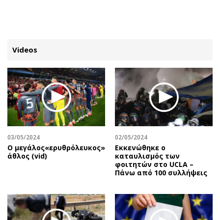
ΕΓΓΡΑΦΗ
ΕΙΣΟΔΟΣ
Videos
ΚΑΤΗΓΟΡΙΕΣ
ΣΥΝΔΕΣΗ
Κύπρος
Απόψεις
Παιδεία
Αρθρογραφία
Υγεία
The Hill
03/05/2024
02/05/2024
Πολιτική
Υγεία
O μεγάλος«ερυθρόλευκος»
Εκκενώθηκε ο
άθλος (vid)
καταυλισμός των
Βουλευτικές 2026
Αγγελίες
φοιτητών στο UCLA –
Εκλογές 2024
Ενοικιάζονται
Πάνω από 100 συλλήψεις
Προεδρικές 2023
Πωλούνται
Δημοσκοπήσεις
Ζητούν εργασία
Διπλωματία
Θέσεις εργασίας