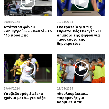
Αθλητισμός
Geek
Κύπρος
Νέα
Ελλάδα
Κινητά-tablets
30/04/2024
30/04/2024
Διεθνή
Social
Απόπειρα φόνου
Εκστρατεία για τις
«Δημητρούι» - «Κλειδί» το
Eυρωπαϊκές Eκλογές – Η
Κληρώσεις Allwyn
Αυτοκίνηση
11ο πρόσωπο
σημασία της ψήφου για
προστασία της
Οικονομική
Αφιερώματα
δημοκρατίας
Οικονομία
Πολιτική
Real Estate
Οικονομία
Επιχειρήσεις
Γενικά
Αγορές
Αναδρομές
Money Review
Πρόσωπα
AstroBank Properties
Περιβάλλον
29/04/2024
29/04/2024
Trends
Good Life
Υποβιβασμός δώδεκα
«Κουλουράκια»…
Ενέργεια
Γυναίκα
χρόνια μετά... για Δόξα
παραμονής για
Καρμιώτισσα!
Ναυτιλία
Showbiz