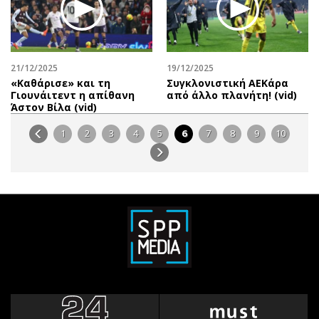
21/12/2025
19/12/2025
«Καθάρισε» και τη
Συγκλονιστική ΑΕΚάρα
Γιουνάιτεντ η απίθανη
από άλλο πλανήτη! (vid)
Άστον Βίλα (vid)
1
2
3
4
5
6
7
8
9
10