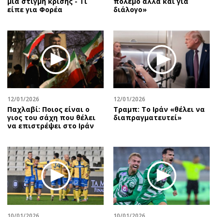
μια στιγμή κρίσης - Τι
πόλεμο αλλά και για
είπε για Φορέα
διάλογο»
12/01/2026
12/01/2026
Παχλαβί: Ποιος είναι ο
Τραμπ: Το Ιράν «θέλει να
γιος του σάχη που θέλει
διαπραγματευτεί»
να επιστρέψει στο Ιράν
10/01/2026
10/01/2026