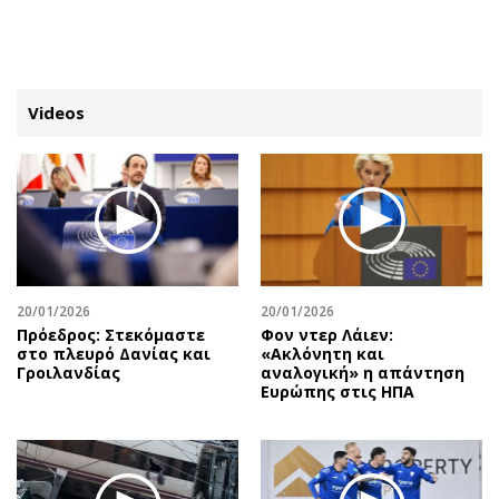
ΕΓΓΡΑΦΗ
ΕΙΣΟΔΟΣ
Videos
ΚΑΤΗΓΟΡΙΕΣ
ΣΥΝΔΕΣΗ
Κύπρος
Απόψεις
Παιδεία
Αρθρογραφία
Υγεία
The Hill
20/01/2026
20/01/2026
Πολιτική
Υγεία
Πρόεδρος: Στεκόμαστε
Φον ντερ Λάιεν:
στο πλευρό Δανίας και
«Ακλόνητη και
Βουλευτικές 2026
Αγγελίες
Γροιλανδίας
αναλογική» η απάντηση
Εκλογές 2024
Ενοικιάζονται
Ευρώπης στις ΗΠΑ
Προεδρικές 2023
Πωλούνται
Δημοσκοπήσεις
Ζητούν εργασία
Διπλωματία
Θέσεις εργασίας