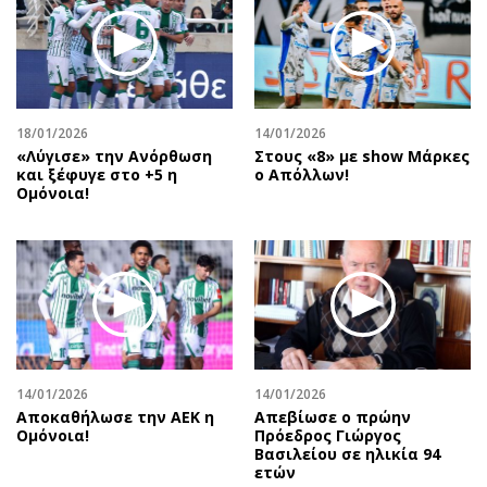
Περιβάλλον
Ταξίδια
Ελλάδα
Συνταγές
Κόσμος
Έξοδος
Παράξενα
Media
Πολιτισμός
Εκπομπές
18/01/2026
14/01/2026
«Λύγισε» την Ανόρθωση
Στους «8» με show Μάρκες
Σινεμά
Wine routes
και ξέφυγε στο +5 η
ο Απόλλων!
Ομόνοια!
Θέατρο-Χορός
Podcasts
Μουσική
Uncut
Εικαστικά
Προσφορές
Βιβλίο
Προσωπικότητες στην ''Κ''
Χειρόγραφα
Επιστολές
14/01/2026
14/01/2026
Αποκαθήλωσε την ΑΕΚ η
Απεβίωσε ο πρώην
Ομόνοια!
Πρόεδρος Γιώργος
Βασιλείου σε ηλικία 94
ετών