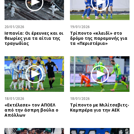
Αθλητισμός
Geek
Κύπρος
Νέα
Ελλάδα
Κινητά-tablets
20/01/2026
19/01/2026
Διεθνή
Social
Ισπανία: Οι έρευνες και οι
Τρίποντο «κλειδί» στο
θεωρίες για τα αίτια της
δρόμο της παραμονής για
Κληρώσεις Allwyn
Αυτοκίνηση
τραγωδίας
τα «Περιστέρια»
Οικονομική
Αφιερώματα
Οικονομία
Πολιτική
Real Estate
Οικονομία
Επιχειρήσεις
Γενικά
Αγορές
Αναδρομές
Money Review
Πρόσωπα
18/01/2026
18/01/2026
AstroBank Properties
Περιβάλλον
«Εκτέλεσε» τον ΑΠΟΕΛ
Τρίποντο με Μιλίτσεβιτς-
Trends
Good Life
από την άσπρη βούλα ο
Καμπρέρα για την ΑΕΚ
Απόλλων
Ενέργεια
Γυναίκα
Ναυτιλία
Showbiz