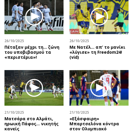
26/10/2025
26/10/2025
Πέταξαν μέχρι τη… ζώνη
Με Νατέλ… απ’ το μανίκι
του υποβιβασμού τα
«λύγισε» τη Freedom24!
«περιστέρια»!
(vid)
21/10/2025
21/10/2025
Ματσάρα στο Αλμάτι,
«Εξάσφαιρη»
ηρωική Πάφος… νικητής
Μπαρτσελόνα κόντρα
κανείς
στον Ολυμπιακό