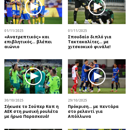
Περιβάλλον
Ταξίδια
Ελλάδα
Συνταγές
Κόσμος
Έξοδος
Παράξενα
Media
01/11/2025
01/11/2025
Πολιτισμός
Εκπομπές
«Ανατρεπτικός» και
Σπουδαίο διπλό για
επιβλητικός… βλέπει
Τακτακαλίτες… με
Σινεμά
Wine routes
αιώνιο
χιτσκοκικό φινάλε!
Θέατρο-Χορός
Podcasts
Μουσική
Uncut
Εικαστικά
Προσφορές
Βιβλίο
Προσωπικότητες στην ''Κ''
Χειρόγραφα
Επιστολές
30/10/2025
29/10/2025
Σήκωσε το Σούπερ Καπ η
Πρόκριση... με πεντάρα
ΑΕΚ στη ρωσική ρουλέτα
στο ρελαντί για
με ήρωα Παρασκευά!
Απόλλωνα