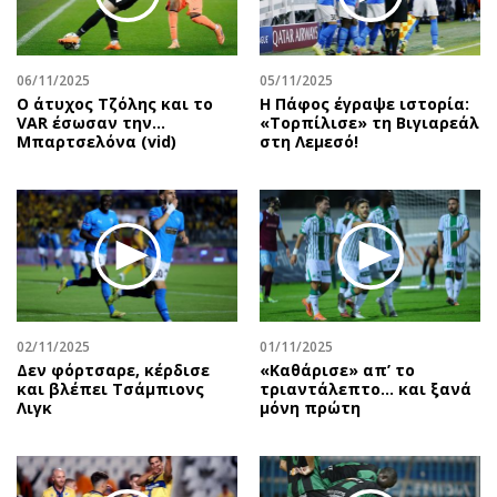
Αθλητισμός
Geek
Κύπρος
Νέα
06/11/2025
05/11/2025
Ελλάδα
Κινητά-tablets
Ο άτυχος Τζόλης και το
Η Πάφος έγραψε ιστορία:
Διεθνή
Social
VAR έσωσαν την…
«Τορπίλισε» τη Βιγιαρεάλ
Μπαρτσελόνα (vid)
στη Λεμεσό!
Κληρώσεις Allwyn
Αυτοκίνηση
Οικονομική
Αφιερώματα
Οικονομία
Πολιτική
Real Estate
Οικονομία
Επιχειρήσεις
Γενικά
Αγορές
Αναδρομές
Money Review
Πρόσωπα
02/11/2025
01/11/2025
Δεν φόρτσαρε, κέρδισε
«Καθάρισε» απ’ το
AstroBank Properties
Περιβάλλον
και βλέπει Τσάμπιονς
τριαντάλεπτο… και ξανά
Trends
Good Life
Λιγκ
μόνη πρώτη
Ενέργεια
Γυναίκα
Ναυτιλία
Showbiz