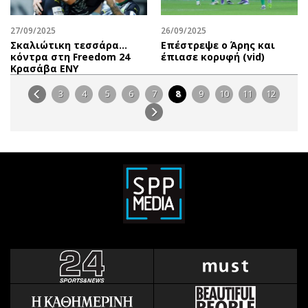
27/09/2025
26/09/2025
Σκαλιώτικη τεσσάρα…
Επέστρεψε ο Άρης και
κόντρα στη Freedom 24
έπιασε κορυφή (vid)
Κρασάβα ΕΝΥ
3
4
5
6
7
8
9
10
11
12