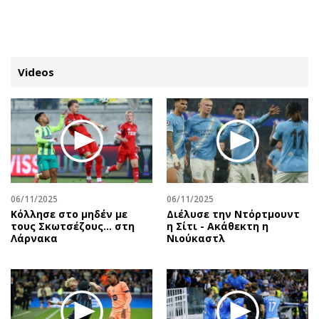
ΕΓΓΡΑΦΗ
ΕΙΣΟΔΟΣ
Videos
ΚΑΤΗΓΟΡΙΕΣ
ΣΥΝΔΕΣΗ
Κύπρος
Απόψεις
Παιδεία
Αρθρογραφία
Υγεία
The Hill
06/11/2025
06/11/2025
Πολιτική
Υγεία
Κόλλησε στο μηδέν με
Διέλυσε την Ντόρτμουντ
τους Σκωτσέζους... στη
η Σίτι - Ακάθεκτη η
Βουλευτικές 2026
Αγγελίες
Λάρνακα
Νιούκαστλ
Εκλογές 2024
Ενοικιάζονται
Προεδρικές 2023
Πωλούνται
Δημοσκοπήσεις
Ζητούν εργασία
Διπλωματία
Θέσεις εργασίας