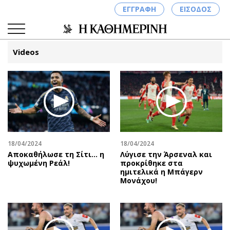
ΕΓΓΡΑΦΗ
ΕΙΣΟΔΟΣ
Videos
ΚΑΤΗΓΟΡΙΕΣ
ΣΥΝΔΕΣΗ
Κύπρος
Απόψεις
Παιδεία
Αρθρογραφία
Υγεία
The Hill
18/04/2024
18/04/2024
Πολιτική
Υγεία
Αποκαθήλωσε τη Σίτι... η
Λύγισε την Άρσεναλ και
ψυχωμένη Ρεάλ!
προκρίθηκε στα
Βουλευτικές 2026
Αγγελίες
ημιτελικά η Μπάγερν
Εκλογές 2024
Ενοικιάζονται
Μονάχου!
Προεδρικές 2023
Πωλούνται
Δημοσκοπήσεις
Ζητούν εργασία
Διπλωματία
Θέσεις εργασίας