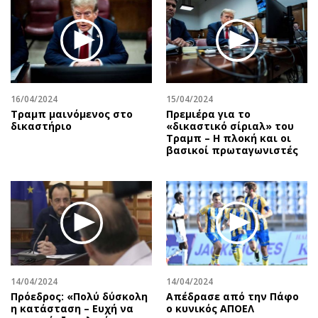
Περιβάλλον
Ταξίδια
Ελλάδα
Συνταγές
Κόσμος
Έξοδος
Παράξενα
Media
Πολιτισμός
Εκπομπές
16/04/2024
15/04/2024
Σινεμά
Wine routes
Τραμπ μαινόμενος στο
Πρεμιέρα για το
δικαστήριο
«δικαστικό σίριαλ» του
Θέατρο-Χορός
Podcasts
Τραμπ – Η πλοκή και οι
Μουσική
Uncut
βασικοί πρωταγωνιστές
Εικαστικά
Προσφορές
Βιβλίο
Προσωπικότητες στην ''Κ''
Χειρόγραφα
Επιστολές
14/04/2024
14/04/2024
Πρόεδρος: «Πολύ δύσκολη
Απέδρασε από την Πάφο
η κατάσταση – Ευχή να
ο κυνικός ΑΠΟΕΛ