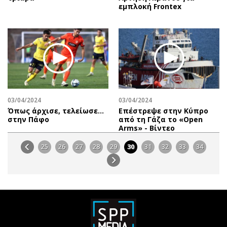
εμπλοκή Frontex
03/04/2024
03/04/2024
Όπως άρχισε, τελείωσε…
Επέστρεψε στην Κύπρο
στην Πάφο
από τη Γάζα το «Open
Arms» - Βίντεο
25
26
27
28
29
30
31
32
33
34