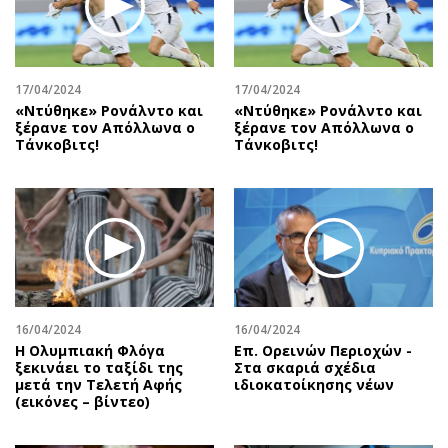
Αθλητισμός
Geek
Κύπρος
Νέα
Ελλάδα
Κινητά-tablets
17/04/2024
17/04/2024
Διεθνή
Social
«Ντύθηκε» Ρονάλντο και
«Ντύθηκε» Ρονάλντο και
ξέρανε τον Απόλλωνα ο
ξέρανε τον Απόλλωνα ο
Κληρώσεις Allwyn
Αυτοκίνηση
Τάνκοβιτς!
Τάνκοβιτς!
Οικονομική
Αφιερώματα
Οικονομία
Πολιτική
Real Estate
Οικονομία
Επιχειρήσεις
Γενικά
Αγορές
Αναδρομές
Money Review
Πρόσωπα
16/04/2024
16/04/2024
AstroBank Properties
Περιβάλλον
Η Ολυμπιακή Φλόγα
Επ. Ορεινών Περιοχών -
Trends
Good Life
ξεκινάει το ταξίδι της
Στα σκαριά σχέδια
μετά την Τελετή Αφής
ιδιοκατοίκησης νέων
Ενέργεια
Γυναίκα
(εικόνες – βίντεο)
Ναυτιλία
Showbiz