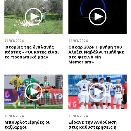
Περιβάλλον
Ταξίδια
Ελλάδα
Συνταγές
Κόσμος
Έξοδος
Παράξενα
Media
Πολιτισμός
Εκπομπές
11/03/2024
11/03/2024
Σινεμά
Wine routes
Ιστορίες της διπλανής
Οσκαρ 2024: Η μνήμη του
πόρτας - «Οι κότες είναι
Αλεξέι Ναβάλνι τιμήθηκε
Θέατρο-Χορός
Podcasts
το προσωπικό μας»
στο φετινό «In
Μουσική
Uncut
Memoriam»
Εικαστικά
Προσφορές
Βιβλίο
Προσωπικότητες στην ''Κ''
Χειρόγραφα
Επιστολές
10/03/2024
10/03/2024
Μπουρλοτιέρηδες οι
Ξέρανε την Ανόρθωση
ταξίαρχοι
στις καθυστερήσεις η