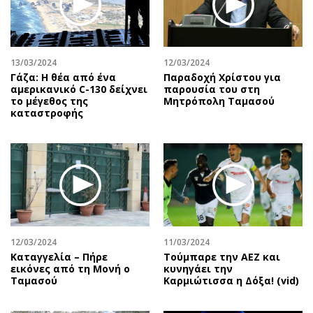
Αθλητισμός
Geek
Κύπρος
Νέα
Ελλάδα
Κινητά-tablets
13/03/2024
12/03/2024
Διεθνή
Social
Γάζα: Η θέα από ένα
Παραδοχή Χρίστου για
αμερικανικό C-130 δείχνει
παρουσία του στη
Κληρώσεις Allwyn
Αυτοκίνηση
το μέγεθος της
Μητρόπολη Ταμασού
καταστροφής
Οικονομική
Αφιερώματα
Οικονομία
Πολιτική
Real Estate
Οικονομία
Επιχειρήσεις
Γενικά
Αγορές
Αναδρομές
Money Review
Πρόσωπα
AstroBank Properties
Περιβάλλον
12/03/2024
11/03/2024
Trends
Good Life
Καταγγελία – Πήρε
Τούμπαρε την ΑΕΖ και
εικόνες από τη Μονή ο
κυνηγάει την
Ενέργεια
Γυναίκα
Ταμασού
Καρμιώτισσα η Δόξα! (vid)
Ναυτιλία
Showbiz