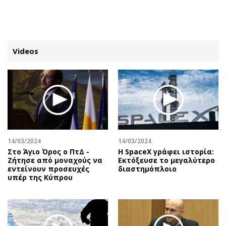
ΕΓΓΡΑΦΗ
ΕΙΣΟΔΟΣ
Videos
ΚΑΤΗΓΟΡΙΕΣ
ΣΥΝΔΕΣΗ
Κύπρος
Απόψεις
Παιδεία
Αρθρογραφία
Υγεία
The Hill
14/03/2024
14/03/2024
Πολιτική
Υγεία
Στο Άγιο Όρος ο ΠτΔ -
Η SpaceX γράφει ιστορία:
Ζήτησε από μοναχούς να
Εκτόξευσε το μεγαλύτερο
Βουλευτικές 2026
Αγγελίες
εντείνουν προσευχές
διαστημόπλοιο
Εκλογές 2024
Ενοικιάζονται
υπέρ της Κύπρου
Προεδρικές 2023
Πωλούνται
Δημοσκοπήσεις
Ζητούν εργασία
Διπλωματία
Θέσεις εργασίας