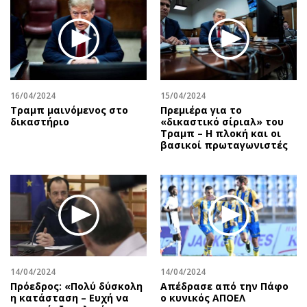
Περιβάλλον
Ταξίδια
Ελλάδα
Συνταγές
Κόσμος
Έξοδος
Παράξενα
Media
Πολιτισμός
Εκπομπές
16/04/2024
15/04/2024
Σινεμά
Wine routes
Τραμπ μαινόμενος στο
Πρεμιέρα για το
δικαστήριο
«δικαστικό σίριαλ» του
Θέατρο-Χορός
Podcasts
Τραμπ – Η πλοκή και οι
Μουσική
Uncut
βασικοί πρωταγωνιστές
Εικαστικά
Προσφορές
Βιβλίο
Προσωπικότητες στην ''Κ''
Χειρόγραφα
Επιστολές
14/04/2024
14/04/2024
Πρόεδρος: «Πολύ δύσκολη
Απέδρασε από την Πάφο
η κατάσταση – Ευχή να
ο κυνικός ΑΠΟΕΛ