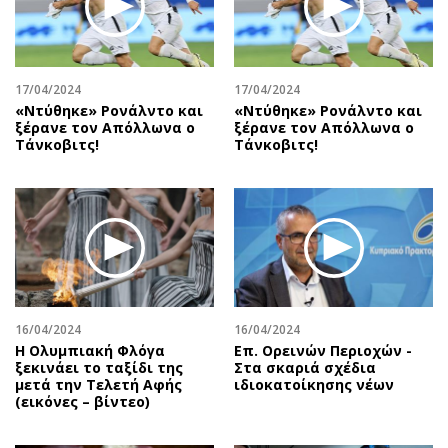
Αθλητισμός
Geek
Κύπρος
Νέα
Ελλάδα
Κινητά-tablets
17/04/2024
17/04/2024
Διεθνή
Social
«Ντύθηκε» Ρονάλντο και
«Ντύθηκε» Ρονάλντο και
ξέρανε τον Απόλλωνα ο
ξέρανε τον Απόλλωνα ο
Κληρώσεις Allwyn
Αυτοκίνηση
Τάνκοβιτς!
Τάνκοβιτς!
Οικονομική
Αφιερώματα
Οικονομία
Πολιτική
Real Estate
Οικονομία
Επιχειρήσεις
Γενικά
Αγορές
Αναδρομές
Money Review
Πρόσωπα
16/04/2024
16/04/2024
AstroBank Properties
Περιβάλλον
Η Ολυμπιακή Φλόγα
Επ. Ορεινών Περιοχών -
Trends
Good Life
ξεκινάει το ταξίδι της
Στα σκαριά σχέδια
μετά την Τελετή Αφής
ιδιοκατοίκησης νέων
Ενέργεια
Γυναίκα
(εικόνες – βίντεο)
Ναυτιλία
Showbiz