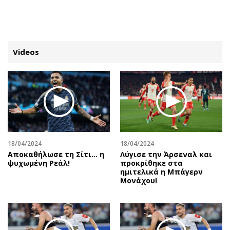
ΕΓΓΡΑΦΗ
ΕΙΣΟΔΟΣ
Videos
ΚΑΤΗΓΟΡΙΕΣ
ΣΥΝΔΕΣΗ
Κύπρος
Απόψεις
Παιδεία
Αρθρογραφία
Υγεία
The Hill
18/04/2024
18/04/2024
Πολιτική
Υγεία
Αποκαθήλωσε τη Σίτι... η
Λύγισε την Άρσεναλ και
ψυχωμένη Ρεάλ!
προκρίθηκε στα
Βουλευτικές 2026
Αγγελίες
ημιτελικά η Μπάγερν
Εκλογές 2024
Ενοικιάζονται
Μονάχου!
Προεδρικές 2023
Πωλούνται
Δημοσκοπήσεις
Ζητούν εργασία
Διπλωματία
Θέσεις εργασίας