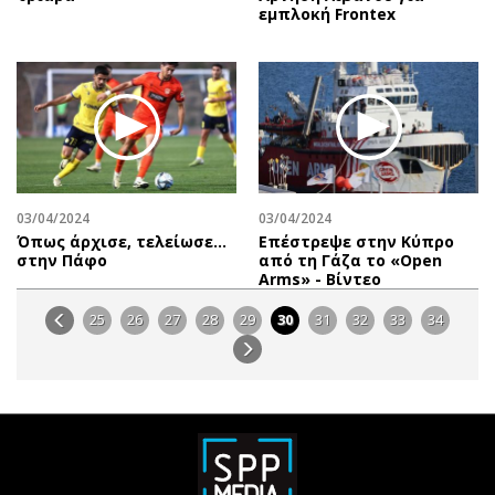
εμπλοκή Frontex
03/04/2024
03/04/2024
Όπως άρχισε, τελείωσε…
Επέστρεψε στην Κύπρο
στην Πάφο
από τη Γάζα το «Open
Arms» - Βίντεο
25
26
27
28
29
30
31
32
33
34