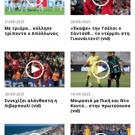
Αθλητισμός
Geek
Κύπρος
Νέα
21/09/2025
20/09/2025
Ελλάδα
Κινητά-tablets
Με τριάρα... κόλλησε
«Έκαψε» την Τσέλσι ο
Διεθνή
Social
τρίποντα ο Απόλλωνας
Σάντσεθ... το ντέρμπι στη
Γιουνάιτεντ! (vid)
Κληρώσεις Allwyn
Αυτοκίνηση
Οικονομική
Αφιερώματα
Οικονομία
Πολιτική
Real Estate
Οικονομία
Επιχειρήσεις
Γενικά
Αγορές
Αναδρομές
Money Review
Πρόσωπα
20/09/2025
19/09/2025
Συνεχίζει αλάνθαστη η
Μοιρασιά με Πική και Ντο
AstroBank Properties
Περιβάλλον
Λίβερπουλ! (vid)
Κουτό… στην πρωτεύουσα
Trends
Good Life
(vid)
Ενέργεια
Γυναίκα
Ναυτιλία
Showbiz