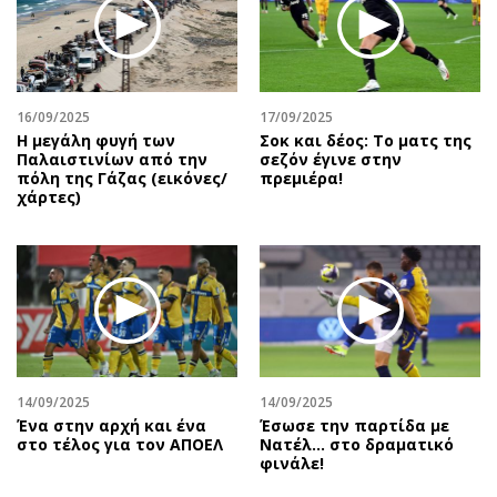
Περιβάλλον
Ταξίδια
Ελλάδα
Συνταγές
Κόσμος
Έξοδος
Παράξενα
Media
16/09/2025
17/09/2025
Πολιτισμός
Εκπομπές
Η μεγάλη φυγή των
Σοκ και δέος: Το ματς της
Παλαιστινίων από την
σεζόν έγινε στην
Σινεμά
Wine routes
πόλη της Γάζας (εικόνες/
πρεμιέρα!
χάρτες)
Θέατρο-Χορός
Podcasts
Μουσική
Uncut
Εικαστικά
Προσφορές
Βιβλίο
Προσωπικότητες στην ''Κ''
Χειρόγραφα
Επιστολές
14/09/2025
14/09/2025
Ένα στην αρχή και ένα
Έσωσε την παρτίδα με
στο τέλος για τον ΑΠΟΕΛ
Νατέλ… στο δραματικό
φινάλε!