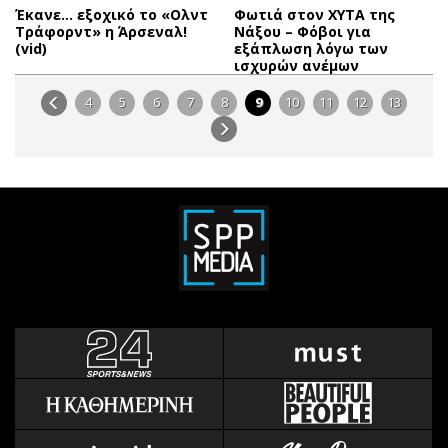
Έκανε… εξοχικό το «Ολντ
Φωτιά στον ΧΥΤΑ της
Τράφορντ» η Άρσεναλ!
Νάξου – Φόβοι για
(vid)
εξάπλωση λόγω των
ισχυρών ανέμων
4
5
6
7
8
9
10
11
12
13