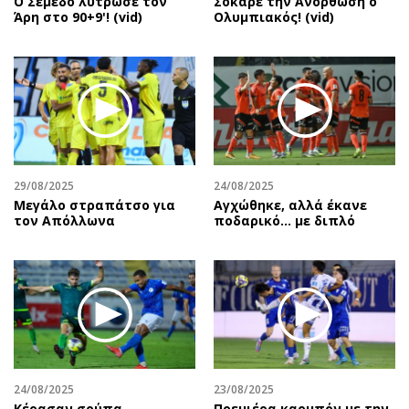
Ο Σεμέδο λύτρωσε τον
Σόκαρε την Ανόρθωση ο
Άρη στο 90+9'! (vid)
Ολυμπιακός! (vid)
29/08/2025
24/08/2025
Μεγάλο στραπάτσο για
Αγχώθηκε, αλλά έκανε
τον Απόλλωνα
ποδαρικό… με διπλό
24/08/2025
23/08/2025
Κέρασαν σούπα…
Πρεμιέρα καρμπόν με την