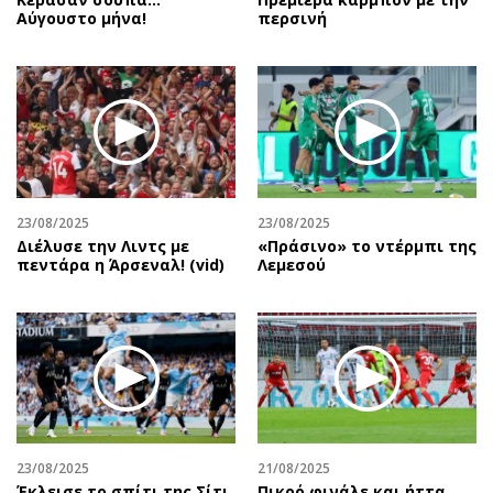
Αύγουστο μήνα!
περσινή
23/08/2025
23/08/2025
Διέλυσε την Λιντς με
«Πράσινο» το ντέρμπι της
πεντάρα η Άρσεναλ! (vid)
Λεμεσού
23/08/2025
21/08/2025
Έκλεισε το σπίτι της Σίτι
Πικρό φινάλε και ήττα