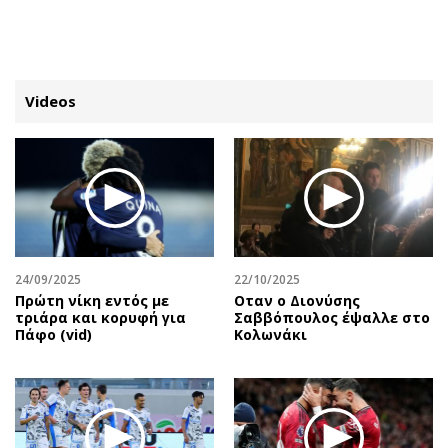
ΕΓΓΡΑΦΗ
ΕΙΣΟΔΟΣ
Videos
ΚΑΤΗΓΟΡΙΕΣ
ΣΥΝΔΕΣΗ
Κύπρος
Απόψεις
Παιδεία
Αρθρογραφία
Υγεία
The Hill
24/09/2025
22/10/2025
Πολιτική
Υγεία
Πρώτη νίκη εντός με
Οταν ο Διονύσης
τριάρα και κορυφή για
Σαββόπουλος έψαλλε στο
Βουλευτικές 2026
Αγγελίες
Πάφο (vid)
Κολωνάκι
Εκλογές 2024
Ενοικιάζονται
Προεδρικές 2023
Πωλούνται
Δημοσκοπήσεις
Ζητούν εργασία
Διπλωματία
Θέσεις εργασίας