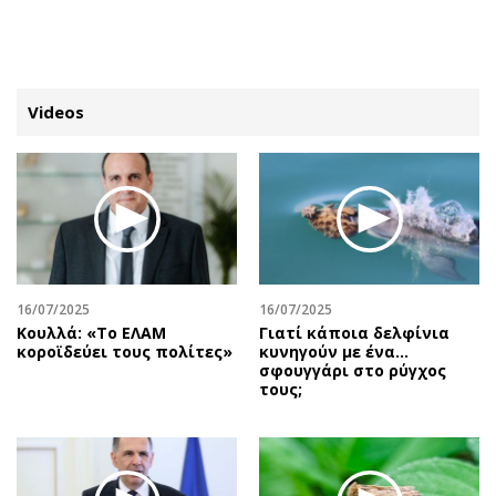
ΕΓΓΡΑΦΗ
ΕΙΣΟΔΟΣ
Videos
ΚΑΤΗΓΟΡΙΕΣ
ΣΥΝΔΕΣΗ
Κύπρος
Απόψεις
Παιδεία
Αρθρογραφία
Υγεία
The Hill
16/07/2025
16/07/2025
Πολιτική
Υγεία
Κουλλά: «Το ΕΛΑΜ
Γιατί κάποια δελφίνια
κοροϊδεύει τους πολίτες»
κυνηγούν με ένα…
Βουλευτικές 2026
Αγγελίες
σφουγγάρι στο ρύγχος
Εκλογές 2024
Ενοικιάζονται
τους;
Προεδρικές 2023
Πωλούνται
Δημοσκοπήσεις
Ζητούν εργασία
Διπλωματία
Θέσεις εργασίας