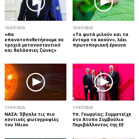
Αθλητισμός
Geek
Κύπρος
Νέα
Ελλάδα
Κινητά-tablets
15/07/2025
15/07/2025
Διεθνή
Social
«Θα
«Tα φυτά μιλούν και τα
επανατοποθετήσουμε σε
έντομα τα ακούν», λέει
Κληρώσεις Allwyn
Αυτοκίνηση
τροχιά μεταναστευτικό
πρωτοποριακή έρευνα
και θαλάσσιες ζώνες»
Οικονομική
Αφιερώματα
Οικονομία
Πολιτική
Real Estate
Οικονομία
Επιχειρήσεις
Γενικά
Αγορές
Αναδρομές
Money Review
Πρόσωπα
AstroBank Properties
Περιβάλλον
11/07/2025
11/07/2025
Trends
Good Life
ΝΑΣΑ: Έβγαλε τις πιο
Υπ. Γεωργίας: Συμμετείχε
κοντινές φωτογραφίες
στο Άτυπο Συμβούλιο
Ενέργεια
Γυναίκα
του Ήλιου
Περιβάλλοντος της ΕΕ
Ναυτιλία
Showbiz