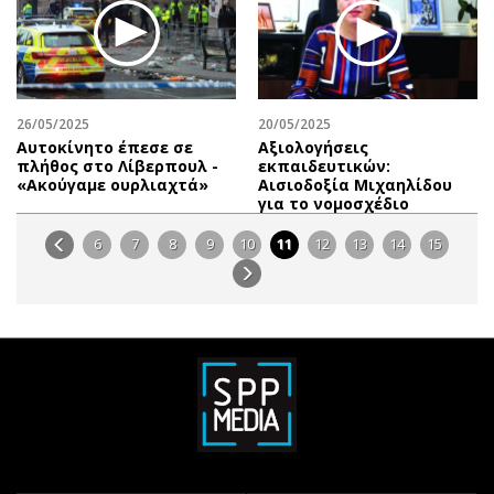
26/05/2025
20/05/2025
Αυτοκίνητο έπεσε σε
Αξιολογήσεις
πλήθος στο Λίβερπουλ -
εκπαιδευτικών:
«Ακούγαμε ουρλιαχτά»
Αισιοδοξία Μιχαηλίδου
για το νομοσχέδιο
6
7
8
9
10
11
12
13
14
15