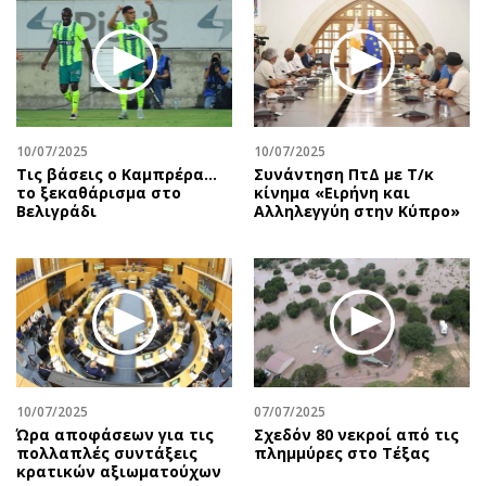
Περιβάλλον
Ταξίδια
Ελλάδα
Συνταγές
Κόσμος
Έξοδος
Παράξενα
Media
Πολιτισμός
Εκπομπές
10/07/2025
10/07/2025
Σινεμά
Wine routes
Τις βάσεις ο Καμπρέρα…
Συνάντηση ΠτΔ με Τ/κ
το ξεκαθάρισμα στο
κίνημα «Ειρήνη και
Θέατρο-Χορός
Podcasts
Βελιγράδι
Αλληλεγγύη στην Κύπρο»
Μουσική
Uncut
Εικαστικά
Προσφορές
Βιβλίο
Προσωπικότητες στην ''Κ''
Χειρόγραφα
Επιστολές
10/07/2025
07/07/2025
Ώρα αποφάσεων για τις
Σχεδόν 80 νεκροί από τις
πολλαπλές συντάξεις
πλημμύρες στο Τέξας
κρατικών αξιωματούχων