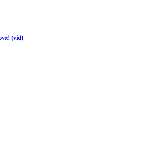
να! (vid)