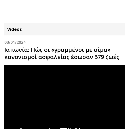
ΕΓΓΡΑΦΗ
ΕΙΣΟΔΟΣ
Videos
03/01/2024
ΚΑΤΗΓΟΡΙΕΣ
ΣΥΝΔΕΣΗ
Ιαπωνία: Πώς οι «γραμμένοι με αίμα»
κανονισμοί ασφαλείας έσωσαν 379 ζωές
Κύπρος
Απόψεις
Παιδεία
Αρθρογραφία
Υγεία
The Hill
Πολιτική
Υγεία
Βουλευτικές 2026
Αγγελίες
Εκλογές 2024
Ενοικιάζονται
Προεδρικές 2023
Πωλούνται
Δημοσκοπήσεις
Ζητούν εργασία
Διπλωματία
Θέσεις εργασίας