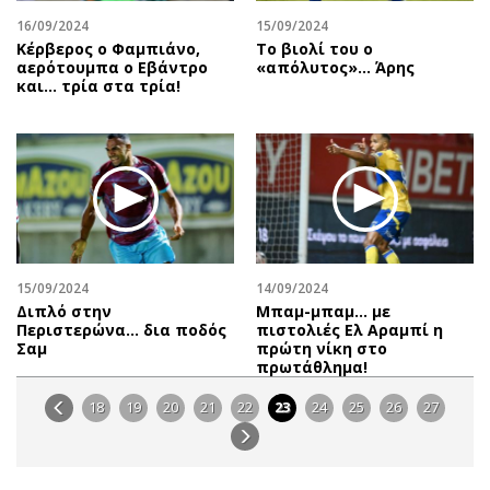
16/09/2024
15/09/2024
Κέρβερος ο Φαμπιάνο,
Το βιολί του ο
αερότουμπα ο Εβάντρο
«απόλυτος»… Άρης
και… τρία στα τρία!
15/09/2024
14/09/2024
Διπλό στην
Μπαμ-μπαμ… με
Περιστερώνα… δια ποδός
πιστολιές Ελ Αραμπί η
Σαμ
πρώτη νίκη στο
πρωτάθλημα!
18
19
20
21
22
23
24
25
26
27