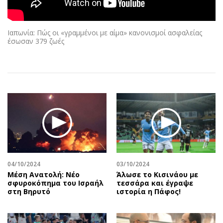
Αθλητισμός
Geek
Κύπρος
Νέα
Ιαπωνία: Πώς οι «γραμμένοι με αίμα» κανονισμοί ασφαλείας
Ελλάδα
Κινητά-tablets
έσωσαν 379 ζωές
Διεθνή
Social
Κληρώσεις Allwyn
Αυτοκίνηση
Οικονομική
Αφιερώματα
Οικονομία
Πολιτική
Real Estate
Οικονομία
Επιχειρήσεις
Γενικά
Αγορές
Αναδρομές
Money Review
Πρόσωπα
04/10/2024
03/10/2024
AstroBank Properties
Περιβάλλον
Mέση Ανατολή: Νέο
Άλωσε το Κισινάου με
Trends
Good Life
σφυροκόπημα του Ισραήλ
τεσσάρα και έγραψε
στη Βηρυτό
ιστορία η Πάφος!
Ενέργεια
Γυναίκα
Ναυτιλία
Showbiz