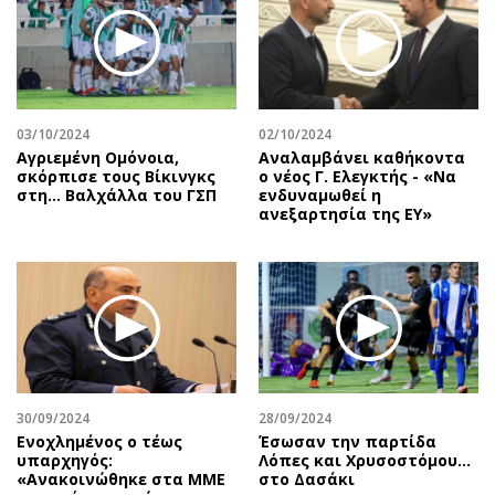
Περιβάλλον
Ταξίδια
Ελλάδα
Συνταγές
Κόσμος
Έξοδος
Παράξενα
Media
Πολιτισμός
Εκπομπές
03/10/2024
02/10/2024
Αγριεμένη Ομόνοια,
Αναλαμβάνει καθήκοντα
Σινεμά
Wine routes
σκόρπισε τους Βίκινγκς
ο νέος Γ. Ελεγκτής - «Να
στη… Βαλχάλλα του ΓΣΠ
ενδυναμωθεί η
Θέατρο-Χορός
Podcasts
ανεξαρτησία της ΕΥ»
Μουσική
Uncut
Εικαστικά
Προσφορές
Βιβλίο
Προσωπικότητες στην ''Κ''
Χειρόγραφα
Επιστολές
30/09/2024
28/09/2024
Ενοχλημένος ο τέως
Έσωσαν την παρτίδα
υπαρχηγός:
Λόπες και Χρυσοστόμου…
«Ανακοινώθηκε στα ΜΜΕ
στο Δασάκι