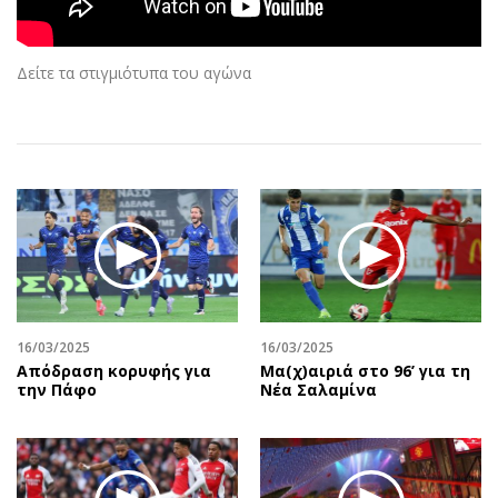
Αθλητισμός
Geek
Κύπρος
Νέα
Δείτε τα στιγμιότυπα του αγώνα
Ελλάδα
Κινητά-tablets
Διεθνή
Social
Κληρώσεις Allwyn
Αυτοκίνηση
Οικονομική
Αφιερώματα
Οικονομία
Πολιτική
Real Estate
Οικονομία
Επιχειρήσεις
Γενικά
Αγορές
Αναδρομές
Money Review
Πρόσωπα
16/03/2025
16/03/2025
Απόδραση κορυφής για
Μα(χ)αιριά στο 96’ για τη
AstroBank Properties
Περιβάλλον
την Πάφο
Νέα Σαλαμίνα
Trends
Good Life
Ενέργεια
Γυναίκα
Ναυτιλία
Showbiz