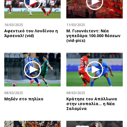
Περιβάλλον
Ταξίδια
Ελλάδα
Συνταγές
Κόσμος
Έξοδος
16/03/2025
11/03/2025
Παράξενα
Media
Αφεντικό του Λονδίνου η
Μ. Γιουνάιτεντ: Νέα
Πολιτισμός
Εκπομπές
Άρσεναλ! (vid)
γηπεδάρα 100.000 θέσεων
(vid-pics)
Σινεμά
Wine routes
Θέατρο-Χορός
Podcasts
Μουσική
Uncut
Εικαστικά
Προσφορές
Βιβλίο
Προσωπικότητες στην ''Κ''
Χειρόγραφα
Επιστολές
08/03/2025
08/03/2025
Μηδέν στο πηλίκο
Κράτησε τον Απόλλωνα
στην ισοπαλία… η Νέα
Σαλαμίνα