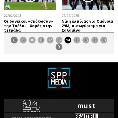
22/02/2025
22/02/2025
Οι δανεικοί «σκότωσαν»
Νίκη ελπίδας για Ομόνοια
την Τσέλσι - Χαμός στην
29Μ, πισωγύρισμα για
τετράδα
Σαλαμίνα
9
10
11
12
13
14
15
16
17
18