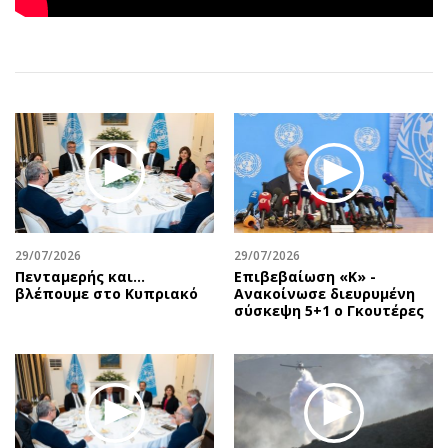
Αθλητισμός
Geek
Κύπρος
Νέα
Ελλάδα
Κινητά-tablets
Διεθνή
Social
Κληρώσεις Allwyn
Αυτοκίνηση
Οικονομική
Αφιερώματα
Οικονομία
Πολιτική
Real Estate
Οικονομία
Επιχειρήσεις
Γενικά
29/07/2026
29/07/2026
Πενταμερής και…
Επιβεβαίωση «Κ» -
Αγορές
Αναδρομές
βλέπουμε στο Κυπριακό
Ανακοίνωσε διευρυμένη
Money Review
Πρόσωπα
σύσκεψη 5+1 ο Γκουτέρες
AstroBank Properties
Περιβάλλον
Trends
Good Life
Ενέργεια
Γυναίκα
Ναυτιλία
Showbiz