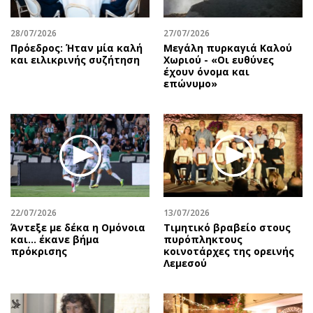
Περιβάλλον
Ταξίδια
Ελλάδα
Συνταγές
28/07/2026
27/07/2026
Κόσμος
Έξοδος
Πρόεδρος: Ήταν μία καλή
Μεγάλη πυρκαγιά Καλού
και ειλικρινής συζήτηση
Χωριού - «Οι ευθύνες
Παράξενα
Media
έχουν όνομα και
επώνυμο»
Πολιτισμός
Εκπομπές
Σινεμά
Wine routes
Θέατρο-Χορός
Podcasts
Μουσική
Uncut
Εικαστικά
Προσφορές
Βιβλίο
Προσωπικότητες στην ''Κ''
Χειρόγραφα
Επιστολές
22/07/2026
13/07/2026
Άντεξε με δέκα η Ομόνοια
Τιμητικό βραβείο στους
και... έκανε βήμα
πυρόπληκτους
πρόκρισης
κοινοτάρχες της ορεινής
Λεμεσού