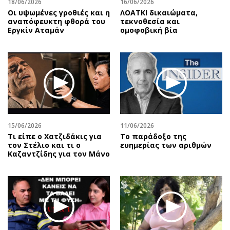
18/06/2026
16/06/2026
Οι υψωμένες γροθιές και η
ΛΟΑΤΚΙ δικαιώματα,
αναπόφευκτη φθορά του
τεκνοθεσία και
Εργκίν Αταμάν
ομοφοβική βία
15/06/2026
11/06/2026
Τι είπε ο Χατζιδάκις για
Το παράδοξο της
τον Στέλιο και τι ο
ευημερίας των αριθμών
Καζαντζίδης για τον Μάνο