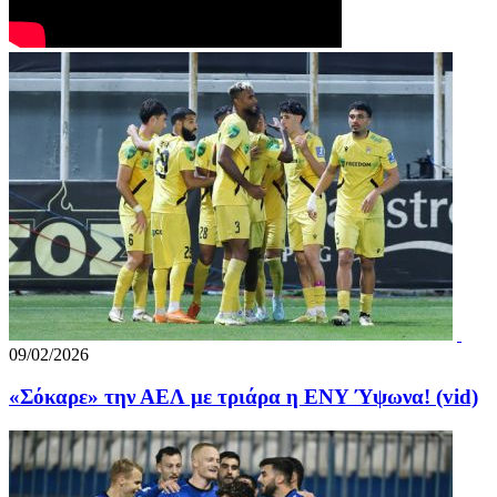
09/02/2026
«Σόκαρε» την ΑΕΛ με τριάρα η ΕΝΥ Ύψωνα! (vid)