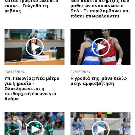
Καταστροφικό 20λεπτο
Νέο πακέτο στήριξης των
έκανε… Γολγοθά τη
μαθητών ανακοίνωσε ο
ρεβάνς
ΠτΔ - Τι περιλαμβάνει και
πόσοι επωφελούνται
04/08/2024
02/08/2024
Υπ. Γεωργίας: Νέα μέτρα
Η γροθιά της Ιμάνε Κελίφ
για ξηρασία -
στην αμφισβήτηση
Ολοκληρώνεται η
πειθαρχική έρευνα για
Ακάμα