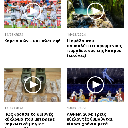
Περιβάλλον
Ταξίδια
Ελλάδα
Συνταγές
Κόσμος
Έξοδος
Παράξενα
Media
Πολιτισμός
Εκπομπές
14/08/2024
14/08/2024
Καρε νικών... και πλέι-οφ!
Η ομάδα που
Σινεμά
Wine routes
ανακαλύπτει κρυμμένους
παράδεισους της Κύπρου
Θέατρο-Χορός
Podcasts
(εικόνες)
Μουσική
Uncut
Εικαστικά
Προσφορές
Βιβλίο
Προσωπικότητες στην ''Κ''
Χειρόγραφα
Επιστολές
14/08/2024
13/08/2024
Πώς δρούσε το διεθνές
ΑΘΗΝΑ 2004: Τρεις
κύκλωμα που μετέφερε
εθελοντές θυμούνται,
ναρκωτικά με γιοτ
είκοσι χρόνια μετά