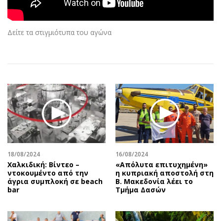
Αθλητισμός
Geek
Κύπρος
Νέα
Δείτε τα στιγμιότυπα του αγώνα
Ελλάδα
Κινητά-tablets
Διεθνή
Social
Κληρώσεις Allwyn
Αυτοκίνηση
Οικονομική
Αφιερώματα
Οικονομία
Πολιτική
Real Estate
Οικονομία
Επιχειρήσεις
Γενικά
Αγορές
Αναδρομές
Money Review
Πρόσωπα
18/08/2024
16/08/2024
Χαλκιδική: Βίντεο –
«Απόλυτα επιτυχημένη»
AstroBank Properties
Περιβάλλον
ντοκουμέντο από την
η κυπριακή αποστολή στη
Trends
Good Life
άγρια συμπλοκή σε beach
Β. Μακεδονία λέει το
bar
Τμήμα Δασών
Ενέργεια
Γυναίκα
Ναυτιλία
Showbiz