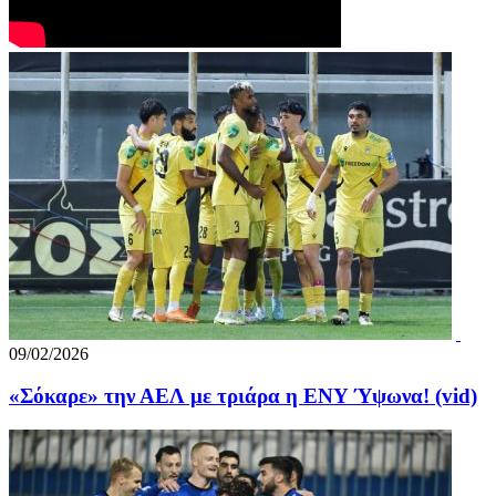
09/02/2026
«Σόκαρε» την ΑΕΛ με τριάρα η ΕΝΥ Ύψωνα! (vid)