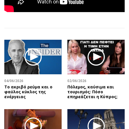
Αθλητισμός
Geek
Κύπρος
Νέα
Ελλάδα
Κινητά-tablets
Διεθνή
Social
Κληρώσεις Allwyn
Αυτοκίνηση
Οικονομική
Αφιερώματα
Οικονομία
Πολιτική
Real Estate
Οικονομία
Επιχειρήσεις
Γενικά
Αγορές
Αναδρομές
04/06/2026
02/06/2026
Το ακριβό ρεύμα και ο
Πόλεμος, καύσιμα και
Money Review
Πρόσωπα
φαύλος κύκλος της
τουρισμός: Πόσο
ενέργειας
επηρεάζεται η Κύπρος;
AstroBank Properties
Περιβάλλον
Trends
Good Life
Ενέργεια
Γυναίκα
Ναυτιλία
Showbiz