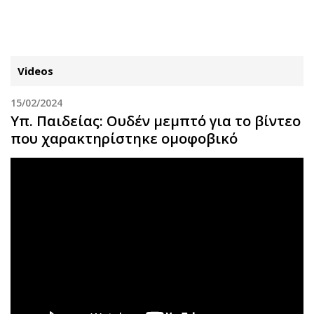
ΕΓΓΡΑΦΗ
ΕΙΣΟΔΟΣ
Videos
15/02/2024
ΚΑΤΗΓΟΡΙΕΣ
ΣΥΝΔΕΣΗ
Υπ. Παιδείας: Ουδέν μεμπτό για το βίντεο
που χαρακτηρίστηκε ομοφοβικό
Κύπρος
Απόψεις
Παιδεία
Αρθρογραφία
Υγεία
The Hill
Πολιτική
Υγεία
Βουλευτικές 2026
Αγγελίες
Εκλογές 2024
Ενοικιάζονται
Προεδρικές 2023
Πωλούνται
Δημοσκοπήσεις
Ζητούν εργασία
Διπλωματία
Θέσεις εργασίας