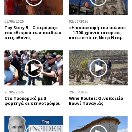
Περιβάλλον
Ταξίδια
Ελλάδα
Συνταγές
Κόσμος
Έξοδος
02/06/2026
02/06/2026
Παράξενα
Media
Toy Story 5 - O «τρόμος»
«Η ανασκαφή του αιώνα»
του εθισμού των παιδιών
– 1.700 χρόνια ιστορίας
Πολιτισμός
Εκπομπές
στις οθόνες
κάτω από τη Νοτρ Νταμ
Σινεμά
Wine routes
Θέατρο-Χορός
Podcasts
Μουσική
Uncut
Εικαστικά
Προσφορές
Βιβλίο
Προσωπικότητες στην ''Κ''
Χειρόγραφα
Επιστολές
29/05/2026
29/05/2026
Στο Προεδρικό με 3
Wine Routes: Οινοποιείο
φορτηγά οι κτηνοτρόφοι
Βουνί Παναγιάς