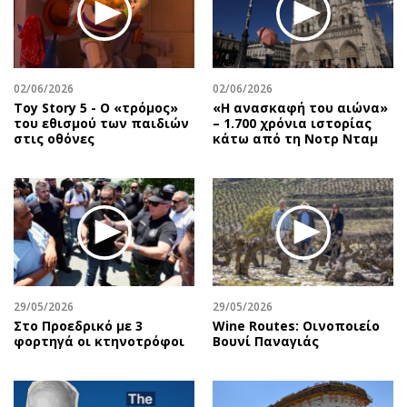
Περιβάλλον
Ταξίδια
Ελλάδα
Συνταγές
Κόσμος
Έξοδος
Παράξενα
Media
02/06/2026
02/06/2026
Toy Story 5 - O «τρόμος»
«Η ανασκαφή του αιώνα»
Πολιτισμός
Εκπομπές
του εθισμού των παιδιών
– 1.700 χρόνια ιστορίας
Σινεμά
Wine routes
στις οθόνες
κάτω από τη Νοτρ Νταμ
Θέατρο-Χορός
Podcasts
Μουσική
Uncut
Εικαστικά
Προσφορές
Βιβλίο
Προσωπικότητες στην ''Κ''
Χειρόγραφα
Επιστολές
29/05/2026
29/05/2026
Στο Προεδρικό με 3
Wine Routes: Οινοποιείο
φορτηγά οι κτηνοτρόφοι
Βουνί Παναγιάς