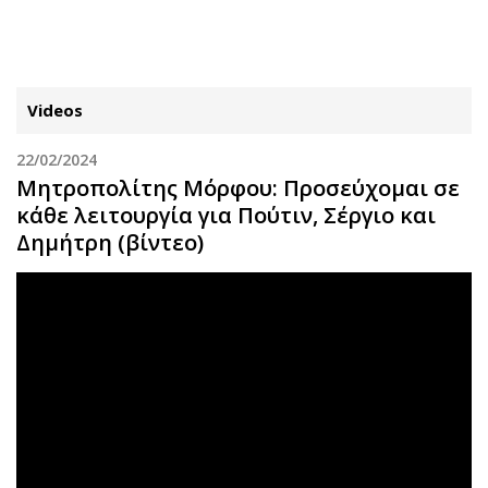
ΕΓΓΡΑΦΗ
ΕΙΣΟΔΟΣ
Videos
22/02/2024
ΚΑΤΗΓΟΡΙΕΣ
ΣΥΝΔΕΣΗ
Μητροπολίτης Μόρφου: Προσεύχομαι σε
κάθε λειτουργία για Πούτιν, Σέργιο και
Κύπρος
Απόψεις
Δημήτρη (βίντεο)
Παιδεία
Αρθρογραφία
Υγεία
The Hill
Πολιτική
Υγεία
Βουλευτικές 2026
Αγγελίες
Εκλογές 2024
Ενοικιάζονται
Προεδρικές 2023
Πωλούνται
Δημοσκοπήσεις
Ζητούν εργασία
Διπλωματία
Θέσεις εργασίας