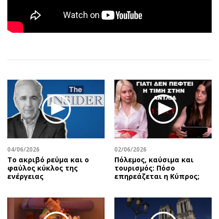
Αθλητισμός
Geek
Κύπρος
Νέα
Ελλάδα
Κινητά-tablets
Διεθνή
Social
Κληρώσεις Allwyn
Αυτοκίνηση
Οικονομική
Αφιερώματα
Οικονομία
Πολιτική
Real Estate
Οικονομία
Επιχειρήσεις
Γενικά
Αγορές
Αναδρομές
04/06/2026
02/06/2026
Money Review
Πρόσωπα
Το ακριβό ρεύμα και ο
Πόλεμος, καύσιμα και
AstroBank Properties
Περιβάλλον
φαύλος κύκλος της
τουρισμός: Πόσο
ενέργειας
επηρεάζεται η Κύπρος;
Trends
Good Life
Ενέργεια
Γυναίκα
Ναυτιλία
Showbiz