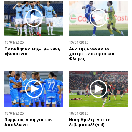
19/01/2025
19/01/2025
Το καθήκον της… με τους
Δεν της έκαναν το
«βυσσινί»
χατίρι… δοκάρια και
Φλόρες
18/01/2025
18/01/2025
Πύρρειος νίκη για τον
Νίκη-θρίλερ για τη
Απόλλωνα
Λίβερπουλ! (vid)