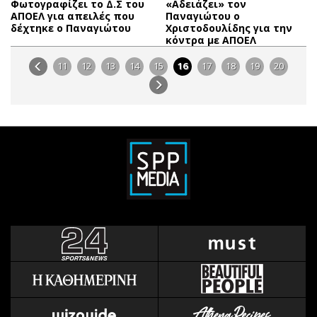
Φωτογραφίζει το Δ.Σ του
«Αδειάζει» τον
ΑΠΟΕΛ για απειλές που
Παναγιώτου ο
δέχτηκε ο Παναγιώτου
Χριστοδουλίδης για την
κόντρα με ΑΠΟΕΛ
11
12
13
14
15
16
17
18
19
20