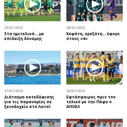
Περιβάλλον
Ταξίδια
Ελλάδα
Συνταγές
Κόσμος
Έξοδος
Παράξενα
Media
29/01/2025
28/01/2025
Στα ημιτελικά... με
Κεφάτη, ορεξάτη… έφυγε
Πολιτισμός
Εκπομπές
επίδειξη δύναμης
στους «4»
Σινεμά
Wine routes
Θέατρο-Χορός
Podcasts
Μουσική
Uncut
Εικαστικά
Προσφορές
Βιβλίο
Προσωπικότητες στην ''Κ''
Χειρόγραφα
Επιστολές
27/01/2025
26/01/2025
Διάταγμα κατεδάφισης
Εφτάσφαιρος πριν τον
για τις παρανομίες σε
τελικό με την Πάφο ο
ξενοδοχείο στο Λατσί
ΑΠΟΕΛ