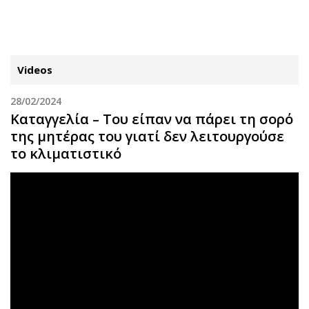
ΕΓΓΡΑΦΗ
ΕΙΣΟΔΟΣ
Videos
28/02/2024
ΚΑΤΗΓΟΡΙΕΣ
ΣΥΝΔΕΣΗ
Καταγγελία – Του είπαν να πάρει τη σορό
της μητέρας του γιατί δεν λειτουργούσε
Κύπρος
Απόψεις
το κλιματιστικό
Παιδεία
Αρθρογραφία
Υγεία
The Hill
Πολιτική
Υγεία
Βουλευτικές 2026
Αγγελίες
Εκλογές 2024
Ενοικιάζονται
Προεδρικές 2023
Πωλούνται
Δημοσκοπήσεις
Ζητούν εργασία
Διπλωματία
Θέσεις εργασίας