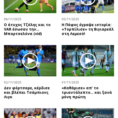
Περιβάλλον
Ταξίδια
Ελλάδα
Συνταγές
Κόσμος
Έξοδος
06/11/2025
05/11/2025
Παράξενα
Media
Ο άτυχος Τζόλης και το
Η Πάφος έγραψε ιστορία:
VAR έσωσαν την…
«Τορπίλισε» τη Βιγιαρεάλ
Πολιτισμός
Εκπομπές
Μπαρτσελόνα (vid)
στη Λεμεσό!
Σινεμά
Wine routes
Θέατρο-Χορός
Podcasts
Μουσική
Uncut
Εικαστικά
Προσφορές
Βιβλίο
Προσωπικότητες στην ''Κ''
Χειρόγραφα
Επιστολές
02/11/2025
01/11/2025
Δεν φόρτσαρε, κέρδισε
«Καθάρισε» απ’ το
και βλέπει Τσάμπιονς
τριαντάλεπτο… και ξανά
Λιγκ
μόνη πρώτη