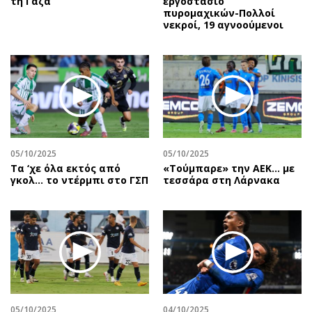
τη Γάζα
εργοστάσιο
πυρομαχικών-Πολλοί
νεκροί, 19 αγνοούμενοι
05/10/2025
05/10/2025
Τα ‘χε όλα εκτός από
«Τούμπαρε» την ΑΕΚ… με
γκολ… το ντέρμπι στο ΓΣΠ
τεσσάρα στη Λάρνακα
05/10/2025
04/10/2025