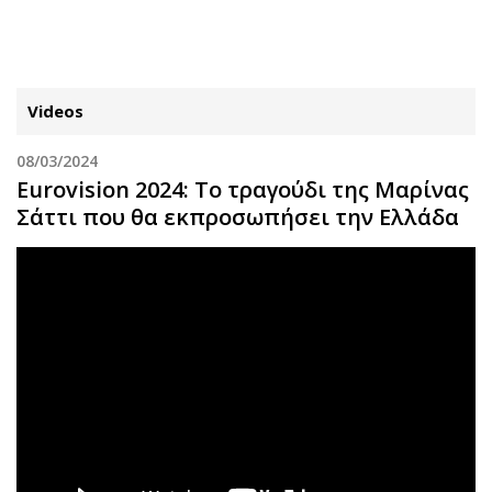
ΕΓΓΡΑΦΗ
ΕΙΣΟΔΟΣ
Videos
08/03/2024
ΚΑΤΗΓΟΡΙΕΣ
ΣΥΝΔΕΣΗ
Eurovision 2024: Το τραγούδι της Μαρίνας
Σάττι που θα εκπροσωπήσει την Ελλάδα
Κύπρος
Απόψεις
Παιδεία
Αρθρογραφία
Υγεία
The Hill
Πολιτική
Υγεία
Βουλευτικές 2026
Αγγελίες
Εκλογές 2024
Ενοικιάζονται
Προεδρικές 2023
Πωλούνται
Δημοσκοπήσεις
Ζητούν εργασία
Διπλωματία
Θέσεις εργασίας