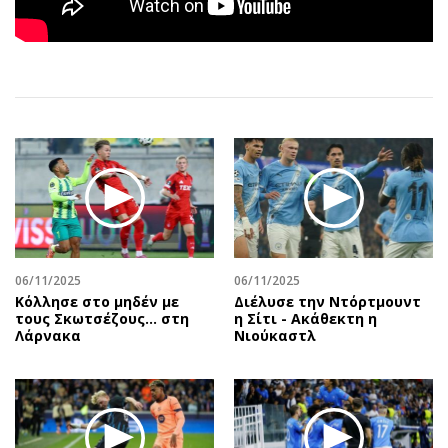
Αθλητισμός
Geek
Κύπρος
Νέα
Ελλάδα
Κινητά-tablets
Διεθνή
Social
Κληρώσεις Allwyn
Αυτοκίνηση
Οικονομική
Αφιερώματα
Οικονομία
Πολιτική
Real Estate
Οικονομία
Επιχειρήσεις
Γενικά
Αγορές
Αναδρομές
06/11/2025
06/11/2025
Κόλλησε στο μηδέν με
Διέλυσε την Ντόρτμουντ
Money Review
Πρόσωπα
τους Σκωτσέζους... στη
η Σίτι - Ακάθεκτη η
Λάρνακα
Νιούκαστλ
AstroBank Properties
Περιβάλλον
Trends
Good Life
Ενέργεια
Γυναίκα
Ναυτιλία
Showbiz