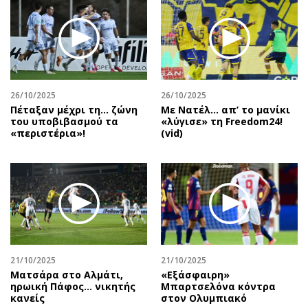
26/10/2025
26/10/2025
Πέταξαν μέχρι τη… ζώνη
Με Νατέλ… απ’ το μανίκι
του υποβιβασμού τα
«λύγισε» τη Freedom24!
«περιστέρια»!
(vid)
21/10/2025
21/10/2025
Ματσάρα στο Αλμάτι,
«Εξάσφαιρη»
ηρωική Πάφος… νικητής
Μπαρτσελόνα κόντρα
κανείς
στον Ολυμπιακό