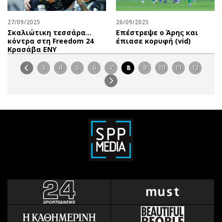
27/09/2025
26/09/2025
Σκαλιώτικη τεσσάρα…
Επέστρεψε ο Άρης και
κόντρα στη Freedom 24
έπιασε κορυφή (vid)
Κρασάβα ΕΝΥ
3
4
5
6
7
8
9
10
11
12