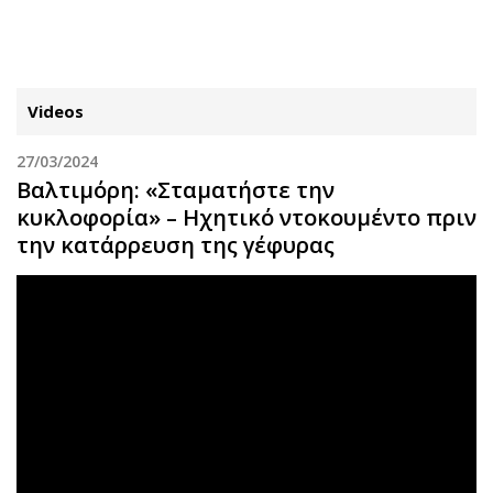
ΕΓΓΡΑΦΗ
ΕΙΣΟΔΟΣ
Videos
27/03/2024
ΚΑΤΗΓΟΡΙΕΣ
ΣΥΝΔΕΣΗ
Βαλτιμόρη: «Σταματήστε την
κυκλοφορία» – Ηχητικό ντοκουμέντο πριν
Κύπρος
Απόψεις
την κατάρρευση της γέφυρας
Παιδεία
Αρθρογραφία
Υγεία
The Hill
Πολιτική
Υγεία
Βουλευτικές 2026
Αγγελίες
Εκλογές 2024
Ενοικιάζονται
Προεδρικές 2023
Πωλούνται
Δημοσκοπήσεις
Ζητούν εργασία
Διπλωματία
Θέσεις εργασίας