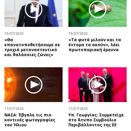
Περιβάλλον
Ταξίδια
Ελλάδα
Συνταγές
Κόσμος
Έξοδος
Παράξενα
Media
15/07/2025
15/07/2025
Πολιτισμός
Εκπομπές
«Θα
«Tα φυτά μιλούν και τα
Σινεμά
Wine routes
επανατοποθετήσουμε σε
έντομα τα ακούν», λέει
τροχιά μεταναστευτικό
πρωτοποριακή έρευνα
Θέατρο-Χορός
Podcasts
και θαλάσσιες ζώνες»
Μουσική
Uncut
Εικαστικά
Προσφορές
Βιβλίο
Προσωπικότητες στην ''Κ''
Χειρόγραφα
Επιστολές
11/07/2025
11/07/2025
ΝΑΣΑ: Έβγαλε τις πιο
Υπ. Γεωργίας: Συμμετείχε
κοντινές φωτογραφίες
στο Άτυπο Συμβούλιο
του Ήλιου
Περιβάλλοντος της ΕΕ