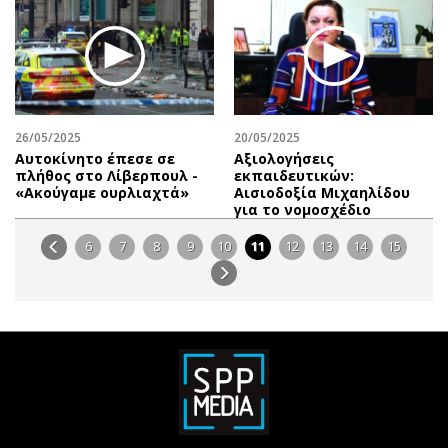
26/05/2025
20/05/2025
Αυτοκίνητο έπεσε σε
Αξιολογήσεις
πλήθος στο Λίβερπουλ -
εκπαιδευτικών:
«Ακούγαμε ουρλιαχτά»
Αισιοδοξία Μιχαηλίδου
για το νομοσχέδιο
6
7
8
9
10
11
12
13
14
15