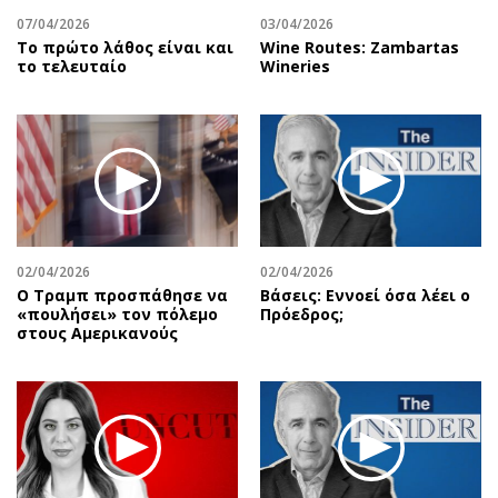
07/04/2026
03/04/2026
Το πρώτο λάθος είναι και
Wine Routes: Zambartas
το τελευταίο
Wineries
02/04/2026
02/04/2026
Ο Τραμπ προσπάθησε να
Βάσεις: Εννοεί όσα λέει ο
«πουλήσει» τον πόλεμο
Πρόεδρος;
στους Αμερικανούς