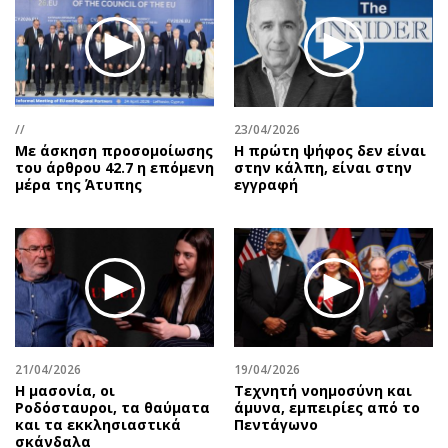
Περιβάλλον
Ταξίδια
Ελλάδα
Συνταγές
Κόσμος
Έξοδος
Παράξενα
Media
Πολιτισμός
Εκπομπές
//
23/04/2026
Με άσκηση προσομοίωσης
Η πρώτη ψήφος δεν είναι
Σινεμά
Wine routes
του άρθρου 42.7 η επόμενη
στην κάλπη, είναι στην
Θέατρο-Χορός
Podcasts
μέρα της Άτυπης
εγγραφή
Μουσική
Uncut
Εικαστικά
Προσφορές
Βιβλίο
Προσωπικότητες στην ''Κ''
Χειρόγραφα
Επιστολές
21/04/2026
19/04/2026
Η μασονία, οι
Τεχνητή νοημοσύνη και
Ροδόσταυροι, τα θαύματα
άμυνα, εμπειρίες από το
και τα εκκλησιαστικά
Πεντάγωνο
σκάνδαλα