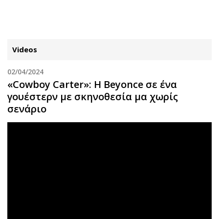
ΕΓΓΡΑΦΗ
ΕΙΣΟΔΟΣ
Videos
02/04/2024
ΚΑΤΗΓΟΡΙΕΣ
ΣΥΝΔΕΣΗ
«Cowboy Carter»: H Beyonce σε ένα
γουέστερν με σκηνοθεσία μα χωρίς
Κύπρος
Απόψεις
σενάριο
Παιδεία
Αρθρογραφία
Υγεία
The Hill
Πολιτική
Υγεία
Βουλευτικές 2026
Αγγελίες
Εκλογές 2024
Ενοικιάζονται
Προεδρικές 2023
Πωλούνται
Δημοσκοπήσεις
Ζητούν εργασία
Διπλωματία
Θέσεις εργασίας