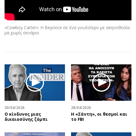
Αθλητισμός
Geek
Κύπρος
Νέα
Ελλάδα
Κινητά-tablets
«Cowboy Carter»: H Beyonce σε ένα γουέστερν με σκηνοθεσία
Διεθνή
Social
μα χωρίς σενάριο
Κληρώσεις Allwyn
Αυτοκίνηση
Οικονομική
Αφιερώματα
Οικονομία
Πολιτική
Real Estate
Οικονομία
Επιχειρήσεις
Γενικά
Αγορές
Αναδρομές
Money Review
Πρόσωπα
AstroBank Properties
Περιβάλλον
30/04/2026
28/04/2026
Trends
Good Life
Ο κίνδυνος μιας
Η «Σάντη», οι θεσμοί και
δικαιοσύνης ζόμπι
το FBI
Ενέργεια
Γυναίκα
Ναυτιλία
Showbiz