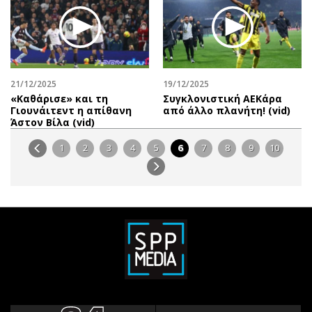
21/12/2025
19/12/2025
«Καθάρισε» και τη
Συγκλονιστική ΑΕΚάρα
Γιουνάιτεντ η απίθανη
από άλλο πλανήτη! (vid)
Άστον Βίλα (vid)
1
2
3
4
5
6
7
8
9
10