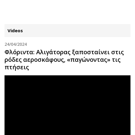
ΕΓΓΡΑΦΗ
ΕΙΣΟΔΟΣ
Videos
24/04/2024
ΚΑΤΗΓΟΡΙΕΣ
ΣΥΝΔΕΣΗ
Φλόριντα: Αλιγάτορας ξαποσταίνει στις
ρόδες αεροσκάφους, «παγώνοντας» τις
Κύπρος
Απόψεις
πτήσεις
Παιδεία
Αρθρογραφία
Υγεία
The Hill
Πολιτική
Υγεία
Βουλευτικές 2026
Αγγελίες
Εκλογές 2024
Ενοικιάζονται
Προεδρικές 2023
Πωλούνται
Δημοσκοπήσεις
Ζητούν εργασία
Διπλωματία
Θέσεις εργασίας