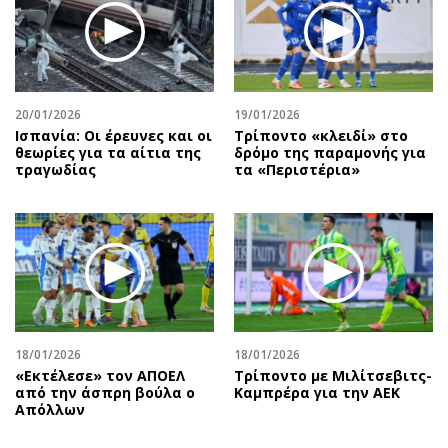
Περιβάλλον
Ταξίδια
Ελλάδα
Συνταγές
Κόσμος
Έξοδος
Παράξενα
Media
20/01/2026
19/01/2026
Πολιτισμός
Εκπομπές
Ισπανία: Οι έρευνες και οι
Τρίποντο «κλειδί» στο
Σινεμά
Wine routes
θεωρίες για τα αίτια της
δρόμο της παραμονής για
τραγωδίας
τα «Περιστέρια»
Θέατρο-Χορός
Podcasts
Μουσική
Uncut
Εικαστικά
Προσφορές
Βιβλίο
Προσωπικότητες στην ''Κ''
Χειρόγραφα
Επιστολές
18/01/2026
18/01/2026
«Εκτέλεσε» τον ΑΠΟΕΛ
Τρίποντο με Μιλίτσεβιτς-
από την άσπρη βούλα ο
Καμπρέρα για την ΑΕΚ
Απόλλων