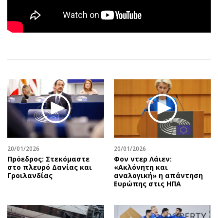
Αθλητισμός
Geek
Κύπρος
Νέα
Ελλάδα
Κινητά-tablets
Διεθνή
Social
Κληρώσεις Allwyn
Αυτοκίνηση
Οικονομική
Αφιερώματα
Οικονομία
Πολιτική
Real Estate
Οικονομία
Επιχειρήσεις
Γενικά
Αγορές
Αναδρομές
20/01/2026
20/01/2026
Money Review
Πρόσωπα
Πρόεδρος: Στεκόμαστε
Φον ντερ Λάιεν:
AstroBank Properties
Περιβάλλον
στο πλευρό Δανίας και
«Ακλόνητη και
Γροιλανδίας
αναλογική» η απάντηση
Trends
Good Life
Ευρώπης στις ΗΠΑ
Ενέργεια
Γυναίκα
Ναυτιλία
Showbiz