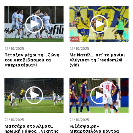
26/10/2025
26/10/2025
Πέταξαν μέχρι τη… ζώνη
Με Νατέλ… απ’ το μανίκι
του υποβιβασμού τα
«λύγισε» τη Freedom24!
«περιστέρια»!
(vid)
21/10/2025
21/10/2025
Ματσάρα στο Αλμάτι,
«Εξάσφαιρη»
ηρωική Πάφος… νικητής
Μπαρτσελόνα κόντρα