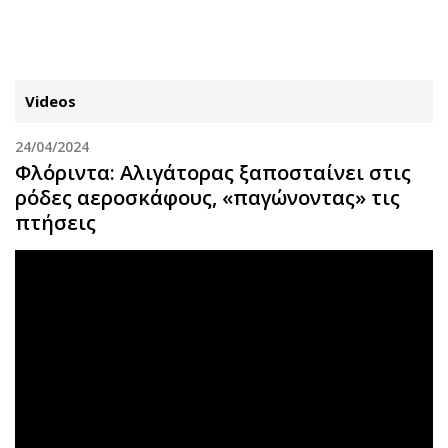
ΕΓΓΡΑΦΗ
ΕΙΣΟΔΟΣ
Videos
24/04/2024
ΚΑΤΗΓΟΡΙΕΣ
ΣΥΝΔΕΣΗ
Φλόριντα: Αλιγάτορας ξαποσταίνει στις
ρόδες αεροσκάφους, «παγώνοντας» τις
Κύπρος
Απόψεις
πτήσεις
Παιδεία
Αρθρογραφία
Υγεία
The Hill
Πολιτική
Υγεία
Βουλευτικές 2026
Αγγελίες
Εκλογές 2024
Ενοικιάζονται
Προεδρικές 2023
Πωλούνται
Δημοσκοπήσεις
Ζητούν εργασία
Διπλωματία
Θέσεις εργασίας