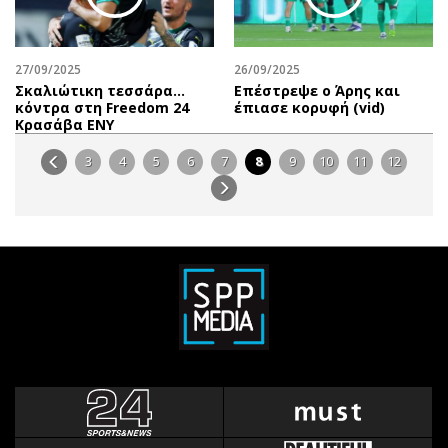
27/09/2025
26/09/2025
Σκαλιώτικη τεσσάρα…
Επέστρεψε ο Άρης και
κόντρα στη Freedom 24
έπιασε κορυφή (vid)
Κρασάβα ΕΝΥ
3
4
5
6
7
8
9
10
11
12