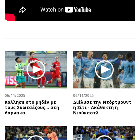
Αθλητισμός
Geek
Κύπρος
Νέα
Ελλάδα
Κινητά-tablets
Διεθνή
Social
Κληρώσεις Allwyn
Αυτοκίνηση
Οικονομική
Αφιερώματα
Οικονομία
Πολιτική
Real Estate
Οικονομία
Επιχειρήσεις
Γενικά
Αγορές
Αναδρομές
06/11/2025
06/11/2025
Money Review
Πρόσωπα
Κόλλησε στο μηδέν με
Διέλυσε την Ντόρτμουντ
AstroBank Properties
Περιβάλλον
τους Σκωτσέζους... στη
η Σίτι - Ακάθεκτη η
Λάρνακα
Νιούκαστλ
Trends
Good Life
Ενέργεια
Γυναίκα
Ναυτιλία
Showbiz