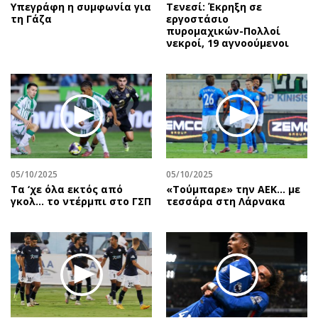
Υπεγράφη η συμφωνία για
Τενεσί: Έκρηξη σε
τη Γάζα
εργοστάσιο
πυρομαχικών-Πολλοί
νεκροί, 19 αγνοούμενοι
05/10/2025
05/10/2025
Τα ‘χε όλα εκτός από
«Τούμπαρε» την ΑΕΚ… με
γκολ… το ντέρμπι στο ΓΣΠ
τεσσάρα στη Λάρνακα