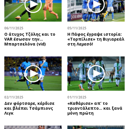
Περιβάλλον
Ταξίδια
Ελλάδα
Συνταγές
Κόσμος
Έξοδος
Παράξενα
Media
06/11/2025
05/11/2025
Ο άτυχος Τζόλης και το
Η Πάφος έγραψε ιστορία:
Πολιτισμός
Εκπομπές
VAR έσωσαν την…
«Τορπίλισε» τη Βιγιαρεάλ
Σινεμά
Wine routes
Μπαρτσελόνα (vid)
στη Λεμεσό!
Θέατρο-Χορός
Podcasts
Μουσική
Uncut
Εικαστικά
Προσφορές
Βιβλίο
Προσωπικότητες στην ''Κ''
Χειρόγραφα
Επιστολές
02/11/2025
01/11/2025
Δεν φόρτσαρε, κέρδισε
«Καθάρισε» απ’ το
και βλέπει Τσάμπιονς
τριαντάλεπτο… και ξανά
Λιγκ
μόνη πρώτη